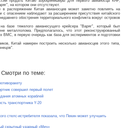
оссии продать Китаю аэрофинишеры для первого авианосца КНР,
ряг", на котором они отсутствуют.
е в распоряжении Китая авианосцев может заметно повлиять на
нии с опасением наблюдают за расширением присутствия китайского
 недавнего обострения территориального конфликта вокруг островов
на базе тяжелого авианесущего крейсера "Варяг", который был
ене металлолома. Предполагалось, что этот реконструированный
их ВМС, в первую очередь как база для экспериментов и подготовки
ников, Китай намерен построить несколько авианосцев этого типа,
знецов".
Смотри по теме:
ротиворакету
ортник совершил первый полет
здания атомных кораблей
ость транспортника Y-20
кого стелс-истребителя показала, что Пекин может улучшить
ный скрытный ударный «Меч»