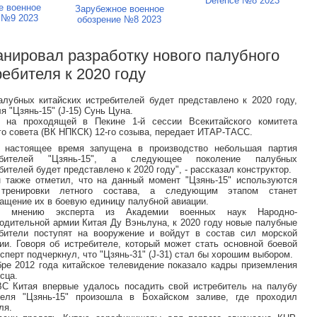
Defence №8 2023
е военное
Зарубежное военное
 №9 2023
обозрение №8 2023
анировал разработку нового палубного
ребителя к 2020 году
бных китайских истребителей будет представлено к 2020 году,
 "Цзянь-15" (J-15) Сунь Цуна.
о на проходящей в Пекине 1-й сессии Всекитайского комитета
го совета (ВК НПКСК) 12-го созыва, передает ИТАР-ТАСС.
 настоящее время запущена в производство небольшая партия
ебителей "Цзянь-15", а следующее поколение палубных
бителей будет представлено к 2020 году", - рассказал конструктор.
 также отметил, что на данный момент "Цзянь-15" используются
тренировки летного состава, а следующим этапом станет
ащение их в боевую единицу палубной авиации.
о мнению эксперта из Академии военных наук Народно-
одительной армии Китая Ду Вэньлуна, к 2020 году новые палубные
бители поступят на вооружение и войдут в состав сил морской
ии. Говоря об истребителе, который может стать основной боевой
сперт подчеркнул, что "Цзянь-31" (J-31) стал бы хорошим выбором.
ре 2012 года китайское телевидение показало кадры приземления
сца.
С Китая впервые удалось посадить свой истребитель на палубу
теля "Цзянь-15" произошла в Бохайском заливе, где проходил
ля.