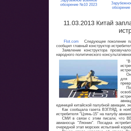
Зарубежное военное
Зарубежно
обозрение №10 2023
обозрение
11.03.2013 Китай запл
ист
Flot.com
Следующее поколение палу
сообщил главный конструктор истребителя
Заявление конструктора прозвучал
народного политического консультативно
"В
истр
истре
Он
для 
превр
П
освоб
истре
авиац
единицей китайской палубной авиации, эк
Как сообщала газета ВЗГЛЯД, в нояб
истребителя "Цзянь-15" на палубу авиано
СМИ в связи с этим писали, что ВВ
авианосца "Ляонин". Посадка истреби
очередной этап морских испытаний кораб