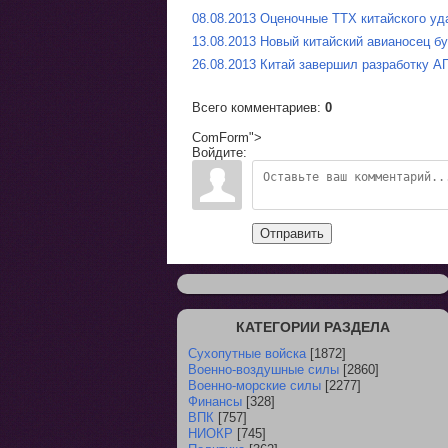
08.08.2013 Оценочные ТТХ китайского уд
13.08.2013 Новый китайский авианосец б
26.08.2013 Китай завершил разработку А
Всего комментариев
:
0
ComForm">
Войдите:
Отправить
КАТЕГОРИИ РАЗДЕЛА
Сухопутные войска
[1872]
Военно-воздушные силы
[2860]
Военно-морские силы
[2277]
Финансы
[328]
ВПК
[757]
НИОКР
[745]