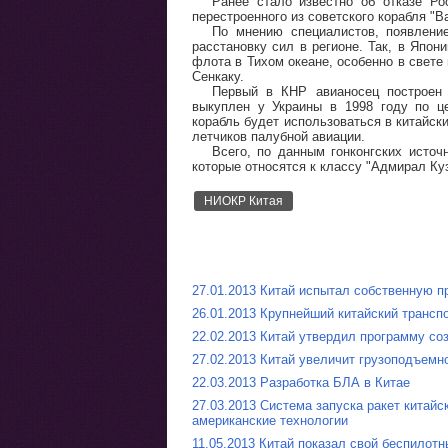
Ранее стало известно об отказе Р
перестроенного из советского корабля "Ва
По мнению специалистов, появлени
расстановку сил в регионе. Так, в Япо
флота в Тихом океане, особенно в свете
Сенкаку.
Первый в КНР авианосец построен 
выкуплен у Украины в 1998 году по ц
корабль будет использоваться в китайск
летчиков палубной авиации.
Всего, по данным гонконгских источ
которые относятся к классу "Адмирал Ку
НИОКР Китая
27.01.2013 Китай испытал собственную п
26.01.2013 Крупнейший китайский трансп
22.02.2013 Китай утвердил программу со
27.02.2013 Китай увеличит грузоподъемн
22.03.2013 Разработка БЛА в Китае
27.03.2013 Система запуска ракет китайс
американские технологии
11.05.2013 Китай показал свой беспилот