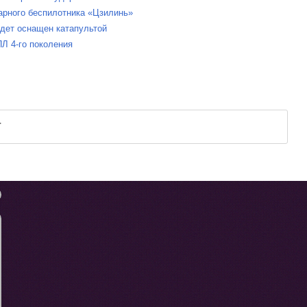
арного беспилотника «Цзилинь»
удет оснащен катапультой
ПЛ 4-го поколения