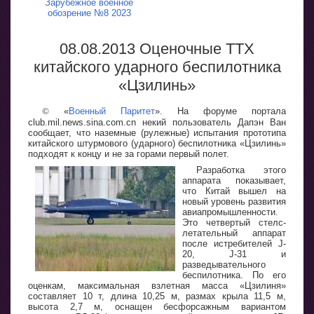
Зарубежное военное
обозрение №8 2023
08.08.2013 Оценочные ТТХ
китайского ударного беспилотника
«Цзилинь»
©
«
Военный Паритет
». На форуме портала
club.mil.news.sina.com.cn некий пользователь Дапэн Ван
сообщает, что наземные (рулежные) испытания прототипа
китайского штурмового (ударного) беспилотника «Цзилинь»
подходят к концу и не за горами первый полет.
Разработка этого
аппарата показывает,
что Китай вышел на
новый уровень развития
авиапромышленности.
Это четвертый стелс-
летательный аппарат
после истребителей J-
20, J-31 и
разведывательного
беспилотника. По его
оценкам, максимальная взлетная масса «Цзилиня»
составляет 10 т, длина 10,25 м, размах крыла 11,5 м,
высота 2,7 м, оснащен бесфорсажным вариантом