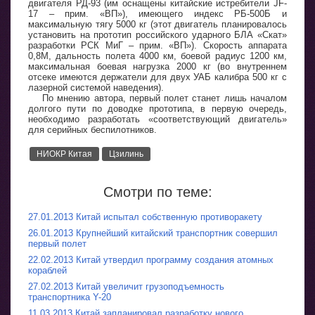
двигателя РД-93 (им оснащены китайские истребители JF-
17 – прим. «ВП»), имеющего индекс РБ-500Б и
максимальную тягу 5000 кг (этот двигатель планировалось
установить на прототип российского ударного БЛА «Скат»
разработки РСК МиГ – прим. «ВП»). Скорость аппарата
0,8М, дальность полета 4000 км, боевой радиус 1200 км,
максимальная боевая нагрузка 2000 кг (во внутреннем
отсеке имеются держатели для двух УАБ калибра 500 кг с
лазерной системой наведения).
По мнению автора, первый полет станет лишь началом
долгого пути по доводке прототипа, в первую очередь,
необходимо разработать «соответствующий двигатель»
для серийных беспилотников.
НИОКР Китая
Цзилинь
Смотри по теме:
27.01.2013 Китай испытал собственную противоракету
26.01.2013 Крупнейший китайский транспортник совершил
первый полет
22.02.2013 Китай утвердил программу создания атомных
кораблей
27.02.2013 Китай увеличит грузоподъемность
транспортника Y-20
11.03.2013 Китай запланировал разработку нового