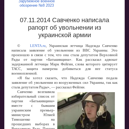
Зарубежное военное
обозрение №8 2023
07.11.2014 Савченко написала
рапорт об увольнении из
украинской армии
©
LENTA.ru
, Украинская летчица Надежда Савченко
написала заявление об увольнении из ВВС Украины. Это
произошло в связи с тем, что она стала депутатом Верховной
Рады от партии «Батькивщина». Как рассказал адвокат
задержанной летчицы Марк Фейгин, слова которого цитирует
ТАСС, защита намерена добиваться для нее статуса
военнопленной.
«Я бы хотел сказать, что Надежда Савченко подала
заявление об увольнении из вооруженных сил Украины, так как
стала депутатом Рады», — рассказал Фейгин.
Савченко возглавила
избирательный список от
партии «Батькивщина»
вместе с бывшим
украинским премьер-
министром Юлией
Тимошенко на
прошедших выборах в
Верховную Раду. Партии