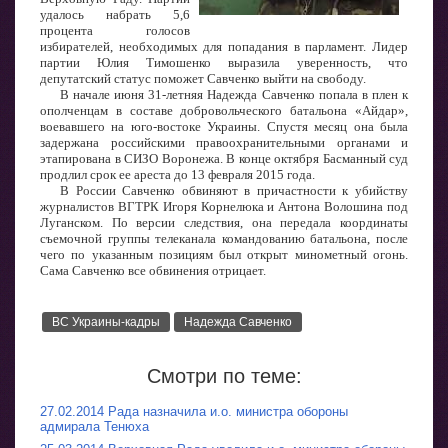
удалось набрать 5,6
процента голосов
избирателей, необходимых для попадания в парламент. Лидер
партии Юлия Тимошенко выразила уверенность, что
депутатский статус поможет Савченко выйти на свободу.
В начале июня 31-летняя Надежда Савченко попала в плен к
ополченцам в составе добровольческого батальона «Айдар»,
воевавшего на юго-востоке Украины. Спустя месяц она была
задержана российскими правоохранительными органами и
этапирована в СИЗО Воронежа. В конце октября Басманный суд
продлил срок ее ареста до 13 февраля 2015 года.
В России Савченко обвиняют в причастности к убийству
журналистов ВГТРК Игоря Корнелюка и Антона Волошина под
Луганском. По версии следствия, она передала координаты
съемочной группы телеканала командованию батальона, после
чего по указанным позициям был открыт минометный огонь.
Сама Савченко все обвинения отрицает.
ВС Украины-кадры
Надежда Савченко
Смотри по теме:
27.02.2014 Рада назначила и.о. министра обороны
адмирала Тенюха