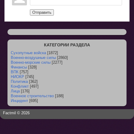
Отправить
КАТЕГОРИИ РАЗДЕЛА
Сухопутные войска
[1872]
Военно-воздушные силы
[2860]
Военно-морские силы
[2277]
Финансы
[328]
ВПК
[757]
НИОКР
[745]
Политика
[362]
Конфликт
[497]
Лица
[176]
Военное строительство
[188]
Инцидент
[695]
Factmil © 2026