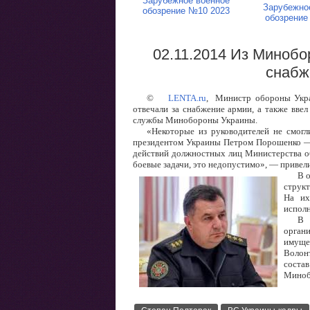
Зарубежное военное
Зарубежно
обозрение №10 2023
обозрение
02.11.2014 Из Миноб
снабж
©
LENTA.ru
, Министр обороны Укра
отвечали за снабжение армии, а также ввел
службы Минобороны Украины.
«Некоторые из руководителей не смогл
президентом Украины Петром Порошенко — п
действий должностных лиц Министерства о
боевые задачи, это недопустимо», — привел
В 
струк
На их
исполн
В 
орган
имуще
Волонт
соста
Миноб