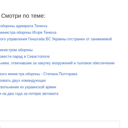
Смотри по теме:
а обороны адмирала Тенюха
 министра обороны Игоря Тенюха
ного управления Генштаба ВС Украины отстранен от занимаемой
министром обороны
овести парад в Севастополе
ьники, отвечавшие за закупку вооружений и тыловое обеспечение
вого министра обороны - Степана Полторака
ировать двух командующих
увольнении из украинской армии
и на два года за потерю автомата