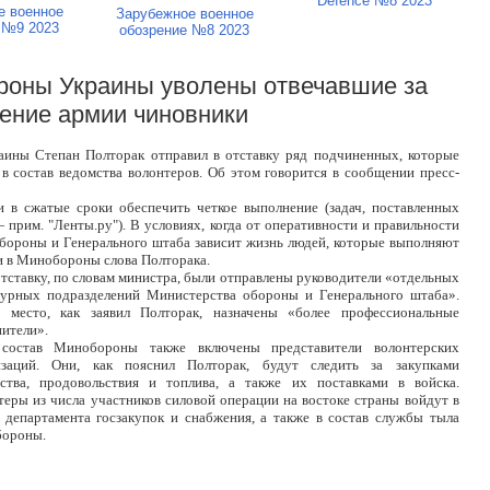
Defence №8 2023
е военное
Зарубежное военное
 №9 2023
обозрение №8 2023
ороны Украины уволены отвечавшие за
ение армии чиновники
ины Степан Полторак отправил в отставку ряд подчиненных, которые
 в состав ведомства волонтеров. Об этом говорится в сообщении пресс-
и в сжатые сроки обеспечить четкое выполнение (задач, поставленных
рим. "Ленты.ру"). В условиях, когда от оперативности и правильности
бороны и Генерального штаба зависит жизнь людей, которые выполняют
и в Минобороны слова Полторака.
отставку, по словам министра, были отправлены руководители «отдельных
турных подразделений Министерства обороны и Генерального штаба».
 место, как заявил Полторак, назначены «более профессиональные
ители».
состав Минобороны также включены представители волонтерских
изаций. Они, как пояснил Полторак, будут следить за закупками
ства, продовольствия и топлива, а также их поставками в войска.
еры из числа участников силовой операции на востоке страны войдут в
в департамента госзакупок и снабжения, а также в состав службы тыла
ороны.