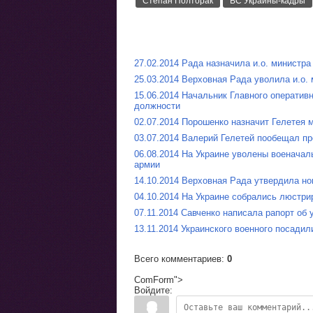
Степан Полторак
ВС Украины-кадры
27.02.2014 Рада назначила и.о. министр
25.03.2014 Верховная Рада уволила и.о.
15.06.2014 Начальник Главного оператив
должности
02.07.2014 Порошенко назначит Гелетея 
03.07.2014 Валерий Гелетей пообещал пр
06.08.2014 На Украине уволены военачал
армии
14.10.2014 Верховная Рада утвердила но
04.10.2014 На Украине собрались люстр
07.11.2014 Савченко написала рапорт об 
13.11.2014 Украинского военного посадил
Всего комментариев
:
0
ComForm">
Войдите: