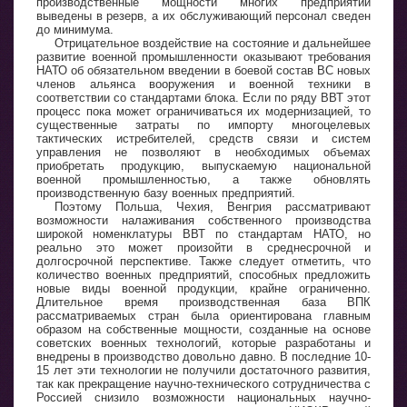
производственные мощности многих предприятий
выведены в резерв, а их обслуживающий персонал сведен
до минимума.
Отрицательное воздействие на состояние и дальнейшее
развитие военной промышленности оказывают требования
НАТО об обязательном введении в боевой состав ВС новых
членов альянса вооружения и военной техники в
соответствии со стандартами блока. Если по ряду ВВТ этот
процесс пока может ограничиваться их модернизацией, то
существенные затраты по импорту многоцелевых
тактических истребителей, средств связи и систем
управления не позволяют в необходимых объемах
приобретать продукцию, выпускаемую национальной
военной промышленностью, а также обновлять
производственную базу военных предприятий.
Поэтому Польша, Чехия, Венгрия рассматривают
возможности налаживания собственного производства
широкой номенклатуры ВВТ по стандартам НАТО, но
реально это может произойти в среднесрочной и
долгосрочной перспективе. Также следует отметить, что
количество военных предприятий, способных предложить
новые виды военной продукции, крайне ограниченно.
Длительное время производственная база ВПК
рассматриваемых стран была ориентирована главным
образом на собственные мощности, созданные на основе
советских военных технологий, которые разработаны и
внедрены в производство довольно давно. В последние 10-
15 лет эти технологии не получили достаточного развития,
так как прекращение научно-технического сотрудничества с
Россией снизило возможности национальных научно-