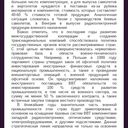
большое число комплектующих, а для выпуска самолетов
и вертолетов нуждается в поставках из-за рубежа
материалов и компонентов, стоимость которых составляет
40-60 % стоимости готовой продукции. Аналогичная
ситуация сложилась в Чехии с производством боевых
самолетов, в Венгрии в выпуске радиоэлектронной
продукции военного назначения.
Важно отметить, что в последние годы развитию
межгосударственной кооперации и созданию
транснациональных компаний способствовала политика
государственных органов власти рассматриваемых стран.
С этой целью активно совершенствовалась нормативно-
правовая база в области военно-технического
сотрудничества. Например, в Польше в 1999 году
парламент страны утвердил закон об офсетной политике
инвестирования иностранных финансовых средств в
национальную промышленность, а также о проведении
внешнеторговых операций с военной продукцией на
офсетной основе. Он предусматривает наложение на
иностранного поставщика ВВТ обязательств по
инвестированию 100 % средств в развитие
промышленности, в том числе ее военного сектора, на
сумму не менее 50 % заключенного контракта, а также
встречные закупки товаров местного производства.
В ближайшие годы значительная часть военной
промышленности этих стран будет ориентирована в
основном на оснащение базовых систем ВВТ компонентами
западной радиоэлектроники, оптическими средствами,
электрооборудованием, и другими подсистемами. Данная
стратегическая линия направлена не только на освоение