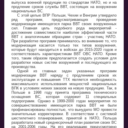
выпуска военной продукции по стандартам НАТО, но и на
продление сроков службы ВВТ, состоящих на вооружении
национальных ВС.
С этой целью ВПР Польши, Чехии и Венгрии утвердило
ряд программ, предусматривающих проведение
модернизации имеющегося парка ВВТ своих вооруженных
сил. Главная цель подобного рода мероприятий -
достижение совместимости наиболее эффективной части
ВВТ с аналогичными образцами стран - участниц НАТО.
При разработке программ принималось во внимание то, что
модернизация касается только тех типов вооружения,
которые будут находиться в войсках до 2015-2020 годов и
соответствовать характеристикам ВВТ ОВС НАТО. Кроме
того, таким образом предполагается создать условия для
разработки новых систем вооружений и последующего их
производства.
Одной из главных задач указанных программ
модернизации ВВТ наряду с продлением сроков их
эксплуатации и повышения ТТХ является необходимость
максимального использования мощностей национальных
ВПК в условиях низких заказов на новую продукцию. Так, в
Польше в 1998 году принята программа технического
оснащения ВС, которая содержит 11 специальных
подпрограмм. Однако в 1999-2000 годах мероприятия по
совершенствованию имеющегося парка ВВТ не были
профинансированы полностью, что вынудило МО провести
значительные корректировки. В соответствии с системой
шестилетнего планирования, принятой в НАТО, Польша
разработала новый среднесрочный план развития своих ВС
на 2001-2006 годы. На его реализацию предусмотрено