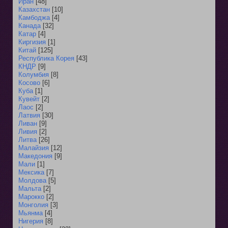
Иран
[48]
Казахстан
[10]
Камбоджа
[4]
Канада
[32]
Катар
[4]
Киргизия
[1]
Китай
[125]
Республика Корея
[43]
КНДР
[9]
Колумбия
[8]
Косово
[6]
Куба
[1]
Кувейт
[2]
Лаос
[2]
Латвия
[30]
Ливан
[9]
Ливия
[2]
Литва
[26]
Малайзия
[12]
Македония
[9]
Мали
[1]
Мексика
[7]
Молдова
[5]
Мальта
[2]
Марокко
[2]
Монголия
[3]
Мьянма
[4]
Нигерия
[8]