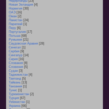
Нидерланды
[23]
Новая Зеландия
[4]
Норвегия
[30]
ОАЭ
[16]
Оман
[2]
Пакистан
[24]
Парагвай
[1]
Перу
[6]
Португалия
[17]
Польша
[68]
Румыния
[21]
Саудовская Аравия
[28]
Сенегал
[1]
Сербия
[9]
Сингапур
[14]
Сирия
[16]
Словакия
[8]
Словения
[5]
Судан
[3]
Таджикистан
[4]
Таиланд
[5]
Тайвань
[13]
Танзания
[1]
Тунис
[1]
Туркменистан
[2]
Турция
[67]
Узбекистан
[1]
Украина
[66]