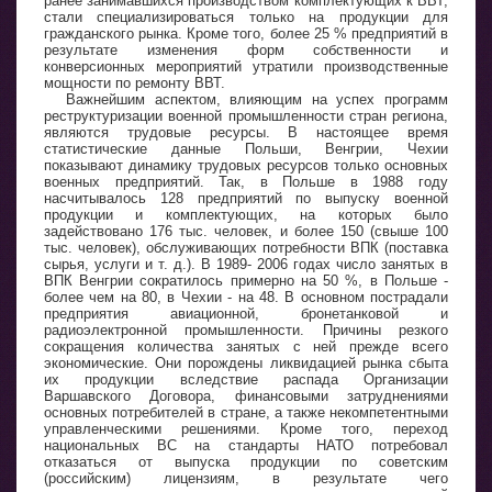
ранее занимавшихся производством комплектующих к ВВТ,
стали специализироваться только на продукции для
гражданского рынка. Кроме того, более 25 % предприятий в
результате изменения форм собственности и
конверсионных мероприятий утратили производственные
мощности по ремонту ВВТ.
Важнейшим аспектом, влияющим на успех программ
реструктуризации военной промышленности стран региона,
являются трудовые ресурсы. В настоящее время
статистические данные Польши, Венгрии, Чехии
показывают динамику трудовых ресурсов только основных
военных предприятий. Так, в Польше в 1988 году
насчитывалось 128 предприятий по выпуску военной
продукции и комплектующих, на которых было
задействовано 176 тыс. человек, и более 150 (свыше 100
тыс. человек), обслуживающих потребности ВПК (поставка
сырья, услуги и т. д.). В 1989- 2006 годах число занятых в
ВПК Венгрии сократилось примерно на 50 %, в Польше -
более чем на 80, в Чехии - на 48. В основном пострадали
предприятия авиационной, бронетанковой и
радиоэлектронной промышленности. Причины резкого
сокращения количества занятых с ней прежде всего
экономические. Они порождены ликвидацией рынка сбыта
их продукции вследствие распада Организации
Варшавского Договора, финансовыми затруднениями
основных потребителей в стране, а также некомпетентными
управленческими решениями. Кроме того, переход
национальных ВС на стандарты НАТО потребовал
отказаться от выпуска продукции по советским
(российским) лицензиям, в результате чего