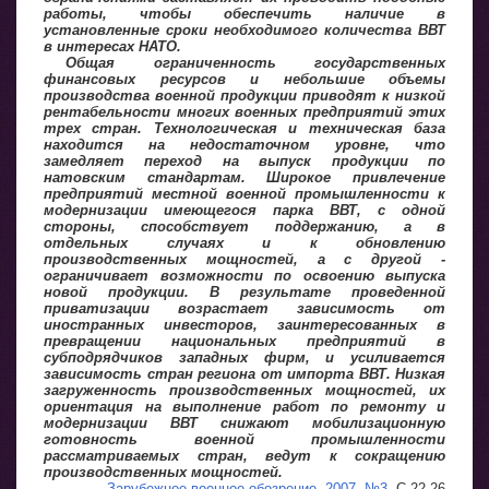
работы, чтобы обеспечить наличие в
установленные сроки необходимого количества ВВТ
в интересах НАТО.
Общая ограниченность государственных
финансовых ресурсов и небольшие объемы
производства военной продукции приводят к низкой
рентабельности многих военных предприятий этих
трех стран. Технологическая и техническая база
находится на недостаточном уровне, что
замедляет переход на выпуск продукции по
натовским стандартам. Широкое привлечение
предприятий местной военной промышленности к
модернизации имеющегося парка ВВТ, с одной
стороны, способствует поддержанию, а в
отдельных случаях и к обновлению
производственных мощностей, а с другой -
ограничивает возможности по освоению выпуска
новой продукции. В результате проведенной
приватизации возрастает зависимость от
иностранных инвесторов, заинтересованных в
превращении национальных предприятий в
субподрядчиков западных фирм, и усиливается
зависимость стран региона от импорта ВВТ. Низкая
загруженность производственных мощностей, их
ориентация на выполнение работ по ремонту и
модернизации ВВТ снижают мобилизационную
готовность военной промышленности
рассматриваемых стран, ведут к сокращению
производственных мощностей.
Зарубежное военное обозрение. 2007, №3
, С.22-26