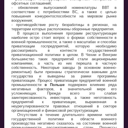
офсетных соглашений;
- обновление выпускаемой номенклатуры ВВТ в
соответствии с потребностями ВС, а также с целью
повышения конкурентоспособности на мировом рынке
вооружения;
- противодействие росту безработицы в регионах, на
территории которых расположены оборонные предприятия.
В процессе выполнения программ реструктуризации
наиболее остро стоит вопрос о формах собственности в
военной промышленности, а также о масштабах и способах
приватизации госпредприятий, которую необходимо
рассматривать в контексте государственной
приватизационной политики в целом. В Чехии и Венгрии
большинство таких предприятий стали акционерными
компаниями, а часть из них перешла в частную
собственность. Некоторые заводы (в основном военно-
ремонтные) были признаны стратегически важными для
государства и выведены за рамки программы
приватизации. Процесс приватизации предприятий военной
промышленности
в Польше
подвержен влиянию ряда
негативных факторов, в значительной мере его
усложняющих. Прежде всего это слабая
заинтересованность инвесторов, а также неготовность
предприятий к приватизации, выраженная в
неурегулированности правовых отношений в секторе
организационной и финансовой реструктуризации.
Отсутствие в течение длительного времени четкой
государственной политики в области военного
производства негативно сказалось на состоянии военной
промышленности рассматриваемых стран. Процессы