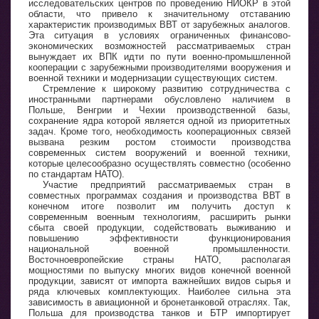
исследовательских центров по проведению НИОКР в этой
области, что привело к значительному отставанию
характеристик производимых ВВТ от зарубежных аналогов.
Эта ситуация в условиях ограниченных финансово-
экономических возможностей рассматриваемых стран
вынуждает их ВПК идти по пути военно-промышленной
кооперации с зарубежными производителями вооружения и
военной техники и модернизации существующих систем.
Стремление к широкому развитию сотрудничества с
иностранными партнерами обусловлено наличием в
Польше, Венгрии и Чехии производственной базы,
сохранение ядра которой является одной из приоритетных
задач. Кроме того, необходимость кооперационных связей
вызвана резким ростом стоимости производства
современных систем вооружений и военной техники,
которые целесообразно осуществлять совместно (особенно
по стандартам НАТО).
Участие предприятий рассматриваемых стран в
совместных программах создания и производства ВВТ в
конечном итоге позволит им получить доступ к
современным военным технологиям, расширить рынки
сбыта своей продукции, содействовать выживанию и
повышению эффективности функционирования
национальной военной промышленности.
Восточноевропейские страны НАТО, располагая
мощностями по выпуску многих видов конечной военной
продукции, зависят от импорта важнейших видов сырья и
ряда ключевых комплектующих. Наиболее сильна эта
зависимость в авиационной и бронетанковой отраслях. Так,
Польша для производства танков и БТР импортирует