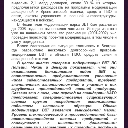
выделить 2,1 млрд долларов, около 30 % из которых
предполагается расходовать на программы модернизации
авиационной и бронетанковой техники, средств ПВО и
связи, систем управления и военной инфраструктуры,
находящихся в войсках.
В Чехии план модернизации парка ВВТ был рассчитан
до 2008 года, но выполнялся частично. Исходя из этого
уже на начальном этапе его реализации (2001-2002) был
проведен пересмотр проектов модернизации, в том числе и
уже утвержденных.
Более благоприятная ситуация сложилась в Венгрии,
где разработано несколько долгосрочных программ
модернизации ВВТ в области ПВО, средств связи и
авиационной техники.
В целом анализ программ модернизации ВВТ ВС
Польши, Чехии и Венгрии показывает, что они
охватывают большинство видов ВВТ и,
соответственно, предусматривают увеличение
числа задействованных предприятий, требуют
значительных капиталовложений и участия в них
зарубежных производителей военной продукции.
Связано это с тем, что переход на стандарты НАТО
предполагает совершенствование существующих
систем оружия посредством использования
подсистем натовских образцов. Однако
модернизация ВВТ является вынужденной мерой.
Уровень технологической и производственной базы
восточноевропейских военных предприятий в
совокупности с нынешними финансовыми
ограничениями заставляет их проводить подобные