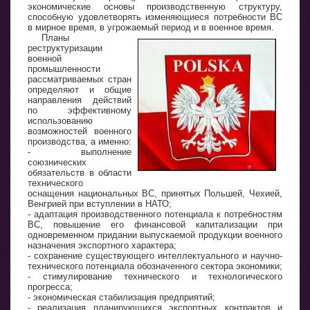
экономические основы производственную структуру,
способную удовлетворять изменяющиеся потребности ВС
в мирное время, в угрожаемый период и в военное время.
Планы
реструктуризации
военной
промышленности
рассматриваемых стран
определяют и общие
направления действий
по эффективному
использованию
возможностей военного
производства, а именно:
- выполнение
союзнических
обязательств в области
технического
оснащения национальных ВС, принятых Польшей, Чехией,
Венгрией при вступлении в НАТО;
- адаптация производственного потенциала к потребностям
ВС, повышение его финансовой капитализации при
одновременном придании выпускаемой продукции военного
назначения экспортного характера;
- сохранение существующего интеллектуального и научно-
технического потенциала обозначенного сектора экономики;
- стимулирование технического и технологического
прогресса;
- экономическая стабилизация предприятий;
- реализация планирующихся экспортных контрактов и