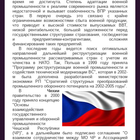
время не достигнута. Степень адаптации военной
промышленности к реалиям современного рынка является
недостаточной и вызывает озабоченность ВПР указанных
стран. В первую очередь это связано с крайне
ограниченными возможностями сбыта военной продукции,
что приводит к высокой стоимости выпускаемых ВВТ,
низкой рентабельности, большой задолженности перед
государственными структурами страхования, госбюджетом
и предприятиями-контрагентами, осложняя
финансирование таких предприятий.
В последние годы ведется поиск оптимальных
направлений дальнейшей реструктуризации военной
промышленности рассматриваемых стран с учетом их
членства в НАТО. Так, Польша в 1999 году приняла
"Программу реструктуризации военной промышленности и
содействия технической модернизации ВС", которая в 2002-
м была дополнена разработанной министерством
экономики РП "Стратегией структурных преобразований
промышленного оборонного потенциала на 2002-2005 годы".
В
Чехии
правительство в 2000
году приняло концепцию
"Основы
взаимодействия
государственного
управления и оборонной
промышленности
Чешской Республики
(ЧР)", а в дальнейшем было подписано соглашение "О
взаимном сотрудничестве между МО ЧР и Ассоциацией