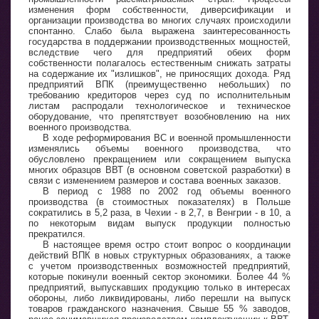
изменения форм собственности, диверсификации и
организации производства во многих случаях происходили
спонтанно. Слабо была выражена заинтересованность
государства в поддержании производственных мощностей,
вследствие чего для предприятий обеих форм
собственности полагалось естественным снижать затраты
на содержание их "излишков", не приносящих дохода. Ряд
предприятий ВПК (преимущественно небольших) по
требованию кредиторов через суд по исполнительным
листам распродали технологическое и техническое
оборудование, что препятствует возобновлению на них
военного производства.
В ходе реформирования ВС и военной промышленности
изменялись объемы военного производства, что
обусловлено прекращением или сокращением выпуска
многих образцов ВВТ (в основном советской разработки) в
связи с изменением размеров и состава военных заказов.
В период с 1988 по 2002 год объемы военного
производства (в стоимостных показателях) в Польше
сократились в 5,2 раза, в Чехии - в 2,7, в Венгрии - в 10, а
по некоторым видам выпуск продукции полностью
прекратился.
В настоящее время остро стоит вопрос о координации
действий ВПК в новых структурных образованиях, а также
с учетом производственных возможностей предприятий,
которые покинули военный сектор экономики. Более 44 %
предприятий, выпускавших продукцию только в интересах
обороны, либо ликвидированы, либо перешли на выпуск
товаров гражданского назначения. Свыше 55 % заводов,