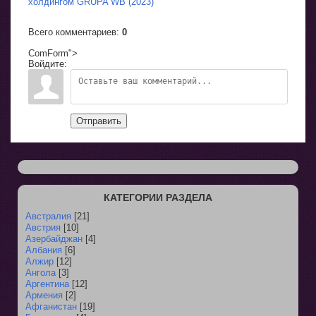
холдингом GRUPA WB (2023)
Всего комментариев
:
0
ComForm">
Войдите:
Отправить
КАТЕГОРИИ РАЗДЕЛА
Австралия
[21]
Австрия
[10]
Азербайджан
[4]
Албания
[6]
Алжир
[12]
Ангола
[3]
Аргентина
[12]
Армения
[2]
Афганистан
[19]