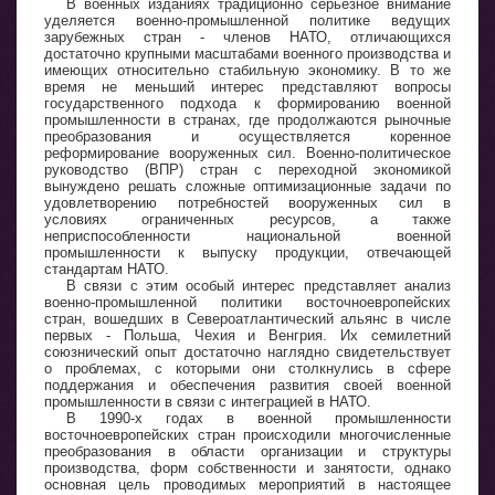
В военных изданиях традиционно серьезное внимание
уделяется военно-промышленной политике ведущих
зарубежных стран - членов НАТО, отличающихся
достаточно крупными масштабами военного производства и
имеющих относительно стабильную экономику. В то же
время не меньший интерес представляют вопросы
государственного подхода к формированию военной
промышленности в странах, где продолжаются рыночные
преобразования и осуществляется коренное
реформирование вооруженных сил. Военно-политическое
руководство (ВПР) стран с переходной экономикой
вынуждено решать сложные оптимизационные задачи по
удовлетворению потребностей вооруженных сил в
условиях ограниченных ресурсов, а также
неприспособленности национальной военной
промышленности к выпуску продукции, отвечающей
стандартам НАТО.
В связи с этим особый интерес представляет анализ
военно-промышленной политики восточноевропейских
стран, вошедших в Североатлантический альянс в числе
первых - Польша, Чехия и Венгрия. Их семилетний
союзнический опыт достаточно наглядно свидетельствует
о проблемах, с которыми они столкнулись в сфере
поддержания и обеспечения развития своей военной
промышленности в связи с интеграцией в НАТО.
В 1990-х годах в военной промышленности
восточноевропейских стран происходили многочисленные
преобразования в области организации и структуры
производства, форм собственности и занятости, однако
основная цель проводимых мероприятий в настоящее