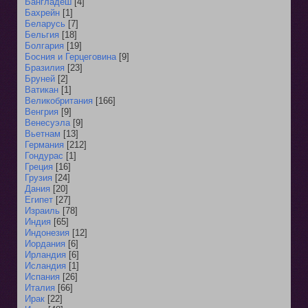
Бангладеш
[4]
Бахрейн
[1]
Беларусь
[7]
Бельгия
[18]
Болгария
[19]
Босния и Герцеговина
[9]
Бразилия
[23]
Бруней
[2]
Ватикан
[1]
Великобритания
[166]
Венгрия
[9]
Венесуэла
[9]
Вьетнам
[13]
Германия
[212]
Гондурас
[1]
Греция
[16]
Грузия
[24]
Дания
[20]
Египет
[27]
Израиль
[78]
Индия
[65]
Индонезия
[12]
Иордания
[6]
Ирландия
[6]
Исландия
[1]
Испания
[26]
Италия
[66]
Ирак
[22]