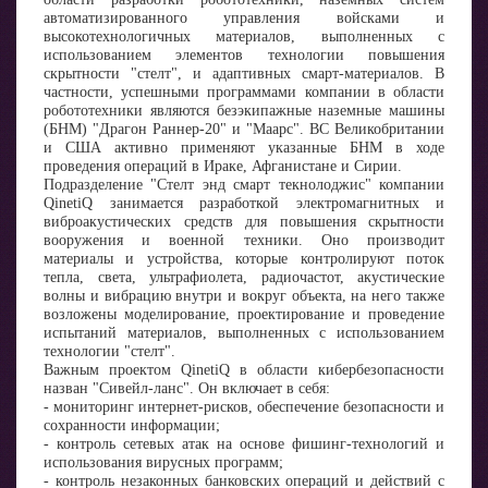
автоматизированного управления войсками и
высокотехнологичных материалов, выполненных с
использованием элементов технологии повышения
скрытности "стелт", и адаптивных смарт-материалов. В
частности, успешными программами компании в области
робототехники являются безэкипажные наземные машины
(БНМ) "Драгон Раннер-20" и "Маарс". ВС Великобритании
и США активно применяют указанные БНМ в ходе
проведения операций в Ираке, Афганистане и Сирии.
Подразделение "Стелт энд смарт текнолоджис" компании
QinetiQ занимается разработкой электромагнитных и
виброакустических средств для повышения скрытности
вооружения и военной техники. Оно производит
материалы и устройства, которые контролируют поток
тепла, света, ультрафиолета, радиочастот, акустические
волны и вибрацию внутри и вокруг объекта, на него также
возложены моделирование, проектирование и проведение
испытаний материалов, выполненных с использованием
технологии "стелт".
Важным проектом QinetiQ в области кибербезопасности
назван "Сивейл-ланс". Он включает в себя:
- мониторинг интернет-рисков, обеспечение безопасности и
сохранности информации;
- контроль сетевых атак на основе фишинг-технологий и
использования вирусных программ;
- контроль незаконных банковских операций и действий с