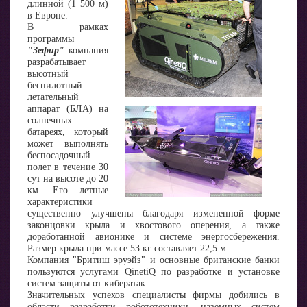
длинной (1 500 м)
в Европе.
В рамках
программы
"Зефир"
компания
разрабатывает
высотный
беспилотный
летательный
аппарат (БЛА) на
солнечных
батареях, который
может выполнять
беспосадочный
полет в течение 30
сут на высоте до 20
км. Его летные
характеристики
существенно улучшены благодаря измененной форме
законцовки крыла и хвостового оперения, а также
доработанной авионике и системе энергосбережения.
Размер крыла при массе 53 кг составляет 22,5 м.
Компания "Бритиш эруэйз" и основные британские банки
пользуются услугами QinetiQ по разработке и установке
систем защиты от кибератак.
Значительных успехов специалисты фирмы добились в
области разработки робототехники, наземных систем