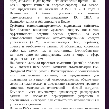
предназначенные для временного ослепления противника.
Как и "Драгон Раннер-20" впервые образец БНМ "Маарс"
был представлен на выставке AUVSI в 2011 году в
Вашингтоне. В боевых условиях эта машина
использовалась в подразделениях ВС США и
Великобритании в Афганистане и Ираке.
Средства автоматизированного управления войсками.
Все большее внимание уделяется вопросу повышения
эффективности ведения боевых действий за счет
использования войсками автоматизированных средств
управления (АСУ), обеспечивающих сбор, обработку,
оценку и отображение данных об обстановке, состоянии
войск как своих, так и противника. Великобритания
занимает одно из лидирующих мест в мире в сфере
создания таких систем.
Наиболее значимым проектом компании QinetiQ в области
АСУ является переносной комплект автоматизации IWS
(Integrated Warrior System). Интегрируемый с бронежилетом
или разгрузочным жилетом, он предназначен для
повышения ситуационной осведомленности, обеспечения
связи на тактическом и оперативно-тактическом уровне и
снижения материально-технической и боевой нагрузки.
Комплект имеет изменяемую архитектуру, распределяет
данные на несколько периферийных устройств и
обеспечивает интерфейс для совместного использования и
управления данными.
Изделие IWS совместим с автоматизированными системами