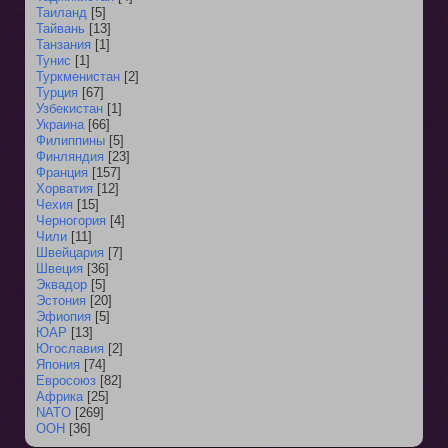
Таиланд
[5]
Тайвань
[13]
Танзания
[1]
Тунис
[1]
Туркменистан
[2]
Турция
[67]
Узбекистан
[1]
Украина
[66]
Филиппины
[5]
Финляндия
[23]
Франция
[157]
Хорватия
[12]
Чехия
[15]
Черногория
[4]
Чили
[11]
Швейцария
[7]
Швеция
[36]
Эквадор
[5]
Эстония
[20]
Эфиопия
[5]
ЮАР
[13]
Югославия
[2]
Япония
[74]
Евросоюз
[82]
Африка
[25]
NATO
[269]
ООН
[36]