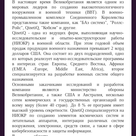
В настоящее время Великобритания является одним из
мировых лидеров по созданию высокотехнологичного
вооружения и военной техники (ВВТ). В военно-
промышленном комплексе Соединенного Королевства
представлены такие компании, как "БАэ системз", "Роллс-
Ройс", QinetiQ, "Кобхэм" и другие.
QinetiQ - одна из ведущих фирм, выполняющая научно-
исследовательские и опытно-конструкторские работы
(НИОКР) в военной области. При этом годовой объем
продаж продукции военного назначения превышает 2 млрд
долларов США. Она состоит из двух подразделений, одно
из которых реализует научно-исследовательские программы
в интересах стран Европы, Среднего Востока, Африки
(ЕМЕА -Europe, Middle East, Africa), второе
специализируется на разработке военных систем общего
назначения.
Основными заказчиками исследований и разработок
компании являются министерство обороны
Великобритании, а также США и Австралия, несколько
сотен коммерческих и государственных организаций по
всему миру (более 40 стран). До 8 % ее программ имеет
высокий уровень секретности. QinetiQ специализируется на
НИОКР по созданию элементов космических систем и
летательных аппаратов, интеграции различных систем
вооружения, электроники, средств связи, а также в сфере
кибербезопасности и защиты информации.