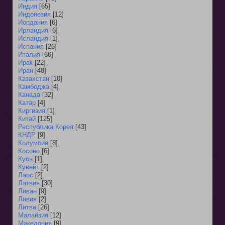
Индия
[65]
Индонезия
[12]
Иордания
[6]
Ирландия
[6]
Исландия
[1]
Испания
[26]
Италия
[66]
Ирак
[22]
Иран
[48]
Казахстан
[10]
Камбоджа
[4]
Канада
[32]
Катар
[4]
Киргизия
[1]
Китай
[125]
Республика Корея
[43]
КНДР
[9]
Колумбия
[8]
Косово
[6]
Куба
[1]
Кувейт
[2]
Лаос
[2]
Латвия
[30]
Ливан
[9]
Ливия
[2]
Литва
[26]
Малайзия
[12]
Македония
[9]