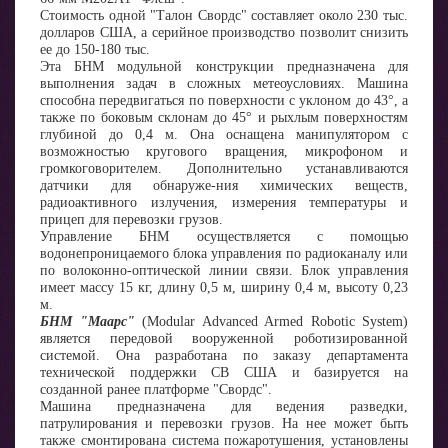
Стоимость одной "Талон Свордс" составляет около 230 тыс.
долларов США, а серийное производство позволит снизить
ее до 150-180 тыс.
Эта БНМ модульной конструкции предназначена для
выполнения задач в сложных метеоусловиях. Машина
способна передвигаться по поверхности с уклоном до 43°, а
также по боковым склонам до 45° и рыхлым поверхностям
глубиной до 0,4 м. Она оснащена манипулятором с
возможностью кругового вращения, микрофоном и
громкоговорителем. Дополнительно устанавливаются
датчики для обнаруже-ния химических веществ,
радиоактивного излучения, измерения температуры и
прицеп для перевозки грузов.
Управление БНМ осуществляется с помощью
водонепроницаемого блока управления по радиоканалу или
по волоконно-оптической линии связи. Блок управления
имеет массу 15 кг, длину 0,5 м, ширину 0,4 м, высоту 0,23
м.
БНМ "Маарс"
(Modular Advanced Armed Robotic System)
является передовой вооруженной роботизированной
системой. Она разработана по заказу департамента
технической поддержки СВ США и базируется на
созданной ранее платформе "Свордс".
Машина предназначена для ведения разведки,
патрулирования и перевозки грузов. На нее может быть
также смонтирована система пожаротушения, установлены