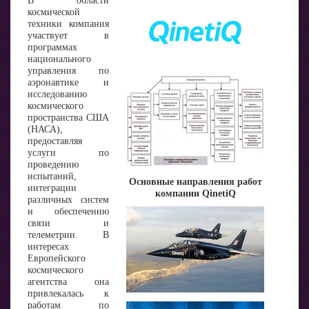
В области
космической
техники компания
участвует в
программах
национального
управления по
аэронавтике и
исследованию
космического
пространства США
(НАСА),
предоставляя
услуги по
проведению
испытаний,
Основные направления работ
интеграции
компании QinetiQ
различных систем
и обеспечению
связи и
телеметрии. В
интересах
Европейского
космического
агентства она
привлекалась к
работам по