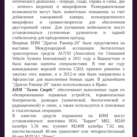
оптического диапазона - спереди, сзади, справа и слева, две
- ночного видения) и микрофоном. Разведывательные
возможности могут быть значительно повышены за счет
добавления панорамной камеры, всенаправленного
микрофона и громкоговорителя для обеспечения
двусторонней связи. Для улучшения мобильности могут
устанавливаться гусеничные удлинители и задний
стабилизатор для преодоления преград.
Впервые БНМ "Драгон Раннер-20" была представлена на
выставке Международной ассоциации беспилотных
транспортных средств AUVSI (Association for Unmanned
Vehicle Systems International) в 2011 году в Вашингтоне и
была высоко оценена специалистами. В том же году
командование морской пехоты США приняло решение о
закупке этих машин, и в 2012-м они были направлены в
Афганистан для выполнения боевых задач. В дальнейшем
"Драгон Раннер-20" также использовалась в Ираке.
БНМ "Талон Свордс"
обеспечивает выполнение задач по
обезвреживанию взрывных устройств, взрывоопасных
боеприпасов, разведки (химической, биологической и
радиационной) и связи, а также используется в поисковых
и спасательных операциях.
В качестве средств поражения на БНМ могут
устанавливаться: винтовки M16, "Баррет" М82, М249
калибра 5,56 мм; пулемет М240В калибра 7,62 мм,
шестиствольный 40-мм гранатомет или четырехствольный
66-мм М202А1 "Флеш".