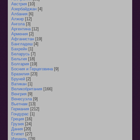
Австрия
[10]
Азербайджан
[4]
Албания
[6]
Алжир
[12]
Ангола
[3]
Аргентина
[12]
Армения
[2]
Афганистан
[19]
Бангладеш
[4]
Бахрейн
[1]
Беларусь
[7]
Бельгия
[18]
Болгария
[19]
Босния и Герцеговина
[9]
Бразилия
[23]
Бруней
[2]
Ватикан
[1]
Великобритания
[166]
Венгрия
[9]
Венесуэла
[9]
Вьетнам
[13]
Германия
[212]
Гондурас
[1]
Греция
[16]
Грузия
[24]
Дания
[20]
Египет
[27]
Израиль
[78]