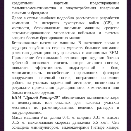
кредитными картами, предотвращение
фальшивомонетничества и злоупотребления товарными
знаками и брендами.
Далее в статье наиболее подробно рассмотрены разработки
компании "в интересах сухопутных войск (СВ), в
частности, безэкипажные наземные машины, средства
автоматизированного управления войсками и системы
защиты боевых бронированных машин.
Безэкипажные наземные машины. В настоящее время в
ведущих зарубежных странах уделяется большое внимание
развитию дистанционно управляемых и автономных БНМ.
Применение безэкипажной техники при ведении боевых
действий позволяет: снизить потери личного состава;
повысить эффективность подразделений в бою;
минимизировать воздействие поражающих факторов
вооружения наличный состав; оперативно выполнять
роботы на участках зараженной местности, возникших в
результате применения радиационного, химического или
биологического оружия.
БНМ "Драгой Раннер-20"
обеспечивает выполнение задач
в недоступных или опасных для человека участках
местности по разминированию, ведению разведки и
патрулированию.
Масса машины 9 кг, длина 0,41 м, ширина 0,31 м, высота
0,15 м, максимальная скорость движения 6,5 км/ч. Она
оснащена манипулятором, видеокамерами (четыре камеры