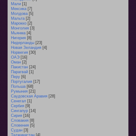
Мали
[1]
Мексика
[7]
Молдова
[5]
Мальта
[2]
Марокко
[2]
Монголия
[3]
Мьянма
[4]
Нигерия
[8]
Нидерланды
[23]
Новая Зеландия
[4]
Норвегия
[30]
ОАЭ
[16]
Оман
[2]
Пакистан
[24]
Парагвай
[1]
Перу
[6]
Португалия
[17]
Польша
[68]
Румыния
[21]
Саудовская Аравия
[28]
Сенегал
[1]
Сербия
[9]
Сингапур
[14]
Сирия
[16]
Словакия
[8]
Словения
[5]
Судан
[3]
Таджикистан
[4]