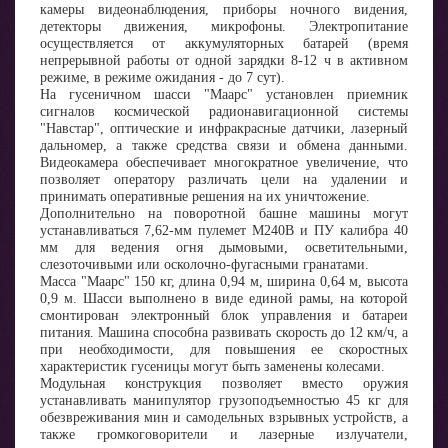
камеры видеонаблюдения, приборы ночного видения,
детекторы движения, микрофоны. Электропитание
осуществляется от аккумуляторных батарей (время
непрерывной работы от одной зарядки 8-12 ч в активном
режиме, в режиме ожидания - до 7 сут).
На гусеничном шасси "Маарс" установлен приемник
сигналов космической радионавигационной системы
"Навстар", оптические и инфракрасные датчики, лазерный
дальномер, а также средства связи и обмена данными.
Видеокамера обеспечивает многократное увеличение, что
позволяет оператору различать цели на удалении и
принимать оперативные решения на их уничтожение.
Дополнительно на поворотной башне машины могут
устанавливаться 7,62-мм пулемет М240В и ПУ калибра 40
мм для ведения огня дымовыми, осветительными,
слезоточивыми или осколочно-фугасными гранатами.
Масса "Маарс" 150 кг, длина 0,94 м, ширина 0,64 м, высота
0,9 м. Шасси выполнено в виде единой рамы, на которой
смонтирован электронный блок управления и батареи
питания. Машина способна развивать скорость до 12 км/ч, а
при необходимости, для повышения ее скоростных
характеристик гусеницы могут быть заменены колесами.
Модульная конструкция позволяет вместо оружия
устанавливать манипулятор грузоподъемностью 45 кг для
обезвреживания мин и самодельных взрывных устройств, а
также громкоговорители и лазерные излучатели,