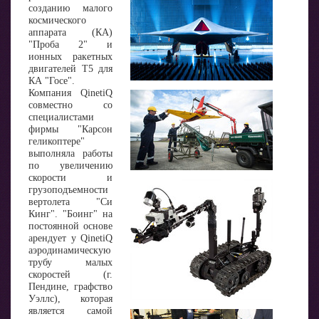
созданию малого
космического
аппарата (КА)
"Проба 2" и
ионных ракетных
двигателей Т5 для
КА "Госе".
Компания QinetiQ
совместно со
специалистами
фирмы "Карсон
геликоптере"
выполняла работы
по увеличению
скорости и
грузоподъемности
вертолета "Си
Кинг". "Боинг" на
постоянной основе
арендует у QinetiQ
аэродинамическую
трубу малых
скоростей (г.
Пендине, графство
Уэллс), которая
является самой