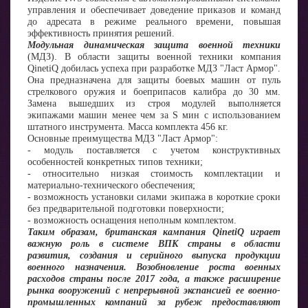
управления и обеспечивает доведение приказов и команд
до адресата в режиме реального времени, повышая
эффективность принятия решений.
Модульная динамическая защита военной техники
(МДЗ). В области защиты военной техники компания
QinetiQ добилась успеха при разработке МДЗ "Ласт Армор".
Она предназначена для защиты боевых машин от пуль
стрелкового оружия и боеприпасов калибра до 30 мм.
Замена вышедших из строя модулей выполняется
экипажами машин менее чем за S мин с использованием
штатного инструмента. Масса комплекта 456 кг.
Основные преимущества МДЗ "Ласт Армор":
- модуль поставляется с учетом конструктивных
особенностей конкретных типов техники;
- относительно низкая стоимость комплектации и
материально-технического обеспечения;
- возможность установки силами экипажа в короткие сроки
без предварительной подготовки поверхности;
- возможность оснащения неполным комплектом.
Таким образам, британская кампания QinetiQ играет
важную роль в системе ВПК страны в области
развития, создания и серийного выпуска продукции
военного назначения. Возобновление роста военных
расходов страны после 2017 года, а также расширение
рынка вооружений с непрерывной экспансией ее военно-
промышленных компаний за рубеж предоставляют