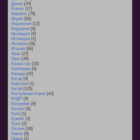
Дания
[20]
Египет
[27]
Израиль
[78]
Индия
[65]
Индонезия
[12]
Иордания
[6]
Ирландия
[6]
Исландия
[1]
Испания
[26]
Италия
[66]
Ирак
[22]
Иран
[48]
Казахстан
[10]
Камбоджа
[4]
Канада
[32]
Катар
[4]
Киргизия
[1]
Китай
[125]
Республика Корея
[43]
КНДР
[9]
Колумбия
[8]
Косово
[6]
Куба
[1]
Кувейт
[2]
Лаос
[2]
Латвия
[30]
Ливан
[9]
Ливия
[2]