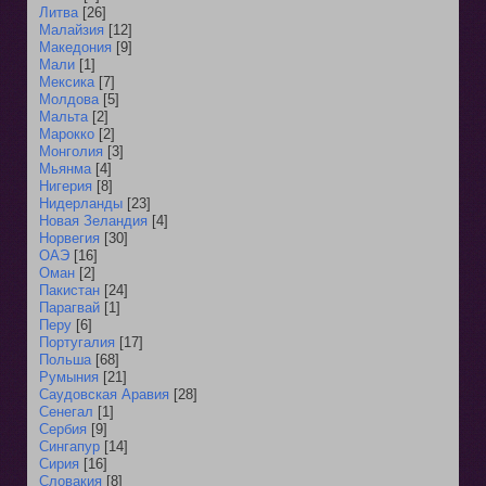
Литва
[26]
Малайзия
[12]
Македония
[9]
Мали
[1]
Мексика
[7]
Молдова
[5]
Мальта
[2]
Марокко
[2]
Монголия
[3]
Мьянма
[4]
Нигерия
[8]
Нидерланды
[23]
Новая Зеландия
[4]
Норвегия
[30]
ОАЭ
[16]
Оман
[2]
Пакистан
[24]
Парагвай
[1]
Перу
[6]
Португалия
[17]
Польша
[68]
Румыния
[21]
Саудовская Аравия
[28]
Сенегал
[1]
Сербия
[9]
Сингапур
[14]
Сирия
[16]
Словакия
[8]