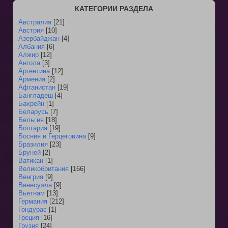
КАТЕГОРИИ РАЗДЕЛА
Австралия
[21]
Австрия
[10]
Азербайджан
[4]
Албания
[6]
Алжир
[12]
Ангола
[3]
Аргентина
[12]
Армения
[2]
Афганистан
[19]
Бангладеш
[4]
Бахрейн
[1]
Беларусь
[7]
Бельгия
[18]
Болгария
[19]
Босния и Герцеговина
[9]
Бразилия
[23]
Бруней
[2]
Ватикан
[1]
Великобритания
[166]
Венгрия
[9]
Венесуэла
[9]
Вьетнам
[13]
Германия
[212]
Гондурас
[1]
Греция
[16]
Грузия
[24]