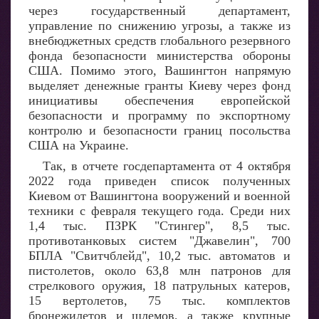
через государственный департамент,
управление по снижению угрозы, а также из
внебюджетных средств глобального резервного
фонда безопасности министерства обороны
США. Помимо этого, Вашингтон напрямую
выделяет денежные гранты Киеву через фонд
инициативы обеспечения европейской
безопасности и программу по экспортному
контролю и безопасности границ посольства
США на Украине.
Так, в отчете госдепартамента от 4 октября
2022 года приведен список полученных
Киевом от Вашингтона вооружений и военной
техники с февраля текущего года. Среди них
1,4 тыс. ПЗРК "Стингер", 8,5 тыс.
противотанковых систем "Джавелин", 700
БПЛА "Свитчблейд", 10,2 тыс. автоматов и
пистолетов, около 63,8 млн патронов для
стрелкового оружия, 18 патрульных катеров,
15 вертолетов, 75 тыс. комплектов
бронежилетов и шлемов, а также крупные