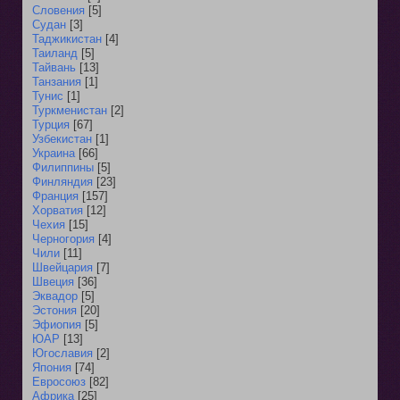
Словения
[5]
Судан
[3]
Таджикистан
[4]
Таиланд
[5]
Тайвань
[13]
Танзания
[1]
Тунис
[1]
Туркменистан
[2]
Турция
[67]
Узбекистан
[1]
Украина
[66]
Филиппины
[5]
Финляндия
[23]
Франция
[157]
Хорватия
[12]
Чехия
[15]
Черногория
[4]
Чили
[11]
Швейцария
[7]
Швеция
[36]
Эквадор
[5]
Эстония
[20]
Эфиопия
[5]
ЮАР
[13]
Югославия
[2]
Япония
[74]
Евросоюз
[82]
Африка
[25]