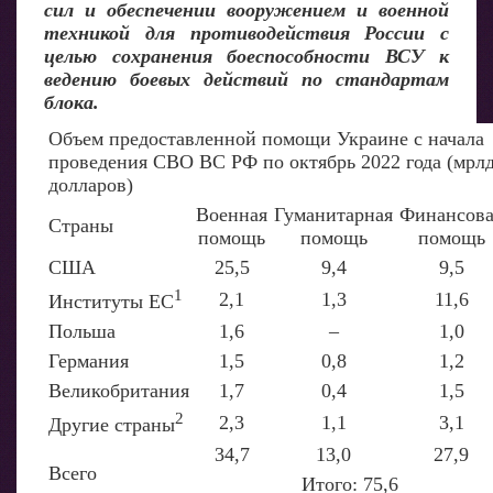
сил и обеспечении вооружением и военной
техникой для противодействия России с
целью сохранения боеспособности ВСУ к
ведению боевых действий по стандартам
блока.
Объем предоставленной помощи Украине с начала
проведения СВО ВС РФ по октябрь 2022 года (мрл
долларов)
Военная
Гуманитарная
Финансова
Страны
помощь
помощь
помощь
США
25,5
9,4
9,5
1
2,1
1,3
11,6
Институты ЕС
Польша
1,6
–
1,0
Германия
1,5
0,8
1,2
Великобритания
1,7
0,4
1,5
2
2,3
1,1
3,1
Другие страны
34,7
13,0
27,9
Всего
Итого: 75,6