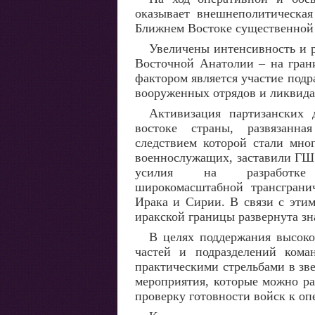
оказывает внешнеполитическая
Ближнем Востоке существенной 
Увеличены интенсивность и 
Восточной Анатолии – на гран
фактором является участие под
вооруженных отрядов и ликвида
Активизация партизанских 
востоке страны, развязанн
следствием которой стали мно
военнослужащих, заставили ГШ
усилия на разработке
широкомасштабной трансграни
Ирака и Сирии. В связи с этим
иракской границы развернута зн
В целях поддержания высоко
частей и подразделений кома
практическими стрельбами в зве
мероприятия, которые можно р
проверку готовности войск к о