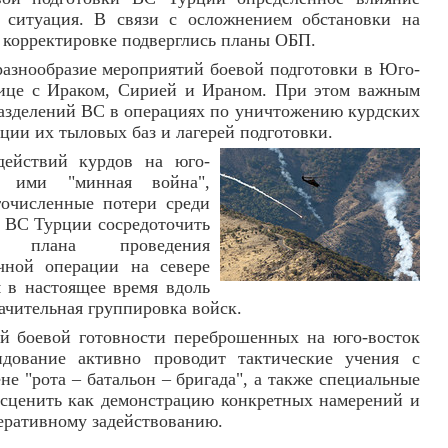
 ситуация. В связи с осложнением обстановки на
корректировке подверглись планы ОБП.
разнообразие мероприятий боевой подготовки в Юго-
ице с Ираком, Сирией и Ираном. При этом важным
разделений ВС в операциях по уничтожению курдских
ции их тыловых баз и лагерей подготовки.
действий курдов на юго-
ая ими "минная война",
гочисленные потери среди
 ВС Турции сосредоточить
 плана проведения
чной операции на севере
 в настоящее время вдоль
ачительная группировка войск.
й боевой готовности переброшенных на юго-восток
ндование активно проводит тактические учения с
не "рота – батальон – бригада", а также специальные
асценить как демонстрацию конкретных намерений и
перативному задействованию.