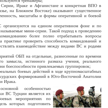
пользуются тренажеры;
в Сирии, Ираке и Афганистане и конкретная ВПО в
казье, на Ближнем Востоке) оказывают существенное
вленность, масштабы и формы оперативной и боевой
С организуются на едином оперативном фоне и по
к называемые мини-серии. Такой подход к проведению
командованию более полно отрабатывать вопросы
а практике проверить способность командований и
ествлять взаимодействие между видами ВС и родами
приятий ОБП на отдельные, разнесенные по времени
о замысла, истинного размаха учения, реального
пени боеспособности привлекаемых группировок;
реальных боевых действий в ходе крупномасштабных
курдских формирований в Юго-Восточной Анатолии
и Ирака.
сновной особенностью
ки ВС Турции является их
боевых мероприятиях по
ель которых подготовить