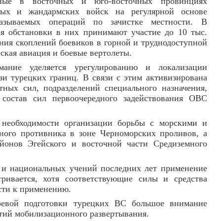
нные в восточных и юго-восточных провинциях
ных и жандармских войск на регулярной основе
азываемых операций по зачистке местности. В
я обстановки в них принимают участие до 10 тыс.
ия скоплений боевиков в горной и труднодоступной
ская авиация и боевые вертолеты.
ание уделяется урегулированию и локализации
и турецких границ. В связи с этим активизирована
тных сил, подразделений специального назначения,
состав сил первоочередного задействования ОВС
 необходимости организации борьбы с морскими и
ого противника в зоне Черноморских проливов, а
йонов Эгейского и восточной части Средиземного
 и национальных учений последних лет применение
ривается, хотя соответствующие силы и средства
сти к применению.
оевой подготовки турецких ВС большое внимание
тий мобилизационного развертывания.