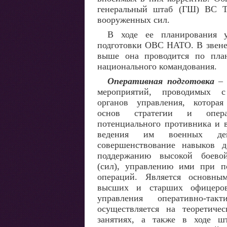
генеральный штаб (ГШ) ВС Т
вооруженных сил.
В ходе ее планирования у
подготовки ОВС НАТО. В звене
выше она проводится по пла
национального командования.
Оперативная подготовка
– 
мероприятий, проводимых 
органов управления, которая
основ стратегии и операт
потенциального противника и 
ведения им военных де
совершенствование навыков 
поддержанию высокой боево
(сил), управлению ими при п
операций. Является основны
высших и старших офицеров
управления оперативно-так
осуществляется на теоретиче
занятиях, а также в ходе ш