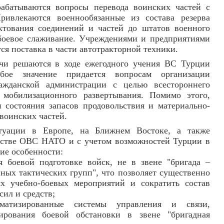
рабатываются вопросы перевода воинских частей с
ривлекаются военнообязанные из состава резерва
ктования соединений и частей до штатов военного
 боевое слаживание. Учреждениями и предприятиями
тся поставка в части автотракторной техники.
ачи решаются в ходе ежегодного учения ВС Турции
ое значение придается вопросам организации
ажданской администрации с целью всестороннего
 мобилизационного развертывания. Помимо этого,
 состояния запасов продовольствия и материально-
 воинских частей.
туации в Европе, на Ближнем Востоке, а также
ьстве ОВС НАТО и с учетом возможностей Турции в
ие особенности:
я боевой подготовке войск, не в звене "бригада –
онных тактических групп", что позволяет существенно
х учебно-боевых мероприятий и сократить состав
ил и средств;
матизированные системы управления и связи,
ирования боевой обстановки в звене "бригадная