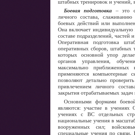
штабных тренировок и учений, 
Боевая подготовка
– это с
личного состава, слаживанию 
боевых действий или выполнени
Она включает индивидуальную п
составе подразделений, частей 
Оперативная подготовка шта
оперативных сборов, штабных т
которых основной упор делае
органов управления, обучен
максимально приближенных 
применяются компьютерные с
позволяют детально провери
привлечением личного состав
закрытия отрабатываемых задач 
Основными формами боево
являются: участие в учения
учениях с ВС отдельных стр
национальные учения в масштаб
вооруженных сил; войсковы
специальные учения по связи, 