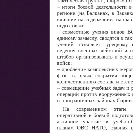
тактическая группа", широко ис
– итоги боевой деятельности 
регионе (на Балканах, в Закав
влияние на содержание, напра
подготовки;
– совместные учения видов В
единому замыслу, сводятся в та
учений позволяет турецкому 
ведения военных действий и н
штабов организовывать и осущ
войск;
– дробление комплексных меро
фазы в целях сокрытия общег
количественного состава и сте
– совмещение учебных задач и 
операций против вооруженных 
и приграничных районах Сирии 
На современном этапе о
оперативной и боевой подготов
активное участие в учебно-
планам ОВС НАТО, главная ц