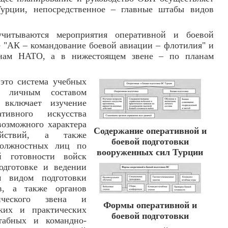
урции, непосредственное – главные штабы видов
читываются мероприятия оперативной и боевой
 "АК – командование боевой авиации – флотилия" и
нам НАТО, а в нижестоящем звене – по планам
это система учебных
с личным составом
 включает изучение
ивного искусства
возможного характера
Содержание оперативной и
йствий, а также
боевой подготовки
должностных лиц по
вооруженных сил Турции
й готовности войск
одготовке и ведении
м видом подготовки
, а также органов
тического звена и
Формы оперативной и
ских и практических
боевой подготовки
табных и командно-