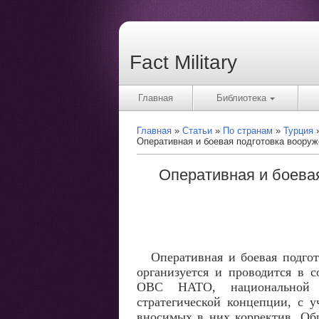
Fact Military
Главная
Библиотека
Главная
Статьи
По странам
Турция
Оперативная и боевая подготовка вооруж
Оперативная и боева
Оперативная и боевая подго
организуется и проводится в с
ОВС НАТО, национальной 
стратегической концепции, с 
вносимых в них корректив. Об