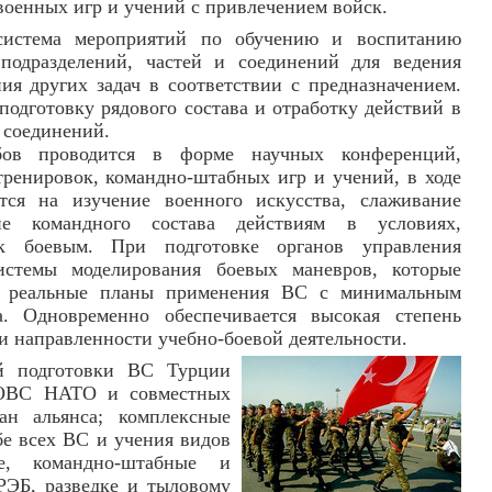
военных игр и учений с привлечением войск.
истема мероприятий по обучению и воспитанию
подразделений, частей и соединений для ведения
я других задач в соответствии с предназначением.
одготовку рядового состава и отработку действий в
и соединений.
бов проводится в форме научных конференций,
ренировок, командно-штабных игр и учений, в ходе
тся на изучение военного искусства, слаживание
ие командного состава действиям в условиях,
к боевым. При подготовке органов управления
истемы моделирования боевых маневров, которые
ть реальные планы применения ВС с минимальным
а. Одновременно обеспечивается высокая степень
и направленности учебно-боевой деятельности.
й подготовки ВС Турции
х ОВС НАТО и совместных
ан альянса; комплексные
е всех ВС и учения видов
е, командно-штабные и
РЭБ, разведке и тыловому