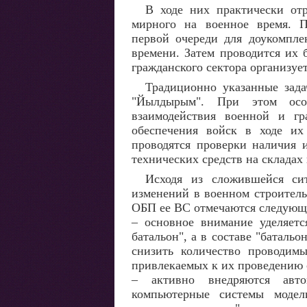
В ходе них практически от
мирного на военное время. П
первой очереди для доукомпле
времени. Затем проводится их
гражданского сектора организуе
Традиционно указанные зад
"Йылдырым". При этом особ
взаимодействия военной и гр
обеспечения войск в ходе их
проводятся проверки наличия и
технических средств на складах
Исходя из сложившейся си
изменений в военном строител
ОБП ее ВС отмечаются следующ
– основное внимание уделяетс
батальон", а в составе "баталь
снизить количество проводимы
привлекаемых к их проведению с
– активно внедряются авто
компьютерные системы модел