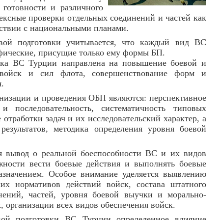
 готовности и различного
лексные проверки отдельных соединений и частей как
тствии с национальными планами.
вой подготовки учитывается, что каждый вид ВС
фические, присущие только ему формы БП.
вка ВС Турции направлена на повышение боевой и
 войск и сил флота, совершенствование форм и
.
изации и проведения ОБП являются: перспективное
 и последовательность, систематичность типовых
отработки задач и их исследовательский характер, а
результатов, методика определения уровня боевой
я вывод о реальной боеспособности ВС и их видов
ожности вести боевые действия и выполнять боевые
назначением. Особое внимание уделяется выявлению
ких нормативов действий войск, состава штатного
нений, частей, уровня боевой выучки и морально-
 организации всех видов обеспечения войск.
вой подготовки ВС Турции определенное влияние