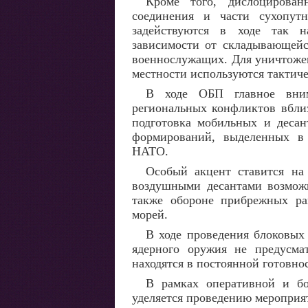
Кроме того, дислоцирова
соединения и части сухопут
задействуются в ходе так н
зависимости от складывающейс
военнослужащих. Для уничтожен
местности используются тактиче
В ходе ОБП главное вним
региональных конфликтов вблиз
подготовка мобильных и десан
формирований, выделенных в 
НАТО.
Особый акцент ставится на
воздушными десантами возможн
также обороне прибрежных ра
морей.
В ходе проведения блоковых
ядерного оружия не предусмат
находятся в постоянной готовно
В рамках оперативной и б
уделяется проведению мероприя