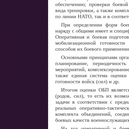
обеспечению; проверки боевой
вида тренировки, а также комп
по линии НАТО, так и в соотве
При определении форм бое
наряду с общими имеет и специ
Оперативная и боевая подгото
мобилизационной готовности
способов их боевого применения
Основными принципами орган
планирование, периодичность
мероприятий, комплексирование 
также единая система оценки 
готовности войск (сил) и др.
Итогом оценки ОБП являетс
(родов, сил), то есть их возм
задачи в соответствии с пред
реальных оперативно-тактичес
комплекта объединений, соеди
боевых качеств военнослужащих,
На ход оперативной и бое