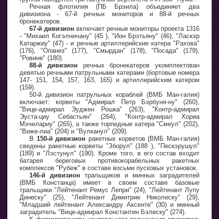
Речная флотилия (ПБ Брэила) объединяет два
дивизиона - 67-й речных мониторов и 88-й речных
бронекатеров.
67-й дивизион
включает речные мониторы проекта 1316
- "Михаил Когэлничану" (45 ), "Ион Брэтьяну" (46), "Ласкэр
Катаржиу" (47) - и речные артиллерийские катера "Рахова"
(176), "Опанез" (177), "Смырдан" (178), "Посада" (179),
"Ровине" (180).
88-й дивизион
речных бронекатеров укомплектован
девятью речными патрульными катерами (бортовые номера
147- 151, 154, 157, 163, 165) и артиллерийским катером
(159).
50-й дивизион патрульных кораблей (ВМБ Ман-галия)
включает: корветы "Адмирал Петр Бэрбуня-ну" (260),
"Вице-адмирал Эуджен Рошка" (263), "Контр-адмирал
Эуста-циу Себастьян" (264), "Контр-адмирал Хориа
Мэчелариу" (265), а также торпедные катера "Смеул" (202),
"Виже-лиа" (204) и "Вулканул" (209).
В
150-й дивизион
ракетных корветов (ВМБ Ман-галия)
сведены ракетные корветы "Зборул" (188 ), "Пескэрушул"
(189) и "Лэстунул" (190). Кроме того, в его состав входит
батарея береговых противокорабельных ракетных
комплексов "Рубеж" в составе восьми пусковых установок.
146-й дивизион
тральщиков и минных заградителей
(ВМБ Констанца) имеет в своем составе базовые
тральщики "Лейтенант Ремус Лепри" (24), "Лейтенант Лупу
Динеску" (25), "Лейтенант Димитрие Николеску" (29),
"Младший лейтенант Александру Аксенте" (30) и минный
заградитель "Вице-адмирал Константин Бэлеску" (274).