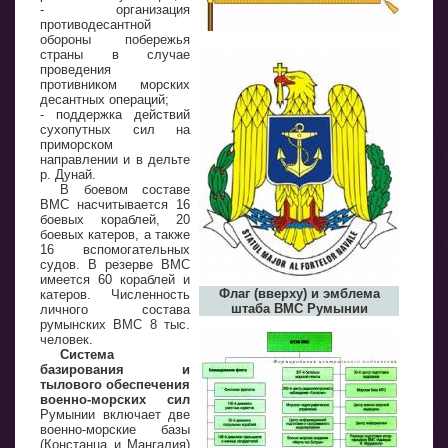
- организация
противодесантной
обороны побережья
страны в случае
проведения
противником морских
десантных операций;
- поддержка действий
сухопутных сил на
приморском
направлении и в дельте
р. Дунай.
В боевом составе
ВМС насчитывается 16
боевых кораблей, 20
боевых катеров, а также
16 вспомогательных
судов. В резерве ВМС
имеется 60 кораблей и
Флаг (вверху) и эмблема
катеров. Численность
штаба ВМС Румынии
личного состава
румынских ВМС 8 тыс.
человек.
Система
базирования и
тылового обеспечения
военно-морских сил
Румынии включает две
военно-морские базы
(Констанца и Мангалия)