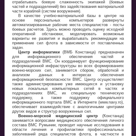
отрабатывать боевую слаженность экипажей (боевых
частей и подразделений) без задействования материальной
части кораблей (систем вооружения).
В качестве учебно-материальной базы в центре на
основе персональных компьютеров развернуты
автоматизированные рабочие места специалистов - посты
боевых расчетов. Здесь можно проводить оценку исходной
оперативной обстановки, моделировать возможные
варианты ее развития и вырабатывать рекомендации на
применение сил флота в зависимости от поставленных
задач.
Центр информатики
(ВМБ Констанца) предназначен
для информационного обеспечения частей и
подразделений ВМС. Он координирует функционирование
информационной инфраструктуры во всех формированиях
военно-морских сил, занимается сбором, обработкой и
анализом данных в интересах обеспечения
информационной безопасности ВМС. Центр осуществляет
также администрирование уже имеющихся и установку
новых локальных компьютерных сетей в частях и
подразделениях ВМС, их специальную техническую
поддержку, а также поддержку официального
информационного портала ВМС в Интернете (www.navy.ro),
обеспечивает взаимодействие с аналогичными центрами
других видов и структур вооруженных сил.
Военно-морской медицинский центр
(Констанца)
занимается вопросами медицинского обеспечения личного
состава ВМС Румынии, проводит научные исследования в
области лечения и профилактики профессиональных
заболеваний ряда специалистов флота, в частности в