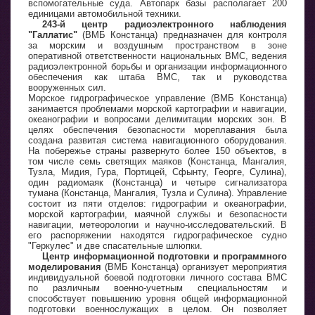
вспомогательные суда. Автопарк базы располагает 200
единицами автомобильной техники.
243-й центр радиоэлектронного наблюдения
"Галлатис"
(ВМБ Констанца) предназначен для контроля
за морским и воздушным пространством в зоне
оперативной ответственности национальных ВМС, ведения
радиоэлектронной борьбы и организации информационного
обеспечения как штаба ВМС, так и руководства
вооруженных сил.
Морское гидрографическое управление (ВМБ Констанца)
занимается проблемами морской картографии и навигации,
океанографии и вопросами делимитации морских зон. В
целях обеспечения безопасности мореплавания была
создана развитая система навигационного оборудования.
На побережье страны развернуто более 150 объектов, в
том числе семь светящих маяков (Констанца, Мангалия,
Тузла, Мидия, Гура, Портицей, Сфынту, Георге, Сулина),
один радиомаяк (Констанца) и четыре сигнализатора
тумана (Констанца, Мангалия, Тузла и Сулина). Управление
состоит из пяти отделов: гидрографии и океанографии,
морской картографии, маячной службы и безопасности
навигации, метеорологии и научно-исследовательский. В
его распоряжении находятся гидрографическое судно
"Геркулес" и две спасательные шлюпки.
Центр информационной подготовки и программного
моделирования
(ВМБ Констанца) организует мероприятия
индивидуальной боевой подготовки личного состава ВМС
по различным военно-учетным специальностям и
способствует повышению уровня общей информационной
подготовки военнослужащих в целом. Он позволяет