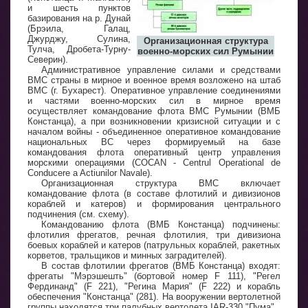
и шесть пунктов
базирования на р. Дунай
(Брэила, Галац,
Джурджу, Сулина,
Организационная структура
Тулча, Дробета-Турну-
военно-морских сил Румынии
Северин).
Административное управление силами и средствами
ВМС страны в мирное и военное время возложено на штаб
ВМС (г. Бухарест). Оперативное управление соединениями
и частями военно-морских сил в мирное время
осуществляет командование флота ВМС Румынии (ВМБ
Констанца), а при возникновении кризисной ситуации и с
началом войны - объединенное оперативное командование
национальных ВС через формируемый на базе
командования флота оперативный центр управления
морскими операциями (COCAN - Centrul Operational de
Conducere a Actiunilor Navale).
Организационная структура ВМС включает
командование флота (в составе флотилий и дивизионов
кораблей и катеров) и формирования центрального
подчинения (см. схему).
Командованию флота (ВМБ Констанца) подчинены:
флотилия фрегатов, речная флотилия, три дивизиона
боевых кораблей и катеров (патрульных кораблей, ракетных
корветов, тральщиков и минных заградителей).
В состав флотилии фрегатов (ВМБ Констанца) входят:
фрегаты "Мэрэшешть" (бортовой номер F 111), "Регел
Фердинанд" (F 221), "Регина Мария" (F 222) и корабль
обеспечения "Констанца" (281). На вооружении вертолетной
группы находятся три палубных вертолета IAR-330 "Пума".