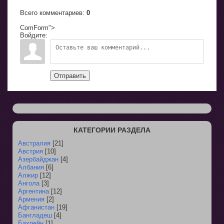
Всего комментариев
:
0
ComForm">
Войдите:
Отправить
КАТЕГОРИИ РАЗДЕЛА
Австралия
[21]
Австрия
[10]
Азербайджан
[4]
Албания
[6]
Алжир
[12]
Ангола
[3]
Аргентина
[12]
Армения
[2]
Афганистан
[19]
Бангладеш
[4]
Бахрейн
[1]