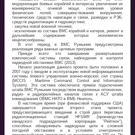
модернизации боевых кораблей в интересах увеличения их
маневренности, огневой мощи, снижения уровня
физических полей, совершенствования вооружения,
технических средств навигации и связи, разведки и РЭБ,
средств радиолокации и гидроакустики;
- закупка новой военной техники;
- исключение из состава ВМС кораблей и катеров, ремонт и
дальнейшее содержание которых экономически
нецелесообразны.
В этот период в ВМС Румынии предусмотрена
реализация ряда важных целевых программ.
Прежде всего это завершение развертывания
комплексной системы связи, наблюдения и контроля
надводной обстановки ВМС (2013).
Начало реализации данного проекта было положено в
2007 году с вводом в эксплуатацию новой информационной
системы боевого управления военно-морских сил страны
(MCCIS - Maritime Command, Control and Information
System). Эта система обеспечила прямое подключение
штаба ВМС Румынии посредством выделенных оптических,
радио- и радиорелейных каналов связи к АСУ штаба
командования ОВМС НАТО в ВМБ Неаполь.
В настоящее время (при финансовой поддержке США)
завершается реализация второго этапа проекта,
предусматривающего введение в строй двух береговых
радиолокационных станций HFSWR (производства
канадского подразделения корпорации "Рейтеон"),
способных обнаруживать надводные цели в сложной
погодной обстановке и в условиях электронного
противодействия противника на расстоянии до 370 км. По