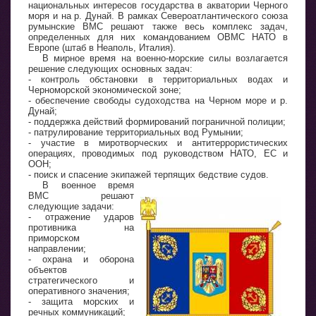
национальных интересов государства в акватории Черного
моря и на р. Дунай. В рамках Североатлантического союза
румынские ВМС решают также весь комплекс задач,
определенных для них командованием ОВМС НАТО в
Европе (штаб в Неаполь, Италия).
В мирное время на военно-морские силы возлагается
решение следующих основных задач:
- контроль обстановки в территориальных водах и
Черноморской экономической зоне;
- обеспечение свободы судоходства на Черном море и р.
Дунай;
- поддержка действий формирований пограничной полиции;
- патрулирование территориальных вод Румынии;
- участие в миротворческих и антитеррористических
операциях, проводимых под руководством НАТО, ЕС и
ООН;
- поиск и спасение экипажей терпящих бедствие судов.
В военное время
ВМС решают
следующие задачи:
- отражение ударов
противника на
приморском
направлении;
- охрана и оборона
объектов
стратегического и
оперативного значения;
- защита морских и
речных коммуникаций;