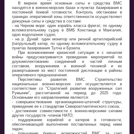
В мирное время основные силы и средства ВМС
находятся в военно-морских базах и пунктах базирования в
постоянной боевой готовности. Контроль обстановки в
границах оперативной зоны ответственности осуществляют
дежурные силы и средства в составе:
- на Черном море: один корабль класса фрегат, по одному
вспомогательному судну в ВМБ Констанца и Мангалия,
одно водолазное судно;
- на р. Дунай: один монитор или речной артиллерийский
(патрульный) катер, по одному вспомогательному судну в
пунктах базирования Тулча и Брэила.
При возникновении кризисной ситуации и с началом
войны предусматривается проведение мероприятий по
доукомплектованию соединений и частей личным
составом, вооружением и военной техникой и их
развертывание из мест постоянной дислокации в районы
оперативного предназначения.
Перспективы развития ВМС. Строительство
национальных военно-морских сил осуществляется в
соответствии со "Стратегией развития вооруженных сил
Румынии", рассчитанной на период до 2025 года.
Основными его направлениями являются:
- совершенствование организационно-штатной структуры,
приведение ее к стандартам Североатлантического союза;
- достижение совместимости с военно-морскими силами
других государств -членов НАТО;
- поддержание кораблей и катеров в готовности,
обеспечивающей выполнение поставленных перед ними
задач;
- повышение боевых возможностей ВМС за счет