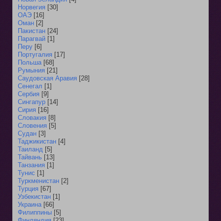
Норвегия
[30]
ОАЭ
[16]
Оман
[2]
Пакистан
[24]
Парагвай
[1]
Перу
[6]
Португалия
[17]
Польша
[68]
Румыния
[21]
Саудовская Аравия
[28]
Сенегал
[1]
Сербия
[9]
Сингапур
[14]
Сирия
[16]
Словакия
[8]
Словения
[5]
Судан
[3]
Таджикистан
[4]
Таиланд
[5]
Тайвань
[13]
Танзания
[1]
Тунис
[1]
Туркменистан
[2]
Турция
[67]
Узбекистан
[1]
Украина
[66]
Филиппины
[5]
Финляндия
[23]