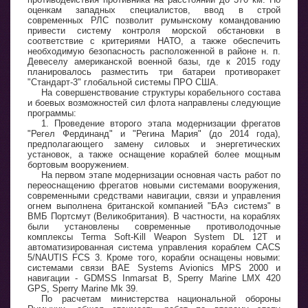
оценкам западных специалистов, ввод в строй
современных РЛС позволит румынскому командованию
привести систему контроля морской обстановки в
соответствие с критериями НАТО, а также обеспечить
необходимую безопасность расположенной в районе н. п.
Девеселу американской военной базы, где к 2015 году
планировалось разместить три батареи противоракет
"Стандарт-3" глобальной системы ПРО США.
На совершенствование структуры корабельного состава
и боевых возможностей сил флота направлены следующие
программы:
1. Проведение второго этапа модернизации фрегатов
"Регел Фердинанд" и "Регина Мария" (до 2014 года),
предполагающего замену силовых и энергетических
установок, а также оснащение кораблей более мощным
бортовым вооружением.
На первом этапе модернизации основная часть работ по
переоснащению фрегатов новыми системами вооружения,
современными средствами навигации, связи и управления
огнем выполнена британской компанией "БАэ системз" в
ВМБ Портсмут (Великобритания). В частности, на кораблях
были установлены современные противолодочные
комплексы Terma Soft-Kill Weapon System DL 12T и
автоматизированная система управления кораблем CACS
5/NAUTIS FCS 3. Кроме того, корабли оснащены новыми:
системами связи BAE Systems Avionics MPS 2000 и
навигации - GDMSS Inmarsat В, Sperry Marine LMX 420
GPS, Sperry Marine Mk 39.
По расчетам министерства национальной обороны