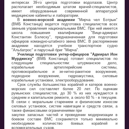
интересах 39-го центра подготовки водолазов. Центр
располагает необходимым штатом врачей-специалистов,
имеет оборудованные современной аппаратурой
медицинские кабинеты и лаборатории.
В
военно-морской академии
"Мирча чел Бэтрын"
(ВМБ Констанца) ведется подготовка специалистов всех
звеньев управления национальными ВМС. При ней имеется
школа повышения квалификации "Вице-адмирал
Константин Бэлеску", предназначенная для подготовки
офицеров командно-штабного звена ВМС. В распоряжении
академии находятся учебное транспортное судно
"Альбатрос" и парусный бриг "Мирча".
Училище подготовки унтер-офицеров "Адмирал Ион
Мурджеску"
(ВМБ Констанца) готовит специалистов по
следующим специальностям: штурманское дело,
корабельные артиллерийские системы,
противокорабельное и зе-нитно-ракетное вооружение,
подводное вооружение, гидроакустика, силовые
корабельные установки, электрооборудование.
Срок службы большинства кораблей и катеров военно-
морских сил составляет более 20 лет. По оценкам
румынских специалистов, до 30 % из них нуждаются в
среднем и капитальном ремонте, а около 60 % - в текущем.
В связи с моральным старением и физическим износом
силовых установок, систем навигации и средств связи, а
также финансовыми ограничениями при
закупке запасных частей и проведении модернизации в
боевом составе ВМС сохраняется только минимально
необходимое количество боевых кораблей и
вспомогательных судов.