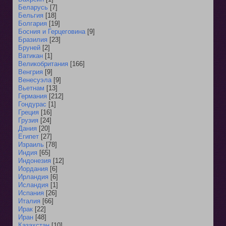
Беларусь
[7]
Бельгия
[18]
Болгария
[19]
Босния и Герцеговина
[9]
Бразилия
[23]
Бруней
[2]
Ватикан
[1]
Великобритания
[166]
Венгрия
[9]
Венесуэла
[9]
Вьетнам
[13]
Германия
[212]
Гондурас
[1]
Греция
[16]
Грузия
[24]
Дания
[20]
Египет
[27]
Израиль
[78]
Индия
[65]
Индонезия
[12]
Иордания
[6]
Ирландия
[6]
Исландия
[1]
Испания
[26]
Италия
[66]
Ирак
[22]
Иран
[48]
Казахстан
[10]