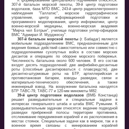
К формированиям центрального подчинения относятся:
307-й батальон морской пехоты, 39-й центр подготовки
водолазов, база МТО ВМС, 243-й центр радиоэлектронного
наблюдения "Галлатис", морское гидрографическое
управление, центр информационной подготовки и
программного моделирования, центр информатики, центр
военно-морской медицины, военно-морская академия
"Мирча чел Бэтрын", училище подготовки унтер-офицеров
ВМС "Адмирал И. Мурджеску".
307-й батальон морской пехоты
(г. Бабадаг) является
мобильным подразделением ВМС, предназначенным для
ведения боевых действий самостоятельно или совместно с
подразделениями сухопутных войск в составе морских
десантов и операциях по обороне морского побережья.
Численность батальона около 600 человек. В его состав
входят десять подразделений: две амфибийно-десантные
роты (способные десантироваться с плавсредств), две
десантно-штурмовые роты на БТР, артиллерийская и
противотанковая батареи, взводы разведки, связи и
материально-технического обеспечения, а также
инженерный взвод. На вооружении батальона находятся
БТР ТАВС-79, ТАВС-77 и 120-мм минометы М82.
39-й центр подготовки водолазов
(ВМБ Констанца)
решает разведывательные и специальные задачи в
интересах генерального штаба и штаба ВМС Румынии. К
разведывательным задачам относятся: ведение подводной
разведки прибрежной полосы территории противника,
отслеживание передвижения кораблей и их расположения в
местах стоянок. Специальные задачи как в мирное, так и в
военное время связаны с минированием кораблей