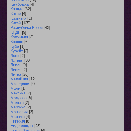
Камбоджа
[4]
Канада
[32]
Катар
[4]
Киргизия
[1]
Китай
[125]
Республика Корея
[43]
КНДР
[9]
Колумбия
[8]
Косово
[6]
Куба
[1]
Кувейт
[2]
Лаос
[2]
Латвия
[30]
Ливан
[9]
Ливия
[2]
Литва
[26]
Малайзия
[12]
Македония
[9]
Мали
[1]
Мексика
[7]
Молдова
[5]
Мальта
[2]
Марокко
[2]
Монголия
[3]
Мьянма
[4]
Нигерия
[8]
Нидерланды
[23]
Новая Зеландия
[4]