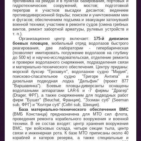
противника на рейдах и в пунктах базирования, портовых и
гидротехнических сооружений, мостов; подготовкой
переправ и участков высадки десантов; ведением
противодиверсионной борьбы; поиском и уничтожением мин
и фугасов; обеспечением подъема и эвакуации затонувшей
военной техники; участием в ремонте судов (смена гребных
винтов, ремонт забортной арматуры, рулевых устройств и
т. п.).
Организационно центр включает:
175-й дивизион
боевых пловцов
, мобильный отряд водолазов быстрого
реагирования, две лаборатории - гипербарическая
(позволяет имитировать погружение водолазов на глубину
до 500 м) и научно-исследовательская, отделение ремонта
и проверки водолазного снаряжения, подразделения связи
и материально-технического обеспечения. Центру приданы:
морской буксир "Грозавул", водолазное судно "Мидия",
поисково-спасательное судно "Григоре Антипа" и
дизельная подводная лодка "Дельфин" (проект 877
"Варшавянка"). Боевые пловцы-диверсанты оснащены
водолазными аппаратами LAR-6 и -7 фирмы "Драгер"
(Drager, ФРГ), а также снаряжением для подводных работ
фирм "Бушат" (Beuchat, Франция), "Зээман суб" (Seeman
sub, ФРГ) и "Колтри суб" (Coltri sub, Швеция).
База материально-технического обеспечения ВМС
(ВМБ Констанца) предназначена для МТО сил флота,
проведения ремонта корабельного вооружения и военной
техники. В ее состав входят: центр хранения вооружения
ВМС, три войсковых склада, четыре секции тыла, центр
связи и инженерная рота. К базе МТО приписаны около 40
кораблей и катеров резерва, а также специальные и