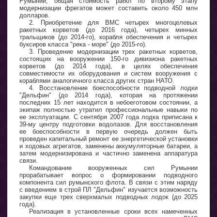
Румынии, общая стоимость работ по второму этапу
модернизации фрегатов может составить около 450 млн
долларов.
2. Приобретение для ВМС четырех многоцелевых
ракетных корветов (до 2016 года), четырех минных
тральщиков (до 2014-го), корабля обеспечения и четырех
буксиров класса "река - море" (до 2015-го).
3. Проведение модернизации трех ракетных корветов,
состоящих на вооружении 150-го дивизиона ракетных
корветов (до 2014 года), в целях обеспечения
совместимости их оборудования и систем вооружения с
кораблями аналогичного класса других стран НАТО.
4. Восстановление боеспособности подводной лодки
"Дельфин" (до 2014 года), которая на протяжении
последних 15 лет находится в небоеготовом состоянии, а
экипаж полностью утратил профессиональные навыки по
ее эксплуатации. С сентября 2007 года лодка приписана к
39-му центру подготовки водолазов. Для восстановления
ее боеспособности в первую очередь должен быть
проведен капитальный ремонт ее энергетической установки
и ходовых агрегатов, заменены аккумуляторные батареи, а
затем модернизирована и частично заменена аппаратура
связи.
Командование вооруженных сил Румынии
прорабатывает вопрос о формировании подводного
компонента сил румынского флота. В связи с этим наряду
с введением в строй ПЛ "Дельфин" изучается возможность
закупки еще трех сверхмалых подводных лодок (до 2025
года).
Реализация в установленные сроки всех намеченных