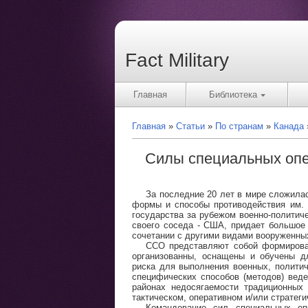
Fact Military
Главная
Библиотека
Главная
Статьи
По странам
Канада
Силы специальных опе
За последние 20 лет в мире сложилас
формы и способы противодействия им. 
государства за рубежом военно-политич
своего соседа - США, придает большое 
сочетании с другими видами вооруженны
ССО представляют собой формирован
организованны, оснащены и обучены д
риска для выполнения военных, полити
специфических способов (методов) веде
районах недосягаемости традиционных
тактическом, оперативном и/или стратег
Командование сил специальных оп