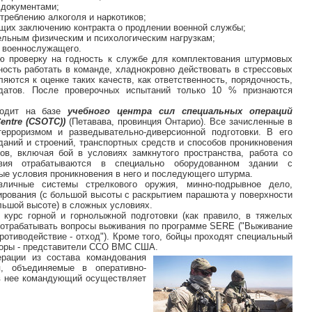
 документами;
отреблению алкоголя и наркотиков;
ющих заключению контракта о продлении военной службы;
тельным физическим и психологическим нагрузкам;
й военнослужащего.
ю проверку на годность к службе для комплектования штурмовых
ность работать в команде, хладнокровно действовать в стрессовых
яются к оценке таких качеств, как ответственность, порядочность,
идатов. После проверочных испытаний только 10 % признаются
ходит на базе
учебного центра сил специальных операций
Centre (CSOTC))
(Петавава, провинция Онтарио). Все зачисленные в
ерроризмом и разведывательно-диверсионной подготовки. В его
даний и строений, транспортных средств и способов проникновения
ов, включая бой в условиях замкнутого пространства, работа со
вия отрабатываются в специально оборудованном здании с
е условия проникновения в него и последующего штурма.
зличные системы стрелкового оружия, минно-подрывное дело,
рования (с большой высоты с раскрытием парашюта у поверхности
льшой высоте) в сложных условиях.
 курс горной и горнолыжной подготовки (как правило, в тяжелых
т отрабатывать вопросы выживания по программе SERE ("Выживание
противодействие - отход"). Кроме того, бойцы проходят специальный
кторы - представители ССО ВМС США.
ации из состава командования
, объединяемые в оперативно-
р в нее командующий осуществляет