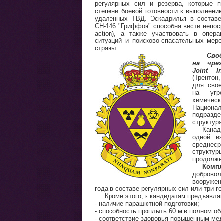
регулярных сил и резерва, которые 
степени боевой готовности к выполнению
удаленных ТВД. Эскадрилья в составе
СН-146 "Гриффон" способна вести непоср
action), а также участвовать в опер
ситуаций и поисково-спасательных меро
страны.
Сво
на чре
Joint I
(Трентон
для свое
на угро
химичес
Национа
подразде
структур
Канад
одной и
среднеср
структу
продолж
Комп
доброво
вооружен
года в составе регулярных сил или три го
Кроме этого, к кандидатам предъявл
- наличие парашютной подготовки;
- способность проплыть 60 м в полном о
- соответствие здоровья повышенным ме