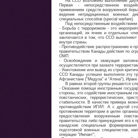
На ССО возложено выполнение двух 
Первая - непосредственное возде
применением средств вооруженной борьбы 
ведение нетрадиционных военных де
специальных способов (special warfare).
Под непосредственным воздействием 
- Борьба с терроризмом - это мероприя
организаций, их ячеек и отдельных чле
заключается в том, что ССО выполняют 
внутри страны.
- Противодействие распространению и п
правительством Канады действия по огр
ОМП.
- Освобождение и эвакуация заложн
осуществляется при захвате террористам
- Уничтожение или вывод из строя критич
ССО Канады успешно выполняли эту груп
Афганистане ("Медуза" и "Атена"), Ираке 
В рамках второй группы решаются сл
- Оказание помощи иностранным государ
стороны, это содействие иностранным г
повстанческих, террористических, прес
стабильности. В качестве примера можн
противодействие ИГИЛ. А с другой ст
противником территории в целях органи
предоставления вооруженным повст
правительства либо принуждения его к
канадские специальные формирования
подготовкой военных специалистов, н
операции "Импакт";