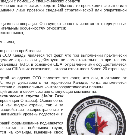
разведки с помощью специфических средств
менение технических средств. Обычно это происходит скрытно или
ывания либо проверки сведений стратегической или оперативной
циальная операция. Она существенно отличается от традиционных
чительным особенностям относятся:
еского риска;
ие силы;
тях решена пребывания.
 ССО Канады является тот факт, что при выполнении практически
делами страны они действуют не самостоятельно, а при тесном
ованиями НАТО, в основном США. Управление ими осуществляется
ления США и их союзников, которая охватывает более 20 стран, где
ртой канадских ССО является тот факт, что они, в отличие от
А, могут действовать на территории Канады, когда выполняется
етствии с национальным контртеррористическим планом.
ций имеет в своем составе следующие компоненты.
ктическая группа (Joint Task
 провинция Онтарио). Основное ее
ом как внутри страны, так и за
тиводействие распространению и
наивысший уровень подготовки и
пераций формирование подчиняется
 состоит из небольших групп,
ются на команды, имеющие свою