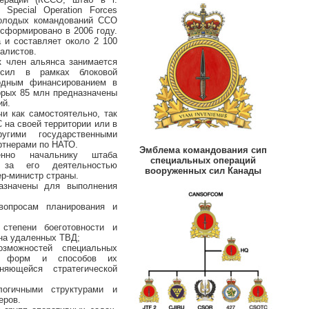
 Special Operation Forces
олодых командований ССО
 сформировано в 2006 году.
 и составляет около 2 100
иалистов.
к член альянса занимается
 сил в рамках блоковой
годным финансированием в
орых 85 млн предназначены
ий.
и как самостоятельно, так
 на своей территории или в
гими государственными
ртнерами по НАТО.
Эмблема командования сип
енно начальнику штаба
специальных операций
 за его деятельностью
вооруженных сил Канады
р-министр страны.
азначены для выполнения
вопросам планирования и
степени боеготовности и
 на удаленных ТВД;
зможностей специальных
ие форм и способов их
яющейся стратегической
логичными структурами и
еров.