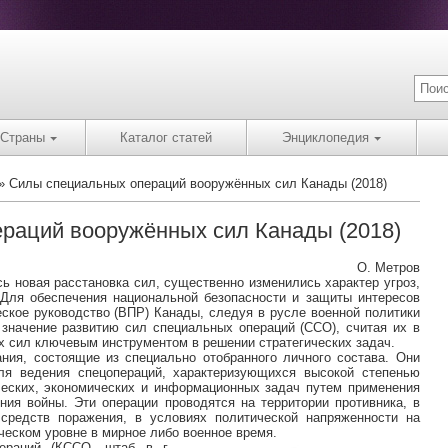
Страны
Каталог статей
Энциклопедия
Силы специальных операций вооружённых сил Канады (2018)
раций вооружённых сил Канады (2018)
О. Метров
ь новая расстановка сил, существенно изменились характер угроз,
Для обеспечения национальной безопасности и защиты интересов
еское руководство (ВПР) Канады, следуя в русле военной политики
значение развитию сил специальных операций (ССО), считая их в
х сил ключевым инструментом в решении стратегических задач.
ия, состоящие из специально отобранного личного состава. Они
ля ведения спецопераций, характеризующихся высокой степенью
ческих, экономических и информационных задач путем применения
ния войны. Эти операции проводятся на территории противника, в
 средств поражения, в условиях политической напряженности на
ическом уровне в мирное либо военное время.
ераций (КССО, штаб в г.