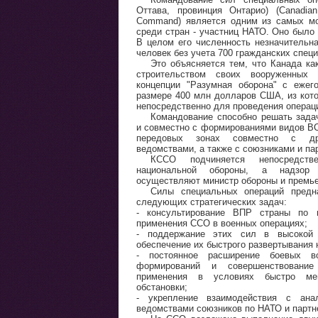
Оттава, провинция Онтарио) (Canadian
Command) является одним из самых м
среди стран - участниц НАТО. Оно было
В целом его численность незначительна
человек без учета 700 гражданских спец
Это объясняется тем, что Канада ка
строительством своих вооруженных
концепции "Разумная оборона" с еже
размере 400 млн долларов США, из кот
непосредственно для проведения операц
Командование способно решать задач
и совместно с формированиями видов ВС
передовых зонах совместно с дру
ведомствами, а также с союзниками и па
КССО подчиняется непосредств
национальной обороны, а надзор
осуществляют министр обороны и премье
Силы специальных операций предн
следующих стратегических задач:
- консультирование ВПР страны по 
применения ССО в военных операциях;
- поддержание этих сил в высокой 
обеспечение их быстрого развертывания
- постоянное расширение боевых во
формирований и совершенствован
применения в условиях быстро мен
обстановки;
- укрепление взаимодействия с ана
ведомствами союзников по НАТО и партн