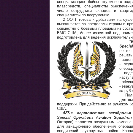
специализацию: бойцы штурмового подр
плавсредств, специалисты обеспечени
числе сотрудники складов и кварти
специалисты по вооружению.
2 ООТГ готова к действиям на суше
выполняется за пределами страны в пр
совместно с боевыми пловцами из сост
ВМС США, более известной под наимен
подготовлена для ведения исключительн
"
Specia
постоя
решать
- веден
- осущ
операц
- вед
наступ
- обес
- эвак
за рубе
Пол
для вы
поддержки. При действиях за рубежом б
США.
427-я вертолетная эскадрилья 
Special Operations Aviation Squadron
Онтарио) является воздушным компоне
для авиационного обеспечения операц
соединений сухопутных войск Кан