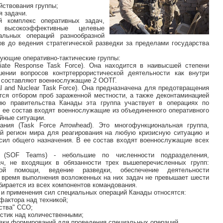
йствования группы;
я задачи.
й комплекс оперативных задач,
 высокоэффективные целевые
льных операций разнообразной
ов до ведения стратегической разведки за пределами государства
ующие оперативно-тактические группы:
diate Response Task Force). Она находится в наивысшей степени
шении вопросов контртеррористической деятельности как внутри
як составляют военнослужащие 2 ООТГ.
al and Nuclear Task Force). Она предназначена для предотвращения
ся отбором проб зараженной местности, а также деконтаминацией
нию правительства Канады эта группа участвует в операциях по
В ее состав входят военнослужащие из объединенного оперативного
йные ситуации.
ания (Task Force Arrowhead). Это многофункциональная группа,
ой регион мира для реагирования на любую кризисную ситуацию и
сил общего назначения. В ее состав входят военнослужащие всех
я (SOF Teams) - небольшие по численности подразделения,
ч, не входящих в обязанности трех вышеперечисленных групп:
ой помощи, ведение разведки, обеспечение деятельности
 время выполнения возложенных на них задач не превышает шести
бирается из всех компонентов командования.
 и применения сил специальных операций Канады относятся:
фактора над техникой;
ства" ССО;
истик над количественными;
овки формирований для проведения специальных операций.