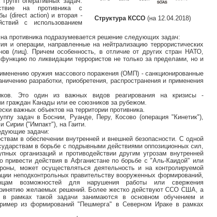
групп оперативных задач.
йствие на противника с
(direct action) и вторая -
Структура КССО
(на 12.04.2018)
йствий с использованием
на противника подразумевается решение следующих задач:
тия и операции, направленные на нейтрализацию террористических
нов (лиц). Причем особенность, в отличие от других стран НАТО,
функцию по ликвидации террористов не только за пределами, но и
рименению оружия массового поражения (ОМП) - санкционированные
аничению разработки, приобретения, распространения и применения
иков. Это один из важных видов реагирования на кризисы -
и граждан Канады или ее союзников за рубежом.
ески важных объектов на территории противника.
пу задач в Боснии, Руанде, Перу, Косово (операция "Кинетик"),
и Сирии ("Импакт"), на Гаити.
едующие задачи:
ствам в обеспечении внутренней и внешней безопасности. С одной
осударствам в борьбе с подрывными действиями оппозиционных сил,
тупных организаций и противодействии другим угрозам внутренней
о привести действия в Афганистане по борьбе с "Аль-Каидой" или
ороны, может осуществляться деятельность и на контролируемой
зации неподконтрольных правительству вооруженных формирований,
анцам возможностей для нарушения работы или свержения
 принятию желаемых решений. Более жестко действуют ССО США, а
 в рамках такой задачи занимаются в основном обучением и
апример из формирований "Пешмерга" в Северном Ираке в рамках