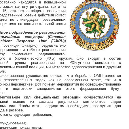
постоянно находятся в повышенной
 задач как внутри страны, так и на
 15 вертолетов общего назначения
едственные боевые действия (direct
ациях по ликвидации чрезвычайных
приятиях на континентальной части
дное подразделение реагирования
звычайные ситуации (Canadian
ncident Response Unit (CJIRU))
, провинция Онтарио) предназначено
временного и гибкого реагирования
зу применения радиационного,
кого и биологического (РХБ) оружия. Оно входит в состав
льной группы реагирования на РХБ-угрозы совместно с
лениями конной полиции, министерства здравоохранения и другими
ами.
ское военное руководство считает, что борьба с ОМП является
з первостепенных задач как на современном этапе, так и в
очной перспективе. Вот почему мероприятия по совершенствованию
ры и подготовки специалистов этого формирования будут
ены.
лектование сил специальных операций
осуществляется на
льной основе из состава регулярных компонентов видов
ных сил. Чтобы стать кандидатом, необходимо прослужить два
да в резерве.
яются следующие требования:
бмундировании;
дицинским показателям;