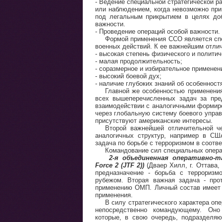
- Ведение специальной стратегической 
или наблюдением, когда невозможно при
под легальным прикрытием в целях доб
важности.
- Проведение операций особой важности.
Формой применения ССО является спе
военных действий. К ее важнейшим отли
- высокая степень физического и политич
- малая продолжительность;
- соразмерное и избирательное применен
- высокий боевой дух;
- наличие глубоких знаний об особеннос
Главной же особенностью применения
всех вышеперечисленных задач за пре
взаимодействии с аналогичными формир
через глобальную систему боевого управ
присутствуют американские интересы.
Второй важнейшей отличительной че
аналогичных структур, например в СШ
задача по борьбе с терроризмом в соотв
Командование сил специальных опера
2-я объединенная оперативно-та
Force 2 (JTF 2))
(Дваер Хилл, г. Оттава,
предназначение - борьба с терроризм
рубежом. Вторая важная задача - про
применению ОМП. Личный состав имеет 
применения.
В силу стратегического характера о
непосредственно командующему. Оно
которые, в свою очередь, подразделя