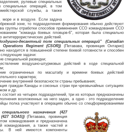
азделения, рулевые специальных
я специальных операций, в том
рмейстерской службы, а также
, море и в воздухе. Если задача
ибрежной зоне, то подразделения формирования обычно действуют
ава группы отработки способов применения ССО командования ССО
ованием "команда боевых пловцов-6", которая была специально
о антитеррористических действий.
Воздушно-десантный полк специальных операций" (Canadian
l Operations Regiment (CSOR))
(Петавава, провинция Онтарио)
нно находится в повышенной степени боевой готовности и способен
 следующие задачи:
ие специальной разведки;
ествление воздушно-штурмовых действий в ходе специальной
ии;
ение ограниченных по масштабу и времени боевых действий
ательного характера;
печение внутренней безопасности страны пребывания;
уация граждан Канады и союзных стран при чрезвычайных ситуациях
жом и др.
к состоит из четырех подразделений, три из которых предназначены
полнения возложенных на него задач, а одно - это подразделение
ойцы полка участвуют в операциях обычно со спецформированиями
специального назначения (427
 (427 SOAS))
(Петавава, провинция
нтом командования и предназначена
ий командования, а также частей и
ады. В ней имеются компоненты