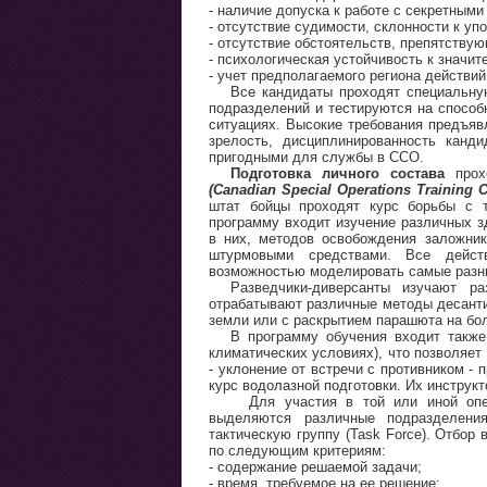
- наличие допуска к работе с секретными
- отсутствие судимости, склонности к уп
- отсутствие обстоятельств, препятству
- психологическая устойчивость к значи
- учет предполагаемого региона действи
Все кандидаты проходят специальну
подразделений и тестируются на способ
ситуациях. Высокие требования предъявл
зрелость, дисциплинированность канд
пригодными для службы в ССО.
Подготовка личного состава
про
(Canadian Special Operations Training 
штат бойцы проходят курс борьбы с т
программу входит изучение различных з
в них, методов освобождения заложник
штурмовыми средствами. Все дейст
возможностью моделировать самые разны
Разведчики-диверсанты изучают ра
отрабатывают различные методы десанти
земли или с раскрытием парашюта на бо
В программу обучения входит также
климатических условиях), что позволяе
- уклонение от встречи с противником - 
курс водолазной подготовки. Их инстру
Для участия в той или иной опер
выделяются различные подразделения
тактическую группу (Task Force). Отбо
по следующим критериям:
- содержание решаемой задачи;
- время, требуемое на ее решение;