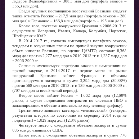
лидеров Великобритания – 308,3 млн дол (портфель заказов –
355,3 млн дол).
Среди крупных поставщиков вооружений Бразилии следует
также отметить Россию – 217,5 млн дол (портфель заказов – 280
млн дол) и Германию – 166,8 млн дол (портфель – 195 млн дол).
Кроме того, поставки вооружений Бразилии в 2006-2013 гг.
осуществили Иордания, Италия, Канада, Колумбия, Норвегия,
Швейцария и ЮАР.
В 2014-2017 гг., согласно имеющемуся портфелю заказов,
тендерам и озвученным планам по прямой закупке вооружений
объем импорта Бразилии, по оценке ЦАМТО, составит 8,368
млрд дол против 2,277 млрд дол в 2010-2013 гг. и 1,237 млрд дол
в 2006-2009 гг.
Согласно имеющемуся портфелю заказов и намерениям по
прямой закупке, в 2014-2017 гг. первое место на рынке
вооружений Бразилии займет Франция с объемом
прогнозируемого экспорта в сумме 3,295 млрд дол (39,38%)
против 568 млн дол в 2010-2013 гг. и 139 млн дол в 2006-2009 гг.
(707 млн дол за весь 8-лений период).
Второе место займет Россия – 1,062 млрд дол (12,69%
рынка, в случае подписания контрактов по системам ПВО в
запланированном объеме и поставок по озвученному графику).
Третье место занимает категория «неизвестный» (тендеры,
результаты которых по состоянию на середину 2014 года не
подведены) – 1,029 млрд дол (12,3% рынка).
Четвертое место с ожидаемым объемом экспорта в сумме
885 млн дол занимают США.
Пятое место с ожидаемым объемом экспорта в сумме 776