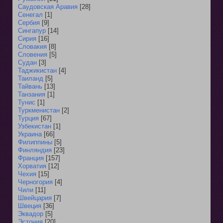
Саудовская Аравия
[28]
Сенегал
[1]
Сербия
[9]
Сингапур
[14]
Сирия
[16]
Словакия
[8]
Словения
[5]
Судан
[3]
Таджикистан
[4]
Таиланд
[5]
Тайвань
[13]
Танзания
[1]
Тунис
[1]
Туркменистан
[2]
Турция
[67]
Узбекистан
[1]
Украина
[66]
Филиппины
[5]
Финляндия
[23]
Франция
[157]
Хорватия
[12]
Чехия
[15]
Черногория
[4]
Чили
[11]
Швейцария
[7]
Швеция
[36]
Эквадор
[5]
Эстония
[20]