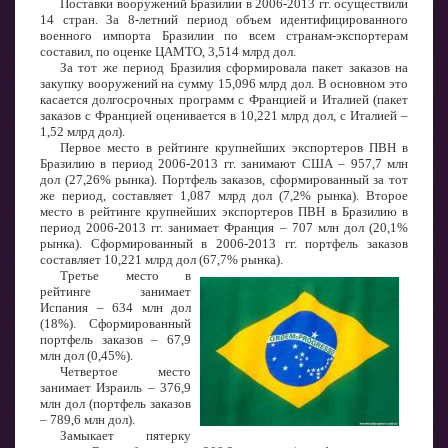
Поставки вооружений Бразилии в 2006-2013 гг. осуществили
14 стран. За 8-летний период объем идентифицированного
военного импорта Бразилии по всем странам-экспортерам
составил, по оценке ЦАМТО, 3,514 млрд дол.
За тот же период Бразилия сформировала пакет заказов на
закупку вооружений на сумму 15,096 млрд дол. В основном это
касается долгосрочных программ с Францией и Италией (пакет
заказов с Францией оценивается в 10,221 млрд дол, с Италией –
1,52 млрд дол).
Первое место в рейтинге крупнейших экспортеров ПВН в
Бразилию в период 2006-2013 гг. занимают США – 957,7 млн
дол (27,26% рынка). Портфель заказов, сформированный за тот
же период, составляет 1,087 млрд дол (7,2% рынка). Второе
место в рейтинге крупнейших экспортеров ПВН в Бразилию в
период 2006-2013 гг. занимает Франция – 707 млн дол (20,1%
рынка). Сформированный в 2006-2013 гг. портфель заказов
составляет 10,221 млрд дол (67,7% рынка).
Третье место в
рейтинге занимает
Испания – 634 млн дол
(18%). Сформированный
портфель заказов – 67,9
млн дол (0,45%).
Четвертое место
занимает Израиль – 376,9
млн дол (портфель заказов
– 789,6 млн дол).
Замыкает пятерку