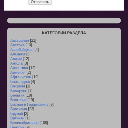
Отправить
КАТЕГОРИИ РАЗДЕЛА
Австралия
[21]
Австрия
[10]
Азербайджан
[4]
Албания
[6]
Алжир
[12]
Ангола
[3]
Аргентина
[12]
Армения
[2]
Афганистан
[19]
Бангладеш
[4]
Бахрейн
[1]
Беларусь
[7]
Бельгия
[18]
Болгария
[19]
Босния и Герцеговина
[9]
Бразилия
[23]
Бруней
[2]
Ватикан
[1]
Великобритания
[166]
Венгрия
[9]