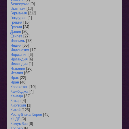
Венесуэла
[9]
Вьетнам
[13]
Германия
[212]
Гондурас
[1]
Греция
[16]
Грузия
[24]
Дания
[20]
Египет
[27]
Израиль
[78]
Индия
[65]
Индонезия
[12]
Иордания
[6]
Ирландия
[6]
Исландия
[1]
Испания
[26]
Италия
[66]
Ирак
[22]
Иран
[48]
Казахстан
[10]
Камбоджа
[4]
Канада
[32]
Катар
[4]
Киргизия
[1]
Китай
[125]
Республика Корея
[43]
КНДР
[9]
Колумбия
[8]
Косово
[6]