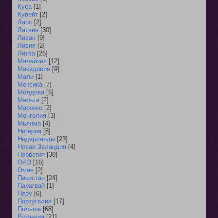
Куба
[1]
Кувейт
[2]
Лаос
[2]
Латвия
[30]
Ливан
[9]
Ливия
[2]
Литва
[26]
Малайзия
[12]
Македония
[9]
Мали
[1]
Мексика
[7]
Молдова
[5]
Мальта
[2]
Марокко
[2]
Монголия
[3]
Мьянма
[4]
Нигерия
[8]
Нидерланды
[23]
Новая Зеландия
[4]
Норвегия
[30]
ОАЭ
[16]
Оман
[2]
Пакистан
[24]
Парагвай
[1]
Перу
[6]
Португалия
[17]
Польша
[68]
Румыния
[21]