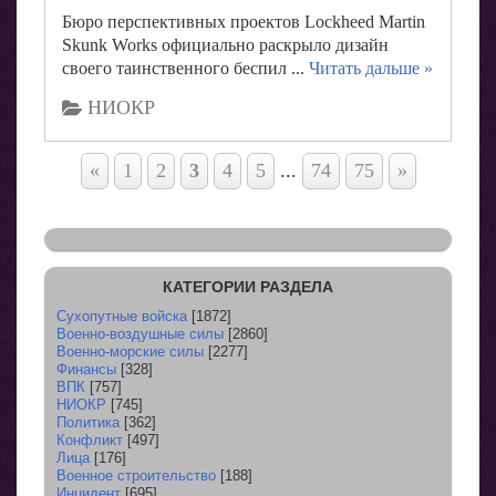
Бюро перспективных проектов Lockheed Martin
Skunk Works официально раскрыло дизайн
своего таинственного беспил
...
Читать дальше »
НИОКР
«
1
2
3
4
5
...
74
75
»
КАТЕГОРИИ РАЗДЕЛА
Сухопутные войска
[1872]
Военно-воздушные силы
[2860]
Военно-морские силы
[2277]
Финансы
[328]
ВПК
[757]
НИОКР
[745]
Политика
[362]
Конфликт
[497]
Лица
[176]
Военное строительство
[188]
Инцидент
[695]