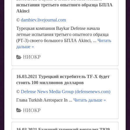
испытания третьего опытного образца БПЛА
Akinci
©
dambiev.livejournal.com
Турецкая компания Baykar Defense начала
летные испытания третьего опытного образца
(РТ-3) своего большого БПЛА Akinci,
...
Читать
дальше »
НИОКР
16.03.2021 Турецкий истребитель TF-X будет
стоить 100 миллионов долларов
©
Defense News Media Group (defensenews.com)
Глава Turkish Aerospace In
...
Читать дальше »
НИОКР
16.03.2021 Будущий турецкий вертолет T929