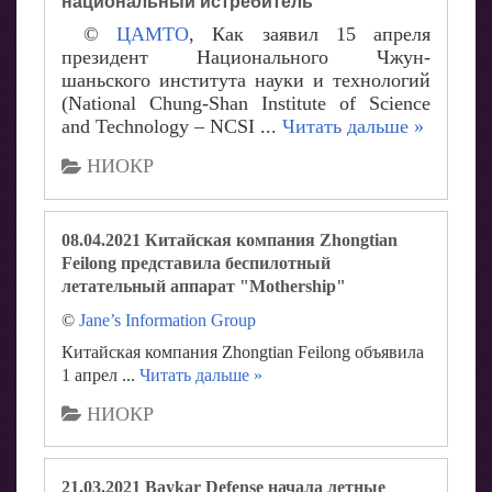
национальный истребитель
©
ЦАМТО
, Как заявил 15 апреля
президент Национального Чжун-
шаньского института науки и технологий
(National Chung-Shan Institute of Science
and Technology – NCSI
...
Читать дальше »
НИОКР
08.04.2021 Китайская компания Zhongtian
Feilong представила беспилотный
летательный аппарат "Mothership"
©
Jane’s Information Group
Китайская компания Zhongtian Feilong объявила
1 апрел
...
Читать дальше »
НИОКР
21.03.2021 Baykar Defense начала летные