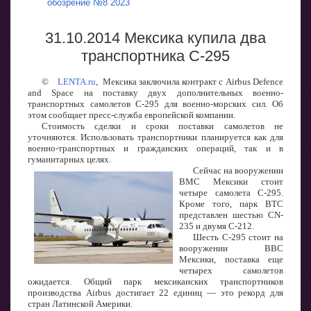
обозрение №8 2023
31.10.2014 Мексика купила два
транспортника C-295
©
LENTA.ru
,
Мексика заключила контракт с Airbus Defence
and Space на поставку двух дополнительных военно-
транспортных самолетов С-295 для военно-морских сил. Об
этом сообщает пресс-служба европейской компании.
Стоимость сделки и сроки поставки самолетов не
уточняются. Использовать транспортники планируется как для
военно-транспортных и гражданских операций, так и в
гуманитарных целях.
Сейчас на вооружении
ВМС Мексики стоит
четыре самолета C-295.
Кроме того, парк ВТС
представлен шестью CN-
235 и двумя C-212.
Шесть C-295 стоит на
вооружении ВВС
Мексики, поставка еще
четырех самолетов
ожидается. Общий парк мексиканских транспортников
производства Airbus достигает 22 единиц — это рекорд для
стран Латинской Америки.