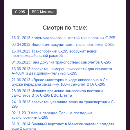
C-295
ВВС Мексики
Смотри по теме:
15.01.2013 Колумбия заказала шестой транспортник C-295
03.04.2013 Индонезия закупит семь транспортников C-295
15.04.2013 Транспортники C-295 вооружат новой
противокорабельной ракетой
04.05.2013 Гана докупит транспортных самолетов C-295
13.06.2013 Казахстан намерен приобрести два самолета
А-400М и два дополнительных C-295
21.06.2013 «Эрбас милитэри» в ходе авиасалона в Ле-
Бурже передала заказчику 100-й самолет ВТА C-295
28.08.2013 Испания временно заморозила поставки
самолетов ВТА C-295 ВВС Египта
24.10.2013 Казахстан увеличил заказ на транспортники C-
295
02.11.2013 Airbus передал Польше последние
транспортники C-295
31.01.2014 Военный вертолет в Мексике задавил солдата,
еще 2 ранены