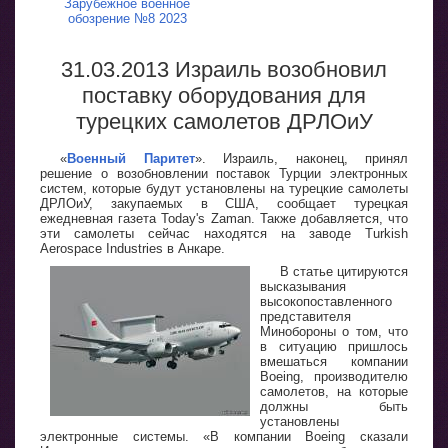
Зарубежное военное
обозрение №8 2023
31.03.2013 Израиль возобновил
поставку оборудования для
турецких самолетов ДРЛОиУ
«
Военный Паритет
». Израиль, наконец, принял
решение о возобновлении поставок Турции электронных
систем, которые будут установлены на турецкие самолеты
ДРЛОиУ, закупаемых в США, сообщает турецкая
ежедневная газета Today's Zaman. Также добавляется, что
эти самолеты сейчас находятся на заводе Turkish
Aerospace Industries в Анкаре.
В статье цитируются
высказывания
высокопоставленного
представителя
Минобороны о том, что
в ситуацию пришлось
вмешаться компании
Boeing, производителю
самолетов, на которые
должны быть
установлены
электронные системы. «В компании Boeing сказали