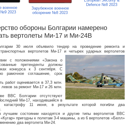
European Security &
Defence №8 2023
е военное
Зарубежное военное
 №9 2023
обозрение №8 2023
ерство обороны Болгарии намерено
ать вертолеты Ми-17 и Ми-24В
олгарии 30 июля объявило тендер на проведение ремонта и
 транспортных вертолетов Ми-17 и четырех ударных вертолетов
твии с положениями «Закона о
есованные претенденты должны
ках конкурса к 3 сентября. С
но рамочное соглашение, срок
ть работ оценивается в 37,3 млн.
. левов за ремонт Ми-17 и 26 млн.
ве ВВС Болгарии отсутствуют
Последний Ми-17, находившийся в
ел катастрофу 11 июня, в результате которой погибли два
.
 лучшем состоянии находятся и другие типы вертолетов ВВС
«Кугар» пригодны к полетам 3-4 машины, а из 6 вертолетов «Белл»
именению два вертолета Ми-24.