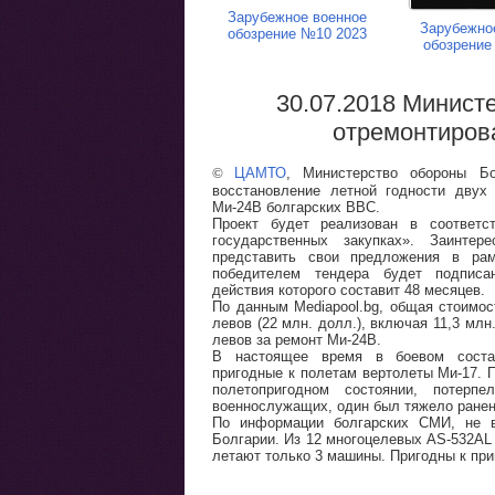
Зарубежное военное
Зарубежно
обозрение №10 2023
обозрение
30.07.2018 Минист
отремонтиров
©
ЦАМТО
, Министерство обороны Б
восстановление летной годности двух
Ми-24В болгарских ВВС.
Проект будет реализован в соответс
государственных закупках». Заинтер
представить свои предложения в рам
победителем тендера будет подписа
действия которого составит 48 месяцев.
По данным Mediapool.bg, общая стоимос
левов (22 млн. долл.), включая 11,3 млн
левов за ремонт Ми-24В.
В настоящее время в боевом соста
пригодные к полетам вертолеты Ми-17. 
полетопригодном состоянии, потерп
военнослужащих, один был тяжело ранен
По информации болгарских СМИ, не в
Болгарии. Из 12 многоцелевых AS-532AL 
летают только 3 машины. Пригодны к пр