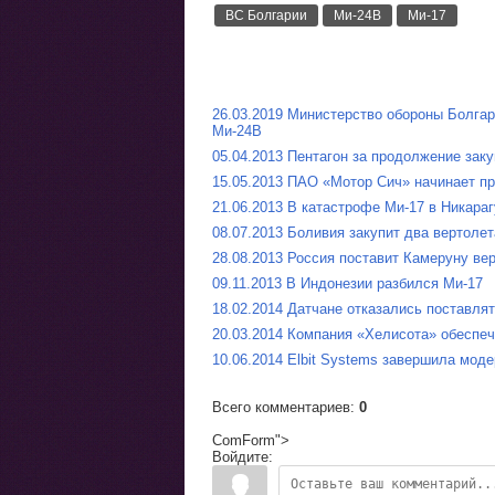
ВС Болгарии
Ми-24В
Ми-17
26.03.2019 Министерство обороны Болгар
Ми-24В
05.04.2013 Пентагон за продолжение зак
15.05.2013 ПАО «Мотор Сич» начинает п
21.06.2013 В катастрофе Ми-17 в Никара
08.07.2013 Боливия закупит два вертоле
28.08.2013 Россия поставит Камеруну ве
09.11.2013 В Индонезии разбился Ми-17
18.02.2014 Датчане отказались поставл
20.03.2014 Компания «Хелисота» обеспе
10.06.2014 Elbit Systems завершила мо
Всего комментариев
:
0
ComForm">
Войдите: