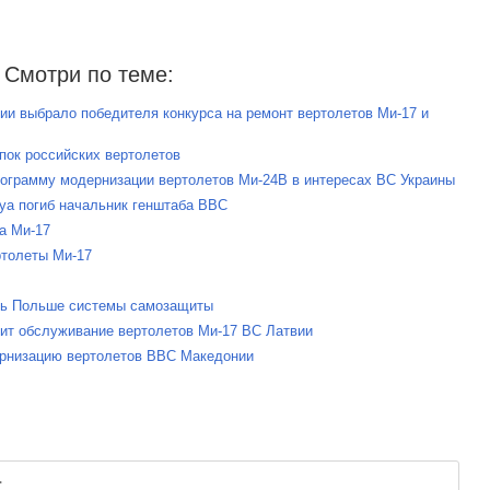
Смотри по теме:
ии выбрало победителя конкурса на ремонт вертолетов Ми-17 и
упок российских вертолетов
рограмму модернизации вертолетов Ми-24В в интересах ВС Украины
гуа погиб начальник генштаба ВВС
та Ми-17
ртолеты Ми-17
ять Польше системы самозащиты
чит обслуживание вертолетов Ми-17 ВС Латвии
дернизацию вертолетов ВВС Македонии