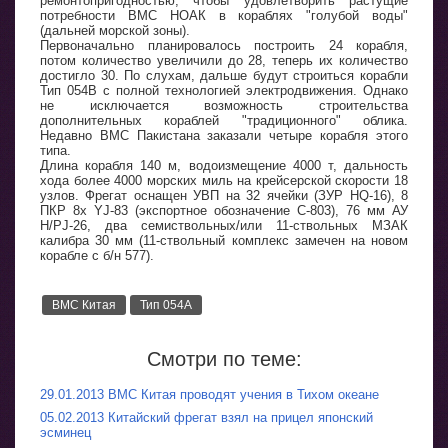
ремонтопригодностью, чтобы удовлетворить растущие
потребности ВМС НОАК в кораблях "голубой воды"
(дальней морской зоны).
Первоначально планировалось построить 24 корабля,
потом количество увеличили до 28, теперь их количество
достигло 30. По слухам, дальше будут строиться корабли
Тип 054В с полной технологией электродвижения. Однако
не исключается возможность строительства
дополнительных кораблей "традиционного" облика.
Недавно ВМС Пакистана заказали четыре корабля этого
типа.
Длина корабля 140 м, водоизмещение 4000 т, дальность
хода более 4000 морских миль на крейсерской скорости 18
узлов. Фрегат оснащен УВП на 32 ячейки (ЗУР HQ-16), 8
ПКР 8x YJ-83 (экспортное обозначение С-803), 76 мм АУ
H/PJ-26, два семиствольных/или 11-ствольных МЗАК
калибра 30 мм (11-ствольный комплекс замечен на новом
корабле с б/н 577).
ВМС Китая
Тип 054А
Смотри по теме:
29.01.2013 ВМС Китая проводят учения в Тихом океане
05.02.2013 Китайский фрегат взял на прицел японский
эсминец