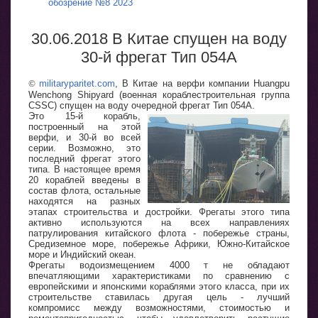
обозрение №8 2023
30.06.2018 В Китае спущен на воду
30-й фрегат Тип 054А
©
militaryparitet.com
, В Китае на верфи компании Huangpu
Wenchong Shipyard (военная кораблестроительная группа
CSSC) спущен на воду очередной фрегат Тип 054А.
Это 15-й корабль,
построенный на этой
верфи, и 30-й во всей
серии. Возможно, это
последний фрегат этого
типа. В настоящее время
20 кораблей введены в
состав флота, остальные
находятся на разных
этапах строительства и достройки. Фрегаты этого типа
активно используются на всех направлениях
патрулирования китайского флота - побережье страны,
Средиземное море, побережье Африки, Южно-Китайское
море и Индийский океан.
Фрегаты водоизмещением 4000 т не обладают
впечатляющими характеристиками по сравнению с
европейскими и японскими кораблями этого класса, при их
строительстве ставилась другая цель - лучший
компромисс между возможностями, стоимостью и