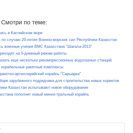
Смотри по теме:
лись в Каспийском море
а по случаю 20-летия Военно-морских сил Республики Казахстан
ись военные учения ВМС Казахстана "Шағала-2013"
ереходят на 5-дневный режим работы
казать еще несколько рекомпрессионных водолазных станций
у корабельные ракетные комплексы
 ракетно-артиллерийский корабль "Сарыарка"
ыборе зарубежного подрядчика для строительства новых корветов
лики Казахстан испытывают новое оборудование
ахстана пополнит новый минно-тральный корабль