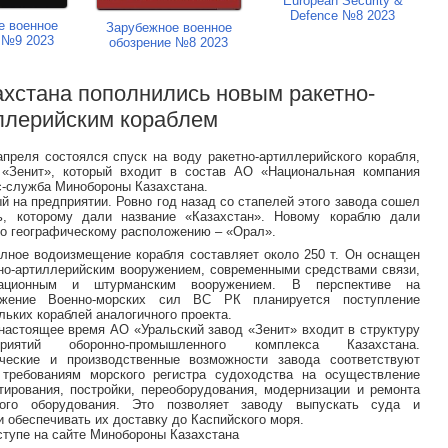
European Security &
Defence №8 2023
е военное
Зарубежное военное
 №9 2023
обозрение №8 2023
ахстана пополнились новым ракетно-
ллерийским кораблем
апреля состоялся спуск на воду ракетно-артиллерийского корабля,
 «Зенит», который входит в состав АО «Национальная компания
с-служба Минобороны Казахстана.
ый на предприятии. Ровно год назад со стапелей этого завода сошел
ль, которому дали название «Казахстан». Новому кораблю дали
 по географическому расположению – «Орал».
лное водоизмещение корабля составляет около 250 т. Он оснащен
но-артиллерийским вооружением, современными средствами связи,
гационным и штурманским вооружением. В перспективе на
ужение Военно-морских сил ВС РК планируется поступление
льких кораблей аналогичного проекта.
настоящее время АО «Уральский завод «Зенит» входит в структуру
приятий оборонно-промышленного комплекса Казахстана.
ические и производственные возможности завода соответствуют
 требованиям морского регистра судоходства на осуществление
тирования, постройки, переоборудования, модернизации и ремонта
вого оборудования. Это позволяет заводу выпускать суда и
 обеспечивать их доставку до Каспийского моря.
тупе на сайте Минобороны Казахстана