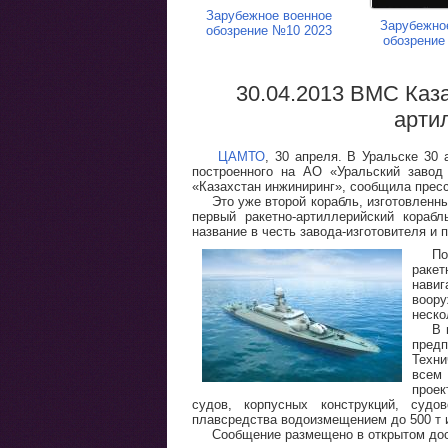
Зарубежное военное
Зарубежно
обозрение №10 2023
обозрение
30.04.2013 ВМС Каз
арти
ЦАМТО
, 30 апреля. В Уральске 30 
построенного на АО «Уральский завод
«Казахстан инжиниринг», сообщила прес
Это уже второй корабль, изготовленн
первый ракетно-артиллерийский кораб
название в честь завода-изготовителя и
По
ракет
нави
воор
неско
В 
пред
Техн
всем
проек
судов, корпусных конструкций, судо
плавсредства водоизмещением до 500 т и
Сообщение размещено в открытом дос