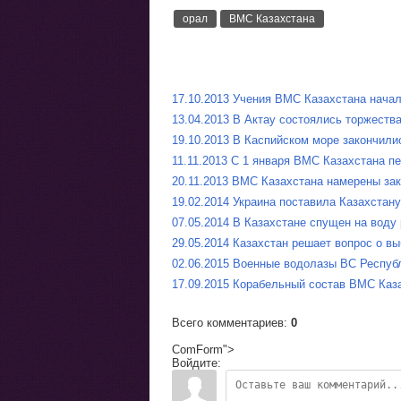
орал
ВМС Казахстана
17.10.2013 Учения ВМС Казахстана нача
13.04.2013 В Актау состоялись торжеств
19.10.2013 В Каспийском море закончил
11.11.2013 С 1 января ВМС Казахстана п
20.11.2013 ВМС Казахстана намерены за
19.02.2014 Украина поставила Казахстан
07.05.2014 В Казахстане спущен на воду
29.05.2014 Казахстан решает вопрос о в
02.06.2015 Военные водолазы ВС Респуб
17.09.2015 Корабельный состав ВМС Каз
Всего комментариев
:
0
ComForm">
Войдите: