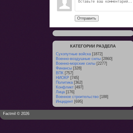
Отправить
КАТЕГОРИИ РАЗДЕЛА
Сухопутные войска
[1872]
Военно-воздушные силы
[2860]
Военно-морские силы
[2277]
Финансы
[328]
ВПК
[757]
НИОКР
[745]
Политика
[362]
Конфликт
[497]
Лица
[176]
Военное строительство
[188]
Инцидент
[695]
Factmil © 2026