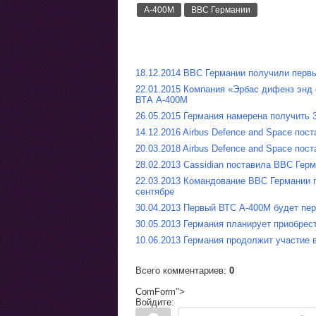
A-400M
ВВС Германии
18.12.2014 ВВС Германии получили перв
22.01.2015 Компания «Эрбас дифенз энд 
ВТА A-400M
26.05.2015 Германия намерена получить 
14.12.2016 Airbus Defence and Space по
20.03.2018 Airbus Defence and Space по
28.02.2013 Cassidian поставила ВВС Герма
22.03.2013 Командование ВВС Германии 
сентябре
30.04.2013 Первый ВТС A-400M будет пер
30.05.2013 Германия планирует приобре
10.06.2013 Германия продолжит участие
Всего комментариев
:
0
ComForm">
Войдите: