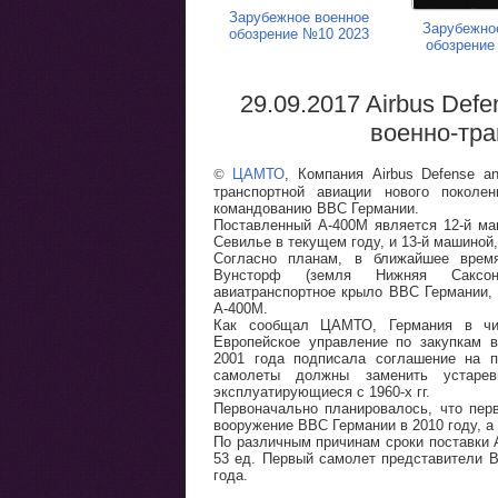
Зарубежное военное
Зарубежно
обозрение №10 2023
обозрение
29.09.2017 Airbus Def
военно-тр
©
ЦАМТО
, Компания Airbus Defense a
транспортной авиации нового покол
командованию ВВС Германии.
Поставленный A-400M является 12-й маш
Севилье в текущем году, и 13-й машиной
Согласно планам, в ближайшее вре
Вунсторф (земля Нижняя Саксон
авиатранспортное крыло ВВС Германии, 
A-400M.
Как сообщал ЦАМТО, Германия в чи
Европейское управление по закупкам 
2001 года подписала соглашение на п
самолеты должны заменить устаре
эксплуатирующиеся с 1960-х гг.
Первоначально планировалось, что пер
вооружение ВВС Германии в 2010 году, а 
По различным причинам сроки поставки 
53 ед. Первый самолет представители В
года.