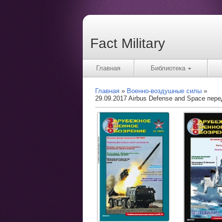
Fact Military
Главная
Библиотека
Главная
Военно-воздушные силы
29.09.2017 Airbus Defense and Space пер