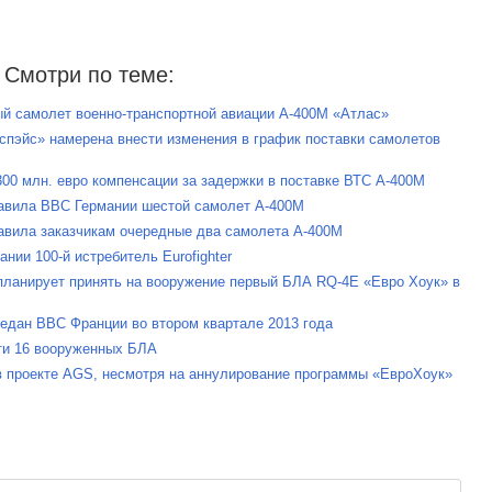
Смотри по теме:
ый самолет военно-транспортной авиации A-400M «Атлас»
спэйс» намерена внести изменения в график поставки самолетов
300 млн. евро компенсации за задержки в поставке ВТС A-400M
ставила ВВС Германии шестой самолет A-400M
ставила заказчикам очередные два самолета A-400M
нии 100-й истребитель Eurofighter
планирует принять на вооружение первый БЛА RQ-4E «Евро Хоук» в
едан ВВС Франции во втором квартале 2013 года
сти 16 вооруженных БЛА
 в проекте AGS, несмотря на аннулирование программы «ЕвроХоук»