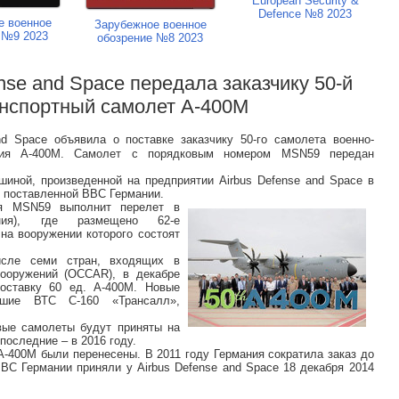
European Security &
Defence №8 2023
е военное
Зарубежное военное
 №9 2023
обозрение №8 2023
ense and Space передала заказчику 50-й
анспортный самолет A-400M
nd Space объявила о поставке заказчику 50-го самолета военно-
ения A-400M. Самолет с порядковым номером MSN59 передан
иной, произведенной на предприятии Airbus Defense and Space в
, поставленной ВВС Германии.
мя MSN59 выполнит перелет в
ия), где размещено 62-е
на вооружении которого состоят
сле семи стран, входящих в
вооружений (OCCAR), в декабре
оставку 60 ед. A-400M. Новые
вшие ВТС C-160 «Трансалл»,
вые самолеты будут приняты на
последние – в 2016 году.
A-400M были перенесены. В 2011 году Германия сократила заказ до
ВС Германии приняли у Airbus Defense and Space 18 декабря 2014