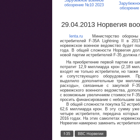
Зарубежное военное
Зарубежно
обозрение №10 2023
обозрение
29.04.2013 Норвегия воо
lenta.ru
Министерство обороны Но
истребителей F-35A Lightning II в 20
норвежское военное ведомство будет по
года. В общей сложности Норвегия дол
новой партии истребителей F-35 должна 
На приобретение первой партии из ш
потратит 12,9 миллиарда крон (2,18 ми
входят не только истребители, но также
и сопутствующего оборудования. Пр
выделило дополнительные три миллиа
расходы», связанные с закупкой F-3
норвежского военного ведомства, допол
с возможным увеличнием стоимости F-35
просить финансирование с небольшим за
В общей сложности покупка 52 истреб
62,6 миллиарда крон. В эту сумму уже
четыре истребителя, передача которых
2016 годах. На этих самолетах норвежс
Норвегии намерено заменить истребителям
f-35
ВВС Норвегии