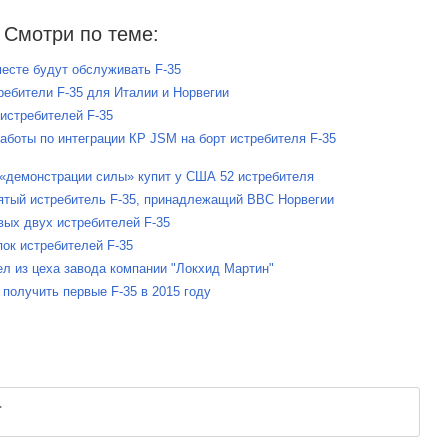
Смотри по теме:
месте будут обслуживать F-35
ребители F-35 для Италии и Норвегии
 истребителей F-35
аботы по интеграции КР JSM на борт истребителя F-35
 «демонстрации силы» купит у США 52 истребителя
пятый истребитель F-35, принадлежащий ВВС Норвегии
вых двух истребителей F-35
пок истребителей F-35
ел из цеха завода компании "Локхид Мартин"
 получить первые F-35 в 2015 году