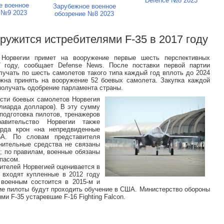
Defence №8 2023
е военное
Зарубежное военное
 №9 2023
обозрение №8 2023
ружится истребителями F-35 в 2017 году
рвегии примет на вооружение первые шесть перспективных
17 году, сообщает Defense News. После поставки первой партии
лучать по шесть самолетов такого типа каждый год вплоть до 2024
жна принять на вооружение 52 боевых самолета. Закупка каждой
получать одобрение парламента страны.
ести боевых самолетов Норвегия
ллиарда долларов). В эту сумму
 подготовка пилотов, тренажеров
авительство Норвегии также
рда крон «на непредвиденные
5A. По словам представителя
нительные средства не связаны
; по правилам, военные обязаны
пасом.
ителей Норвегией оценивается в
 входят купленные в 2012 году
 военным состоится в 2015-м и
кие пилоты будут проходить обучение в США. Министерство обороны
и F-35 устаревшие F-16 Fighting Falcon.