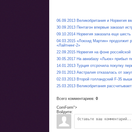
06.09.2013 Великобритания и Норвегия в
30.09.2013 Пентагон впервые заказал ист
09.10.2014 Норвегия заказала еще шесть
04.03.2015 «Локхид Мартин» продолжит р
«Лайтнинг-2»
22.09.2015 Норвегия на фоне российской
30.05.2017 На авиабазу «Льюк» прибыл 
14.01.2013 Турция отсрочила покупку пер
29.01.2013 Австралия отказалась от заку
02.03.2013 Второй голландский F-35 выш
25.03.2013 Великобритания рассчитывает
Всего комментариев
:
0
ComForm">
Войдите: