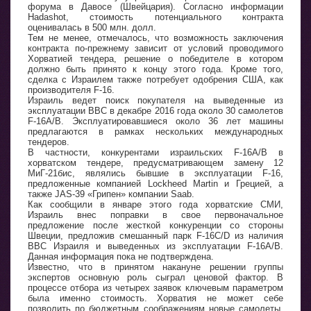
форума в Давосе (Швейцария). Согласно информации
Hadashot, стоимость потенциального контракта
оценивалась в 500 млн. долл.
Тем не менее, отмечалось, что возможность заключения
контракта по-прежнему зависит от условий проводимого
Хорватией тендера, решение о победителе в котором
должно быть принято к концу этого года. Кроме того,
сделка с Израилем также потребует одобрения США, как
производителя F-16.
Израиль ведет поиск покупателя на выведенные из
эксплуатации ВВС в декабре 2016 года около 30 самолетов
F-16A/B. Эксплуатировавшиеся около 36 лет машины
предлагаются в рамках нескольких международных
тендеров.
В частности, конкурентами израильских F-16A/B в
хорватском тендере, предусматривающем замену 12
МиГ-21бис, являлись бывшие в эксплуатации F-16,
предложенные компанией Lockheed Martin и Грецией, а
также JAS-39 «Грипен» компании Saab.
Как сообщили в январе этого года хорватские СМИ,
Израиль внес поправки в свое первоначальное
предложение после жесткой конкуренции со стороны
Швеции, предложив смешанный парк F-16C/D из наличия
ВВС Израиля и выведенных из эксплуатации F-16A/B.
Данная информация пока не подтверждена.
Известно, что в принятом накануне решении группы
экспертов основную роль сыграл ценовой фактор. В
процессе отбора из четырех заявок ключевым параметром
была именно стоимость. Хорватия не может себе
позволить по бюджетным соображениям новые самолеты,