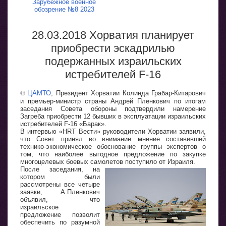
Зарубежное военное
обозрение №8 2023
28.03.2018 Хорватия планирует
приобрести эскадрилью
подержанных израильских
истребителей F-16
©
ЦАМТО
, Президент Хорватии Колинда Грабар-Китарович
и премьер-министр страны Андрей Пленкович по итогам
заседания Совета обороны подтвердили намерение
Загреба приобрести 12 бывших в эксплуатации израильских
истребителей F-16 «Барак».
В интервью «HRT Вести» руководители Хорватии заявили,
что Совет принял во внимание мнение составившей
технико-экономическое обоснование группы экспертов о
том, что наиболее выгодное предложение по закупке
многоцелевых боевых самолетов поступило от Израиля.
После заседания, на
котором были
рассмотрены все четыре
заявки, А.Пленкович
объявил, что
израильское
предложение позволит
обеспечить по разумной