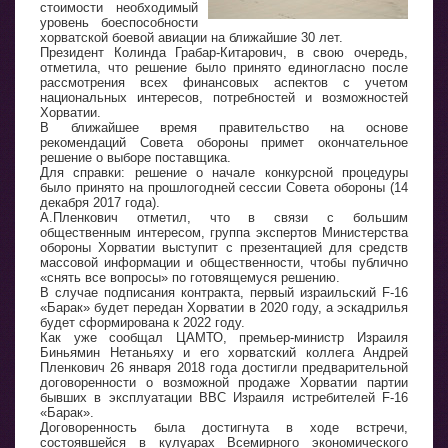
стоимости необходимый
уровень боеспособности
хорватской боевой авиации на ближайшие 30 лет.
Президент Колинда Грабар-Китарович, в свою очередь,
отметила, что решение было принято единогласно после
рассмотрения всех финансовых аспектов с учетом
национальных интересов, потребностей и возможностей
Хорватии.
В ближайшее время правительство на основе
рекомендаций Совета обороны примет окончательное
решение о выборе поставщика.
Для справки: решение о начале конкурсной процедуры
было принято на прошлогодней сессии Совета обороны (14
декабря 2017 года).
А.Пленкович отметил, что в связи с большим
общественным интересом, группа экспертов Министерства
обороны Хорватии выступит с презентацией для средств
массовой информации и общественности, чтобы публично
«снять все вопросы» по готовящемуся решению.
В случае подписания контракта, первый израильский F-16
«Барак» будет передан Хорватии в 2020 году, а эскадрилья
будет сформирована к 2022 году.
Как уже сообщал ЦАМТО, премьер-министр Израиля
Биньямин Нетаньяху и его хорватский коллега Андрей
Пленкович 26 января 2018 года достигли предварительной
договоренности о возможной продаже Хорватии партии
бывших в эксплуатации ВВС Израиля истребителей F-16
«Барак».
Договоренность была достигнута в ходе встречи,
состоявшейся в кулуарах Всемирного экономического