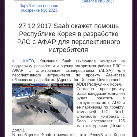
Defence №8 2023
Зарубежное военное
обозрение №8 2023
27.12.2017 Saab окажет помощь
Республике Корея в разработке
РЛС с АФАР для перспективного
истребителя
©
ЦАМТО
, Компания Saab заключила контракт на
поддержку разработки и оценку алгоритмов работы РЛС с
АФАР с электронным сканированием (AESA) для
перспективного истребителя по проекту Агентства
оборонных разработок (Agency for Defence Development –
ADD) Республики Корея.
Согласно пресс-релизу
Saab, шведская компания
будет работать в
сотрудничестве с ADD и
ее партнером по проекту,
компанией LIG Nex1.
Стоимость контракта с
Saab составляет 125
млн. швед. крон. (15 млн.
долл.).
В сообщении Saab отмечается, что Республика Корея