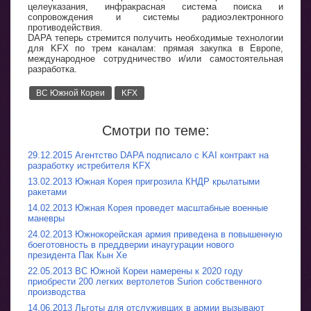
целеуказания, инфракрасная система поиска и
сопровождения и системы радиоэлектронного
противодействия.
DAPA теперь стремится получить необходимые технологии
для KFX по трем каналам: прямая закупка в Европе,
международное сотрудничество и/или самостоятельная
разработка.
ВС Южной Кореи
KFX
Смотри по теме:
29.12.2015 Агентство DAPA подписало с KAI контракт на
разработку истребителя KFX
13.02.2013 Южная Корея пригрозила КНДР крылатыми
ракетами
14.02.2013 Южная Корея проведет масштабные военные
маневры
24.02.2013 Южнокорейская армия приведена в повышенную
боеготовность в преддверии инаугурации нового
президента Пак Кын Хе
22.05.2013 ВС Южной Кореи намерены к 2020 году
приобрести 200 легких вертолетов Surion собственного
производства
14.06.2013 Льготы для отслуживших в армии вызывают