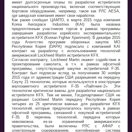
имеет долгосрочные планы по разработке истребителя
национального производства, включая соответствующее
бортовое оборудование, например, такое как РЛС AESA,
где шведская компания имеет свои наработки.
Как ранее сообщал ЦАМТО, в марте 2015 года компания
Korea Aerospace Industries (KAI) была названа
предпочтенным участником торгов в рамках программы
завершения разработки корейского экспериментального
истребителя KFX (Korean Fighter Xperiment). В декабре 2015
года Агентство программ оборонных закупок МО
Республики Корея (DAPA) подписало с компанией KAI
контракт на разработку с использованием технологий
американской Lockheed Martin истребителя KFX.
Согласно контракту, Lockheed Martin окажет содействие в
проектировании самолета, в т.ч. в рамках офсетной
программы, сопутствующей закупке истребителей F-35.
Контракт был подписан вслед за получением 30 ноября
2015 года от администрации США разрешения на передачу
Сеулу 21 технологии, которые используются в конструкции
малозаметного истребителя F-35 «Лайтнинг-2». Эти
технологии критически важны для разработки национально
истребителя KFX. Тем не менее, Госдепартамент США не
разрешил Lockheed Martin передачу Республике Корея
четырех из 25 критически важных для разработки KFX
технологий, которые предполагалось получить в рамках
офсетной программы, связанной с покупкой истребителей
F-35. В перечень технологий, передача которых
невозможна из-за ограничений американского
правительства, были включены РЛС с АФАР с
электронным сканированием, контейнерная система