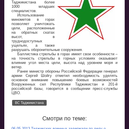
Таджикистана более
1000 младших
специалистов.
Использование
минометов в горах
позволяет уничтожать
цели, расположенные
на обратных скатах
высот, в
труднодоступных
ущельях, а также
разрушать оборонительные сооружения.
Баллистика стрельбы в горах имеет свои особенности –
на точность стрельбы в горных условиях оказывают
влияние угол места цели, высота над уровнем моря и
ветер.
Ранее министр обороны Российской Федерации генерал
армии Сергей Шойгу отметил необходимость уделять
основное внимание повышению боевых возможностей
Вооруженных сил Республики Таджикистан и 201-й
российской базы, говорится в сообщении пресс-службы
ЦВО.
ВС Таджикистана
Смотри по теме:
06.05.2013 Таджикских военных задержали по делу о