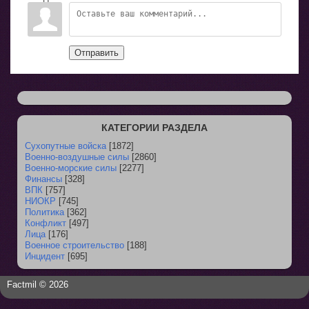
Отправить
КАТЕГОРИИ РАЗДЕЛА
Сухопутные войска
[1872]
Военно-воздушные силы
[2860]
Военно-морские силы
[2277]
Финансы
[328]
ВПК
[757]
НИОКР
[745]
Политика
[362]
Конфликт
[497]
Лица
[176]
Военное строительство
[188]
Инцидент
[695]
Factmil © 2026