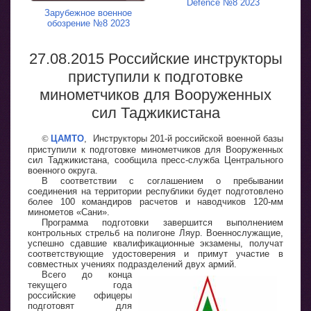
Defence №8 2023
Зарубежное военное
обозрение №8 2023
27.08.2015 Российские инструкторы
приступили к подготовке
минометчиков для Вооруженных
сил Таджикистана
©
ЦАМТО
, Инструкторы 201-й российской военной базы
приступили к подготовке минометчиков для Вооруженных
сил Таджикистана, сообщила пресс-служба Центрального
военного округа.
В соответствии с соглашением о пребывании
соединения на территории республики будет подготовлено
более 100 командиров расчетов и наводчиков 120-мм
минометов «Сани».
Программа подготовки завершится выполнением
контрольных стрельб на полигоне Ляур. Военнослужащие,
успешно сдавшие квалификационные экзамены, получат
соответствующие удостоверения и примут участие в
совместных учениях подразделений двух армий.
Всего до конца
текущего года
российские офицеры
подготовят для