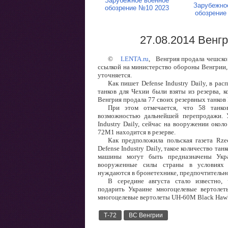
Зарубежное военное
Зарубежно
обозрение №10 2023
обозрение
27.08.2014 Венг
©
LENTA.ru
,
Венгрия продала чешской 
ссылкой на министерство обороны Венгрии, 
уточняется.
Как пишет Defense Industry Daily, в р
танков для Чехии были взяты из резерва,
Венгрия продала 77 своих резервных танков 
При этом отмечается, что 58 танк
возможностью дальнейшей перепродажи. 
Industry Daily, сейчас на вооружении окол
72M1 находится в резерве.
Как предположила польская газета Rzec
Defense Industry Daily, такое количество тан
машины могут быть предназначены Укра
вооруженные силы страны в условиях 
нуждаются в бронетехнике, предпочтительно
В середине августа стало известно
подарить Украине многоцелевые вертоле
многоцелевые вертолеты UH-60M Black Haw
Т-72
ВС Венгрии