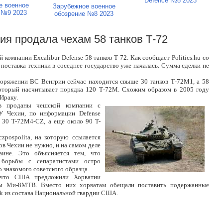
Defence №8 2023
е военное
Зарубежное военное
 №9 2023
обозрение №8 2023
рия продала чехам 58 танков Т-72
компании Excalibur Defense 58 танков Т-72. Как сообщает Politics.hu со
поставка техники в соседнее государство уже началась. Сумма сделки не
аспоряжении ВС Венгрии сейчас находится свыше 30 танков Т-72М1, а 58
 который насчитывает порядка 120 Т-72М. Схожим образом в 2005 году
Ираку.
ов проданы чешской компании с
У Чехии, по информации Defense
о 30 T-72M4-CZ, а еще около 90 T-
zpospolita, на которую ссылается
ков Чехии не нужно, и на самом деле
ине. Это объясняется тем, что
борьбы с сепаратистами остро
 знакомого советского образца.
, что США предложили Хорватии
ты Ми-8МТВ. Вместо них хорватам обещали поставить подержанные
k из состава Национальной гвардии США.