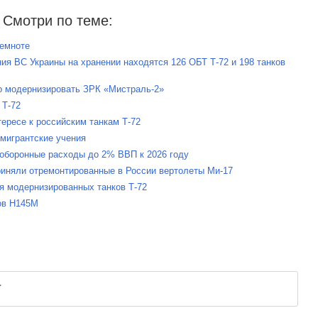
Смотри по теме:
темноте
ния ВС Украины на хранении находятся 126 ОБТ Т-72 и 198 танков
о модернизировать ЗРК «Мистраль-2»
 Т-72
тересе к российским танкам Т-72
имигрантские учения
 оборонные расходы до 2% ВВП к 2026 году
риняли отремонтированные в России вертолеты Ми-17
ия модернизированных танков Т-72
тов Н145М