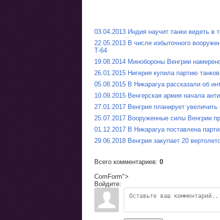
03.04.2013 Индия научит танки видеть в 
22.05.2013 В числе избыточного вооруже
Т-64
19.08.2014 Минобороны Венгрии намерен
26.01.2015 Нигерия купила партию танков
05.08.2015 В Никарагуа рассказали об ин
10.09.2015 Венгерская армия начала ант
27.01.2017 Венгрия планирует увеличить
25.07.2017 Вооруженные силы Венгрии п
01.12.2017 В Никарагуа поставлена парт
29.06.2018 Венгрия закупает 20 вертоле
Всего комментариев
:
0
ComForm">
Войдите: