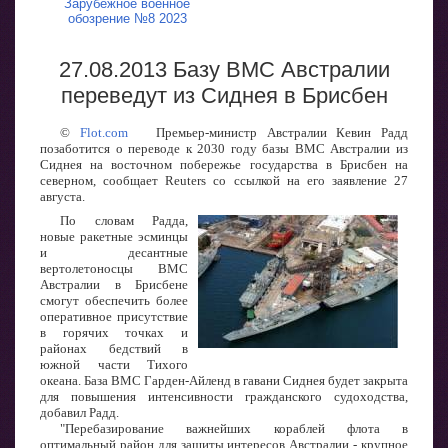
Зарубежное военное
обозрение №8 2023
27.08.2013 Базу ВМС Австралии
переведут из Сиднея в Брисбен
©
Flot.com
Премьер-министр Австралии Кевин Радд
позаботится о переводе к 2030 году базы ВМС Австралии из
Сиднея на восточном побережье государства в Брисбен на
северном, сообщает Reuters со ссылкой на его заявление 27
августа.
По словам Радда,
новые ракетные эсминцы
и десантные
вертолетоносцы ВМС
Австралии в Брисбене
смогут обеспечить более
оперативное присутствие
в горячих точках и
районах бедствий в
южной части Тихого
океана. База ВМС Гарден-Айленд в гавани Сиднея будет закрыта
для повышения интенсивности гражданского судоходства,
добавил Радд.
"Перебазирование важнейших кораблей флота в
оптимальный район для защиты интересов Австралии - крупное