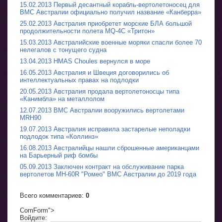
15.02.2013 Первый десантный корабль-вертолетоносец для
ВМС Австралии официально получил название «Канберра»
25.02.2013 Австралия приобретет морские БЛА большой
продолжительности полета MQ-4С «Тритон»
15.03.2013 Австралийские военные моряки спасли более 70
нелегалов с тонущего судна
13.04.2013 HMAS Choules вернулся в море
16.05.2013 Австралия и Швеция договорились об
интеллектуальных правах на подлодки
20.05.2013 Австралия продала вертолетоносцы типа
«Канимбла» на металлолом
12.07.2013 ВМС Австралии вооружились вертолетами
MRH90
19.07.2013 Австралия исправила застарелые неполадки
подлодок типа «Коллинз»
16.08.2013 Австралийцы нашли сброшенные американцами
на Барьерный риф бомбы
05.09.2013 Заключен контракт на обслуживание парка
вертолетов MH-60R "Ромео" ВМС Австралии до 2019 года
Всего комментариев
:
0
ComForm">
Войдите: