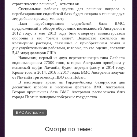
стратегическое решение", - отметил он.
Специальная рабочая группа для решения вопроса о
перебазировании сиднейской базы будет создана в течение двух
лет, добавил премьер-министр.
План перебазирования сиднейской базы ВМС,
предложенный в обзоре оборонных возможностей Австралии в
2012 году, в мае 2013 года был отвергнут министерством
обороны в его "белой книге". Ведомство сослалось на
чрезмерные расходы, связанные с приобретением земли и
дноуглубительными работами, которые, по его оценке, составят
5,43 млрд долларов США.
Напомним, первый из двух вертолетоносцев типа Canberra
водоизмещением 27500 тонн, которые Австралия приобрела у
испанской верфи Navantia, будет передан флоту в 2014 году.
Кроме того, в 2014, 2016 и 2017 годах ВМС Австралии получат
от Navantia три эсминца ПВО типа Hobart.
В настоящее время на Гарден-Айленд базируются два
десантных корабля и несколько фрегатов ВМС Австралии.
Вторая крупнейшая база ВМС Австралии расположена близ
города Перт на западном побережье государства.
ВМС Австралии
Смотри по теме: