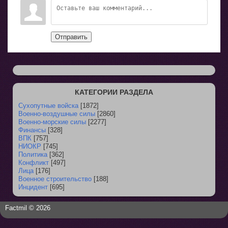
Отправить
КАТЕГОРИИ РАЗДЕЛА
Сухопутные войска
[1872]
Военно-воздушные силы
[2860]
Военно-морские силы
[2277]
Финансы
[328]
ВПК
[757]
НИОКР
[745]
Политика
[362]
Конфликт
[497]
Лица
[176]
Военное строительство
[188]
Инцидент
[695]
Factmil © 2026