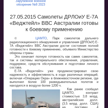
Зарубежное военное
обозрение №8 2023
27.05.2015 Самолеты ДРЛОиУ E-7A
«Веджтейл» ВВС Австралии готовы
к боевому применению
©
ЦАМТО
, Парк самолетов дальнего
радиолокационного обнаружения и управления (ДРЛОиУ) E-
7A «Веджтейл» ВВС Австралии достиг состояния полной
готовности к боевому применению, объявило Министерство
обороны страны.
Это означает полную готовность как самих самолетов,
так и системы материального обеспечения, управления,
поддержки, средств обслуживания и подготовки личного
состава.
E-7A «Веджтейл» уже продемонстрировал свою
надежность и эффективность в ходе различных операций,
включая «Операцию Окра» в ближневосточном регионе, где
выполнил более 100 разведывательных полетов и
находился в воздухе более 1200 ч.
Как ранее сообщал
ЦАМТО, контракт
стоимостью 3,8 млрд.
австралийских долл.
(3,5 млрд. долл. США)
на поставку 4