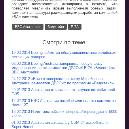
обладает возможностью дозаправки в воздухе, что
позволяет увеличить время выполнения боевых задач.
Комплект аппаратуры радиоразведки разработан компанией
«БАе системз».
ВВС Австралии
Веджтейл
E-7A
Смотри по теме:
19.03.2014 Boeing займется обслуживанием австралийских
летающих радаров
02.03.2018 Boeing Australia завершила первую фазу
модернизации парка самолетов ДРЛОиУ E-7A «Веджтэйл»
ВВС Австралии
24.12.2012 «Боинг» завершил поставку Минобороны
Австралии самолетов ДРЛОиУ по программе «Веджтейл»
29.01.2013 Австралия отказалась от закупок истребителей
F-35
12.02.2013 ВВС Австралии возобновили полеты самолетов
Hawk 127
18.02.2013 Налет австрийских «Еврофайтеров» достиг 5000
часов
01.03.2013 Австралия заказала у США 24 истребителя
Super Hornet