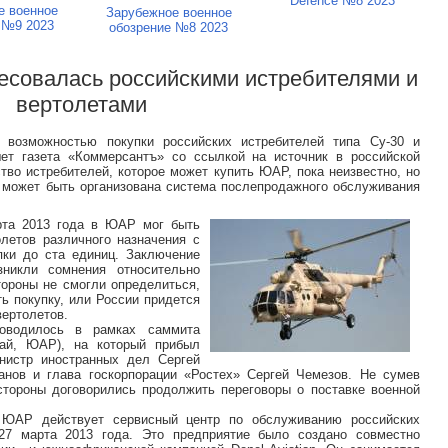
Defence №8 2023
е военное
Зарубежное военное
 №9 2023
обозрение №8 2023
есовалась российскими истребителями и
вертолетами
зможностью покупки российских истребителей типа Су-30 и
шет газета «Коммерсантъ» со ссылкой на источник в российской
тво истребителей, которое может купить ЮАР, пока неизвестно, но
 может быть организована система послепродажного обслуживания
рта 2013 года в ЮАР мог быть
олетов различного назначения с
пки до ста единиц. Заключение
зникли сомнения относительно
тороны не смогли определиться,
 покупку, или России придется
вертолетов.
оводилось в рамках саммита
тай, ЮАР), на который прибыл
нистр иностранных дел Сергей
анов и глава госкорпорации «Ростех» Сергей Чемезов. Не сумев
стороны договорились продолжить переговоры о поставке военной
 ЮАР действует сервисный центр по обслуживанию российских
 27 марта 2013 года. Это предприятие было создано совместно