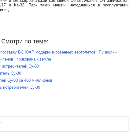
ии» и южноафриканской компанией Denel Aviation. Он занимается
8/17 и Ка-32. Парк таких машин, находящихся в эксплуатации
иниц.
Смотри по теме:
а поставку ВС ЮАР модернизированных вертолетов «Руиволк»
ипенов» прикована к земле
у истребителей Су-30
итель Су-30
елей Су-30 за 480 миллионов
ь истребителей Су-30