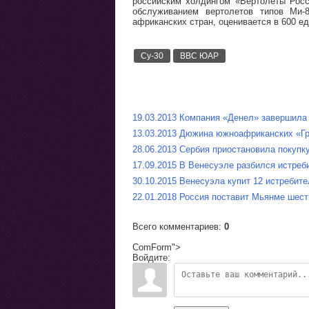
российским холдингом «Вертолеты Росс
обслуживанием вертолетов типов Ми-
африканских стран, оценивается в 600 ед
Су-30
ВВС ЮАР
19.03.2013 Компания «Денел» завершил
13.03.2013 Дюжина южноафриканских «Гр
28.06.2013 Сербия приостановила покупк
17.09.2015 В Венесуэле разбился истреб
30.10.2015 Венесуэла купит 12 истребит
22.01.2018 Россия поставит Мьянме шест
Всего комментариев
:
0
ComForm">
Войдите: