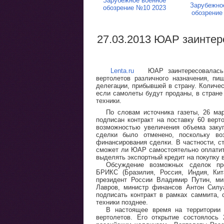
Зарубежное военное
Зарубежно
обозрение №10 2023
обозрение
27.03.2013 ЮАР заинтер
Lenta.ru
ЮАР заинтересовалась во
вертолетов различного назначения, пи
делегации, прибывшей в страну. Количес
если самолеты будут проданы, в стране
техники.
По словам источника газеты, 26 ма
подписан контракт на поставку 60 верт
возможностью увеличения объема заку
сделки было отменено, поскольку во
финансирования сделки. В частности, с
сможет ли ЮАР самостоятельно оплатить
выделять экспортный кредит на покупку 
Обсуждение возможных сделок пр
БРИКС (Бразилия, Россия, Индия, Ки
президент России Владимир Путин, ми
Лавров, министр финансов Антон Силу
подписать контракт в рамках саммита, 
техники позднее.
В настоящее время на территории
вертолетов. Его открытие состоялось