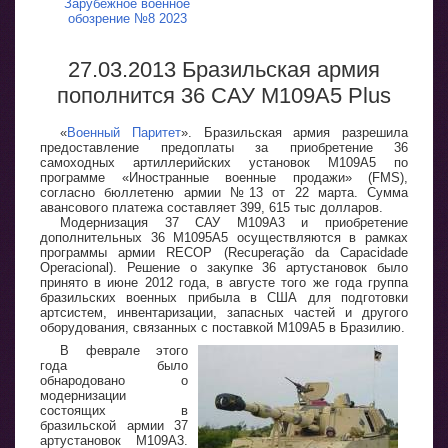
Зарубежное военное
обозрение №8 2023
27.03.2013 Бразильская армия
пополнится 36 САУ М109А5 Plus
«
Военный Паритет
». Бразильская армия разрешила
предоставление предоплаты за приобретение 36
самоходных артиллерийских установок М109А5 по
программе «Иностранные военные продажи» (FMS),
согласно бюллетеню армии №13 от 22 марта. Сумма
авансового платежа составляет 399, 615 тыс долларов.
Модернизация 37 САУ М109А3 и приобретение
дополнительных 36 М1095А5 осуществляются в рамках
программы армии RECOP (Recuperação da Capacidade
Operacional). Решение о закупке 36 артустановок было
принято в июне 2012 года, в августе того же года группа
бразильских военных прибыла в США для подготовки
артсистем, инвентаризации, запасных частей и другого
оборудования, связанных с поставкой М109А5 в Бразилию.
В феврале этого
года было
обнародовано о
модернизации
состоящих в
бразильской армии 37
артустановок М109А3.