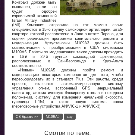
Контракт должен быть
выполнен, если он
будет одобрен
израильской компанией
Israel Military Industries
(IMI). Компания отправила на тот момент своих
специалистов в 15-ю группу самоходной артиллерии, штаб-
квартира которой расположена в Лапа в штате Парана, для
оценки реализации программы капитального ремонта и
модернизации. Артустановки М109А3 должны быть
совместимыми с приобретаемыми в США системами
М109А5. Работы по модернизации также должны проходить
в 16-й и 29-й группах самоходной артиллерии,
расположенных в Сан-Леопольдо и Круз-Альта
соответственно.
«Новые» М109А5 должны пройти ремонт и
модернизацию некоторых компонентов для того, чтобы
переоборудовать их в стандарт Plus. Эти работы, среди
прочего, включают автоматизированную систему
управления огнем, встроенный GPS, инерциальный
навигатор, автоматическую блокировку ствола в походном
положении, систему для измерения начальной скорости,
гусеницы Т-154, а также новую системы связи
(переговорные устройства AN/VIC-1 и AN/VIC-3).
СВ Бразилии
М109А5
сау
Смотри по теме: