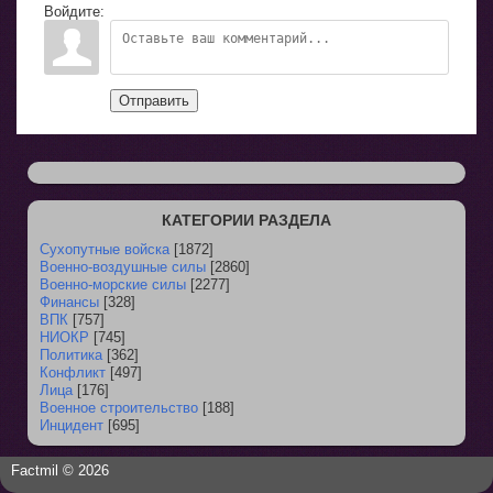
Войдите:
Отправить
КАТЕГОРИИ РАЗДЕЛА
Сухопутные войска
[1872]
Военно-воздушные силы
[2860]
Военно-морские силы
[2277]
Финансы
[328]
ВПК
[757]
НИОКР
[745]
Политика
[362]
Конфликт
[497]
Лица
[176]
Военное строительство
[188]
Инцидент
[695]
Factmil © 2026