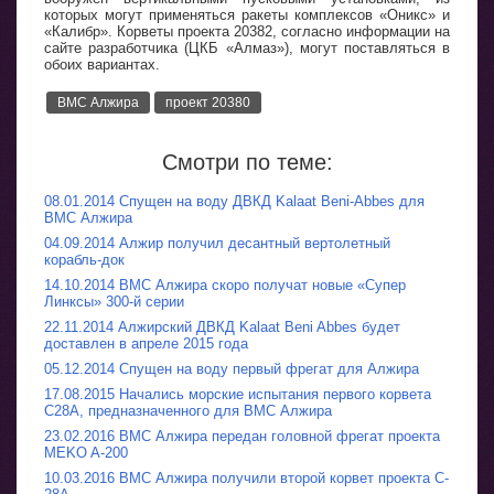
которых могут применяться ракеты комплексов «Оникс» и
«Калибр». Корветы проекта 20382, согласно информации на
сайте разработчика (ЦКБ «Алмаз»), могут поставляться в
обоих вариантах.
ВМС Алжира
проект 20380
Смотри по теме:
08.01.2014 Спущен на воду ДВКД Kalaat Beni-Abbes для
ВМС Алжира
04.09.2014 Алжир получил десантный вертолетный
корабль-док
14.10.2014 ВМС Алжира скоро получат новые «Супер
Линксы» 300-й серии
22.11.2014 Алжирский ДВКД Kalaat Beni Abbes будет
доставлен в апреле 2015 года
05.12.2014 Спущен на воду первый фрегат для Алжира
17.08.2015 Начались морские испытания первого корвета
C28A, предназначенного для ВМС Алжира
23.02.2016 ВМС Алжира передан головной фрегат проекта
MEKO A-200
10.03.2016 ВМС Алжира получили второй корвет проекта C-