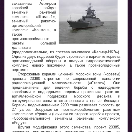
заказанных Алжиром
кораблей войдут
зенитный ракетный
комплекс «Штиль-1»,
зенитный ракетно-
артиллерийский
комплекс «Каштан», а
также
противокорабельные
ракеты большой
дальности
(предположительно, из состава комплекса «Калибр-НКЭ»).
Одна из двух подсерий будет строиться в варианте корвета
противолодочной обороны и получит гидроакустический
комплекс нового поколения, а также противолодочный
вертолет.
Сторожевые корабли ближней морской зоны (корветы)
проекта 20380 строятся по современной технологии
радиолокационной малозаметности («Стелс»). Они
предназначены для ведения борьбы с надводными
кораблями и подводными лодками противника, ракетно-
артиллерийской поддержки морского десанта и
патрулирования зоны ответственности с целью блокады.
Корабль водоизмещением 2200 тонн развивает скорость до
27 узлов. Вооружается противокорабельным ракетным
комплексом «Уран» и (начиная со второго корабля проекта,
«Сообразительного») зенитным ракетным комплексом
«Редут».
Другая модификация этого семейства, проект 20385,
вооружен вертикальными пусковыми установками, из