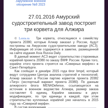
Зарубежное военное
обозрение №8 2023
27.01.2016 Амурский
судостроительный завод построит
три корвета для Алжира
©
Lenta.ru
Три корвета, относящиеся к семейству
проекта 20380, которые Алжир заказал у России, будут
построены на Амурском судостроительном заводе (АСЗ).
Информация об этом содержится в заметке, размещенной
на сайте издания Asia Russia Daily.
В данный момент АСЗ ведет строительство сторожевых
кораблей проекта 20380 по заказу ВМФ России. Кроме того,
корабли этого проекта строятся на «Северных верфях» в
Санкт-Петербурге.
Как сообщал в декабре 2015 года блог bmpd, который
ведут сотрудники Центра анализа стратегий и технологий,
Алжир заказал в России партию корветов проекта 20382
«Тигр» (экспортный вариант проекта 20380). По данным
алжирского блога MENADefense, ссылающегося на
источник в военном ведомстве Алжира, размер заказа
составляет 6 единиц. Корабли заказаны в двух
модификациях, по три единицы в каждой, при этом
строительство купленных кораблей уже началось в 2015
году на «Северной верфи».
В состав вооружения