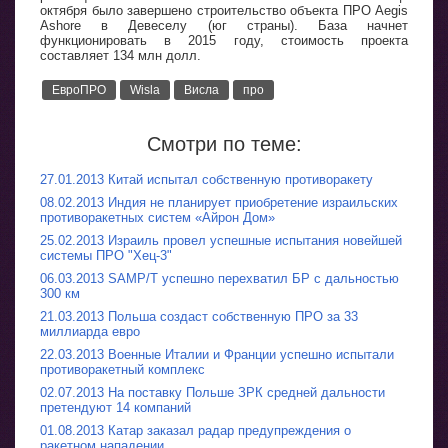
октября было завершено строительство объекта ПРО Aegis
Ashore в Девеселу (юг страны). База начнет
функционировать в 2015 году, стоимость проекта
составляет 134 млн долл.
ЕвроПРО
Wisla
Висла
про
Смотри по теме:
27.01.2013 Китай испытал собственную противоракету
08.02.2013 Индия не планирует приобретение израильских
противоракетных систем «Айрон Дом»
25.02.2013 Израиль провел успешные испытания новейшей
системы ПРО "Хец-3"
06.03.2013 SAMP/T успешно перехватил БР с дальностью
300 км
21.03.2013 Польша создаст собственную ПРО за 33
миллиарда евро
22.03.2013 Военные Италии и Франции успешно испытали
противоракетный комплекс
02.07.2013 На поставку Польше ЗРК средней дальности
претендуют 14 компаний
01.08.2013 Катар заказал радар предупреждения о
ракетном нападении