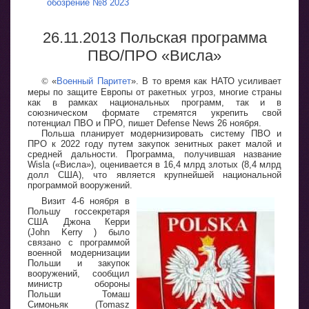
обозрение №8 2023
26.11.2013 Польская программа
ПВО/ПРО «Висла»
©
«
Военный Паритет
». В то время как НАТО усиливает
меры по защите Европы от ракетных угроз, многие страны
как в рамках национальных программ, так и в
союзническом формате стремятся укрепить свой
потенциал ПВО и ПРО, пишет Defense News 26 ноября.
Польша планирует модернизировать систему ПВО и
ПРО к 2022 году путем закупок зенитных ракет малой и
средней дальности. Программа, получившая название
Wisla («Висла»), оценивается в 16,4 млрд злотых (8,4 млрд
долл США), что является крупнейшей национальной
программой вооружений.
Визит 4-6 ноября в
Польшу госсекретаря
США Джона Керри
(John Kerry ) было
связано с программой
военной модернизации
Польши и закупок
вооружений, сообщил
министр обороны
Польши Томаш
Симоньяк (Tomasz