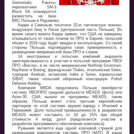
Siemoniak). Ракеты-
перехватчики SM-3
Block IIA планируется
разместить на базе
ВВС Польши в Редзиково.
Керри и Симоньяк посетили 32-ю тактическую военно-
воздушную базу в Ласке (центральная часть Польши). Во
время своего визита Керри заявил, что США не намерены
отказываться от своих планов по ПРО в Европе, польский
объект в 2018 году будет введен в эксплуатацию. Со своей
стороны Польша подтвердила свою приверженность к
размещению американской базы ПРО в стране.
14 иностранных и польских компаний выразили
заинтересованность в участии в польской программе ПВО/
ПРО «Висла», в их числе американские Northrop Grumman,
Raytheon и Boeing; французская Thales, итальянская Selex,
турецкая Aselsan, испанские Indra и Sener, израильская
SIBAT, также польский оборонный консорциум Polish
Defense Holding.
Компания MBDA предложила Польше приобрести
систему ПВО/ПРО средней дальности MEADS (фото) или
Aster-30. США вышли из программы MEADS, таким
образом, Польша может стать третьим европейским
партнером по этой системе оружия наряду с Италией и
Германией. Доля польской промышленности в разработке
MEADS может составить от 10 до 15% при общей
стоимости 4 млрд долл (предлагается участие в
разработке программного обеспечения комплекса).
Румыния является еще одной ключевой страной для
размещения компонентов системы ПРО НАТО. В конце