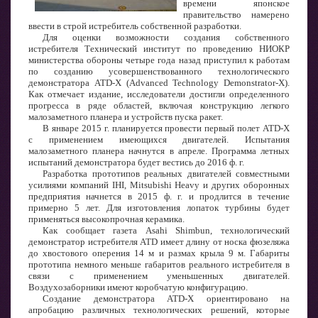
времени японское
правительство намерено
ввести в строй истребитель собственной разработки.
Для оценки возможности создания собственного
истребителя Технический институт по проведению НИОКР
министерства обороны четыре года назад приступил к работам
по созданию усовершенствованного технологического
демонстратора ATD-X (Advanced Technology Demonstrator-X).
Как отмечает издание, исследователи достигли определенного
прогресса в ряде областей, включая конструкцию легкого
малозаметного планера и устройств пуска ракет.
В январе 2015 г. планируется провести первый полет ATD-X
с применением имеющихся двигателей. Испытания
малозаметного планера начнутся в апреле. Программа летных
испытаний демонстратора будет вестись до 2016 ф. г.
Разработка прототипов реальных двигателей совместными
усилиями компаний IHI, Mitsubishi Heavy и других оборонных
предприятия начнется в 2015 ф. г. и продлится в течение
примерно 5 лет. Для изготовления лопаток турбины будет
применяться высокопрочная керамика.
Как сообщает газета Asahi Shimbun, технологический
демонстратор истребителя ATD имеет длину от носка фюзеляжа
до хвостового оперения 14 м и размах крыла 9 м. Габариты
прототипа немного меньше габаритов реального истребителя в
связи с применением уменьшенных двигателей.
Воздухозаборники имеют коробчатую конфигурацию.
Создание демонстратора ATD-X ориентировано на
апробацию различных технологических решений, которые