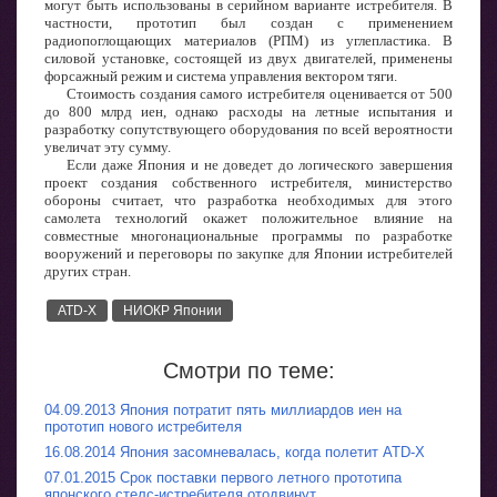
могут быть использованы в серийном варианте истребителя. В
частности, прототип был создан с применением
радиопоглощающих материалов (РПМ) из углепластика. В
силовой установке, состоящей из двух двигателей, применены
форсажный режим и система управления вектором тяги.
Стоимость создания самого истребителя оценивается от 500
до 800 млрд иен, однако расходы на летные испытания и
разработку сопутствующего оборудования по всей вероятности
увеличат эту сумму.
Если даже Япония и не доведет до логического завершения
проект создания собственного истребителя, министерство
обороны считает, что разработка необходимых для этого
самолета технологий окажет положительное влияние на
совместные многонациональные программы по разработке
вооружений и переговоры по закупке для Японии истребителей
других стран.
ATD-X
НИОКР Японии
Смотри по теме:
04.09.2013 Япония потратит пять миллиардов иен на
прототип нового истребителя
16.08.2014 Япония засомневалась, когда полетит ATD-X
07.01.2015 Срок поставки первого летного прототипа
японского стелс-истребителя отодвинут