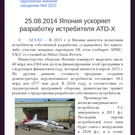
Зарубежное военное
обозрение №8 2023
25.08.2014 Япония ускоряет
разработку истребителя ATD-X
©
AEX.RU
– В 2015 г. в Японии начнутся испытания
истребителя собственной разработки, создаваемого без какого-
либо участия западных партнеров. Об этом сообщает АРМС-
ТАСС со ссылкой на Nikkei Asian Review.
Министерство обороны Японии планирует выделить около
40 млрд иен (384 млн дол) на финансирование этой программы в
следующем финансовом году, который начнется в апреле 2015 г.
По другим данным, стоимость програмы создания
демонстратора перспективного истребителя составляет 39.2
млрд иен (377 млн дол). К 2018 году, в соответствии со
среднесрочной программой обороны, правительство примет
решение о продолжении разработки собственного истребителя.
Производство
японско-американского
истребителя F-2
завершилось в 2011 ф.г.
Последняя партия
истребителей этого типа
будет снята с вооружения
в 2028 ф.г., и к этому