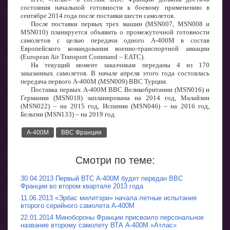
состояния начальной готовности к боевому применению в
сентябре 2014 года после поставки шести самолетов.
После поставки первых трех машин (MSN007, MSN008 и
MSN010) планируется объявить о промежуточной готовности
самолетов с целью передачи одного A-400M в состав
Европейского командования военно-транспортной авиации
(European Air Transport Command – EATC).
На текущий момент заказчикам переданы 4 из 170
заказанных самолетов. В начале апреля этого года состоялась
передача первого А-400М (MSN009) ВВС Турции.
Поставка первых А-400М ВВС Великобритании (MSN016) и
Германии (MSN018) запланирована на 2014 год, Малайзии
(MSN022) – на 2015 год, Испании (MSN046) – на 2016 год,
Бельгии (MSN133) – на 2019 год.
A-400M
ВВС Франции
Смотри по теме:
30.04.2013 Первый ВТС A-400M будет передан ВВС
Франции во втором квартале 2013 года
11.06.2013 «Эрбас милитэри» начала летные испытания
второго серийного самолета A-400M
22.01.2014 Минобороны Франции присвоило персональное
название второму самолету ВТА A-400M «Атлас»