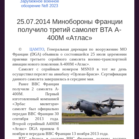
Зарубежное военное
обозрение №8 2023
25.07.2014 Минобороны Франции
получило третий самолет ВТА A-
400M «Атлас»
©
ЦАМТО
, Генеральная дирекция по вооружению МО
Франции (DGA) объявила о состоявшейся 25 июля церемонии
приемки третьего серийного самолета военно-транспортной
авиации нового поколения A-400M «Атлас».
Самолет с серийным номером MSN10 в тот же день
осуществил перелет на авиабазу «Орлеан-Бриси». Сертификация
данного самолета завершилась в середине мая.
Ранее ВВС Франции
получили 2 самолета A-
400M. Первый
изготовленный компанией
«Эрбас милитэри»
самолет был официально
передан ВВС Франции 30
сентября 2013 года.
Второй серийный A400M
«Атлас» DGA приняла 6
ноября и передала ВВС Франции 13 ноября 2013 года.
ВТС «Атлас» в составе ВВС Франции должны достичь