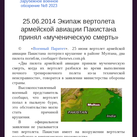
Зарубежное военное
обозрение №8 2023
25.06.2014 Экипаж вертолета
армейской авиации Пакистана
принял «мученическую смерть»
©
«
Военный Паритет
». 25 июня вертолет армейской
авиации Пакистана потерпел крушение в районе Мултана, два
пилота погибли, сообщает thenews.com.pk
«Два пилота армейской авиации приняли мученическую
смерть, когда их вертолет разбился во время выполнения
ночного тренировочного полета из-за технической
неисправности», говорится в заявлении министерства обороны
страны.
Высокопоставленный
военный представитель
сообщил, что вертолет
попал в пыльную бурю,
это обстоятельство могло
стать причиной
крушения.
В официальном
заявлении не указывается
тип вертолета. Пакистан имеет на вооружении вертолеты
российского и американского производства.