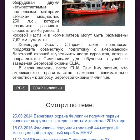
оборудован двумя
четырехтактными
подвесными моторами
«Ямаха» мощностью
250 л.с., которые
позволяют развивать
скорость до 46 узлов. В
носовой части и в корме катера могут быть размещены
7,62-мм пулеметы.
Коммодор Жоэль С.Гарсия также предложил
продолжить совместную подготовку с американской
Береговой охраной и увеличить число курсантов, которые
направляются Филиппинами для обучения в учебные
заведения Береговой охраны США.
В свою очередь, посол США Санг Ким заявил, что
американское правительство намерено «внимательно
отнестись» к запросу Береговой охраны Филиппин.
RB-S
БОХР Филиппин
Смотри по теме:
25.06.2014 Береговая охрана Филиппин получит первые
японские патрульные катера в третьем квартале 2015 года
18.08.2016 Филиппины получили головной 44-метровый
многоцелевой патрульный корабль MRRV
11.11.2016 Береговая охрана Филиппин получит 27