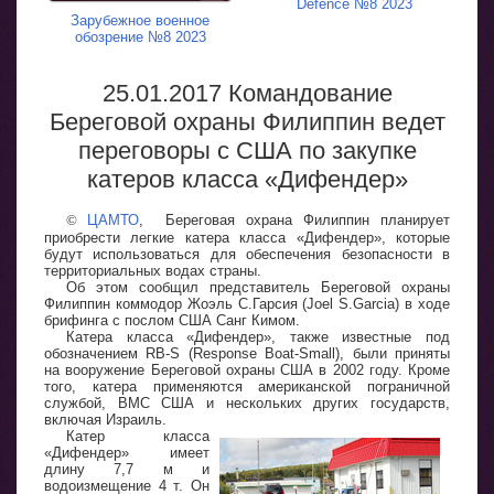
Defence №8 2023
Зарубежное военное
обозрение №8 2023
25.01.2017 Командование
Береговой охраны Филиппин ведет
переговоры с США по закупке
катеров класса «Дифендер»
©
ЦАМТО
, Береговая охрана Филиппин планирует
приобрести легкие катера класса «Дифендер», которые
будут использоваться для обеспечения безопасности в
территориальных водах страны.
Об этом сообщил представитель Береговой охраны
Филиппин коммодор Жоэль С.Гарсия (Joel S.Garcia) в ходе
брифинга с послом США Санг Кимом.
Катера класса «Дифендер», также известные под
обозначением RB-S (Response Boat-Small), были приняты
на вооружение Береговой охраны США в 2002 году. Кроме
того, катера применяются американской пограничной
службой, ВМС США и нескольких других государств,
включая Израиль.
Катер класса
«Дифендер» имеет
длину 7,7 м и
водоизмещение 4 т. Он