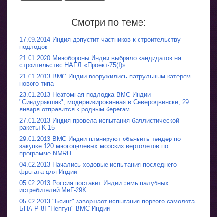
Смотри по теме:
17.09.2014 Индия допустит частников к строительству
подлодок
21.01.2020 Минобороны Индии выбрало кандидатов на
строительство НАПЛ «Проект-75(I)»
21.01.2013 ВМС Индии вооружились патрульным катером
нового типа
23.01.2013 Неатомная подлодка ВМС Индии
"Синдуракшак", модернизированная в Северодвинске, 29
января отправится к родным берегам
27.01.2013 Индия провела испытания баллистической
ракеты K-15
29.01.2013 ВМС Индии планируют объявить тендер по
закупке 120 многоцелевых морских вертолетов по
программе NMRH
04.02.2013 Начались ходовые испытания последнего
фрегата для Индии
05.02.2013 Россия поставит Индии семь палубных
истребителей МиГ-29К
05.02.2013 "Боинг" завершает испытания первого самолета
БПА P-8I "Нептун" ВМС Индии