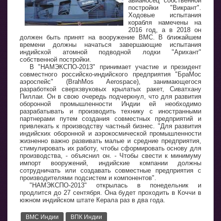
авианосец собственной
постройки "Викрант".
Ходовые испытания
корабля намечены на
2016 год, а в 2018 он
должен быть принят на вооружение ВМС. В ближайшем
времени должны начаться завершающие испытания
индийской атомной подводной лодки "Арихант"
собственной постройки.
В "НАМЭКСПО-2013" принимает участие и президент
совместного российско-индийского предприятия "БраМос
аэроспейс" (BrahMos Aerospace), занимающегося
разработкой сверхзвуковых крылатых ракет, Сиватхану
Пиллаи. Он в свою очередь подчеркнул, что для развития
оборонной промышленности Индии ей необходимо
разрабатывать и производить технику с иностранными
партнерами путем создания совместных предприятий и
привлекать к производству частный бизнес. "Для развития
индийских оборонной и аэрокосмической промышленности
жизненно важно развивать малые и средние предприятия,
стимулировать их работу, чтобы сформировать основу для
производства, - объяснил он. - Чтобы свести к минимуму
импорт вооружений, индийские компании должны
сотрудничать или создавать совместные предприятия с
производителями подсистем и компонентов".
"НАМЭКСПО-2013" открылась в понедельник и
продлится до 27 сентября. Она будет проходить в Коччи в
южном индийском штате Керала раз в два года.
ВМС Индии
ВПК Индии