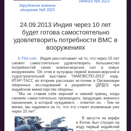
Defence №8 2023
Зарубежное военное
обозрение №8 2023
24.09.2013 Индия через 10 лет
будет готова самостоятельно
удовлетворить потребности ВМС в
вооружениях
©
Flot.com
Индия рассчитывает на то, что через 10 лет
сможет самостоятельно удовлетворить большинство
потребностей своих военно-морских сил в новых
вооружениях. Об этом в кулуарах первой военно-морской и
судостроительной выставки "НАМЭКСПО-2013" корр.
ИТАР-ТАСС во вторник рассказал источник в Организации
оборонных исследований и разработок (ДРДО) при
индийском министерстве обороны.
"Мы не ставим себе верхней и нижней границ, когда
сможем самостоятельно производить продукцию военного
назначения, в которой нуждаемся, - отметил он. - Тем не
менее, мы надеемся на то, что это станет возможным уже
через 10 лет".
В августе на верфи
в Коччи был спущен на
воду первый индийский