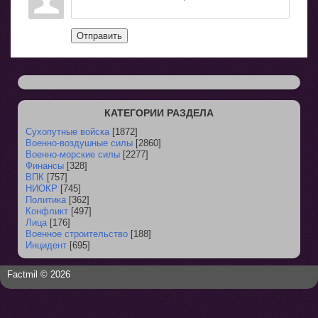
Отправить
КАТЕГОРИИ РАЗДЕЛА
Сухопутные войска
[1872]
Военно-воздушные силы
[2860]
Военно-морские силы
[2277]
Финансы
[328]
ВПК
[757]
НИОКР
[745]
Политика
[362]
Конфликт
[497]
Лица
[176]
Военное строительство
[188]
Инцидент
[695]
Factmil © 2026