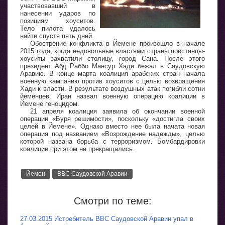
участвовавший в
нанесении ударов по
позициям хоуситов.
Тело пилота удалось
найти спустя пять дней.
Обострение конфликта в Йемене произошло в начале
2015 года, когда недовольные властями страны повстанцы-
хоуситы захватили столицу, город Сана. После этого
президент Абд Раббо Мансур Хади бежал в Саудовскую
Аравию. В конце марта коалиция арабских стран начала
военную кампанию против хоуситов с целью возвращения
Хади к власти. В результате воздушных атак погибли сотни
йеменцев. Иран назвал военную операцию коалиции в
Йемене геноцидом.
21 апреля коалиция заявила об окончании военной
операции «Буря решимости», поскольку «достигла своих
целей в Йемене». Однако вместо нее была начата новая
операция под названием «Возрождение надежды», целью
которой названа борьба с терроризмом. Бомбардировки
коалиции при этом не прекращались.
Йемен
ВВС Саудовской Аравии
Смотри по теме:
27.03.2015 Истребитель ВВС Саудовской Аравии упал в