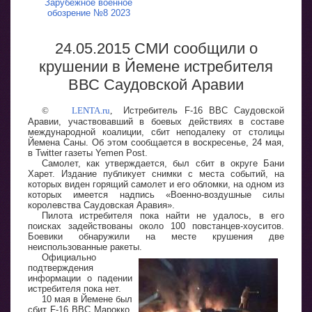
Зарубежное военное
обозрение №8 2023
24.05.2015 СМИ сообщили о
крушении в Йемене истребителя
ВВС Саудовской Аравии
©
LENTA.ru
,
Истребитель F-16 ВВС Саудовской
Аравии, участвовавший в боевых действиях в составе
международной коалиции, сбит неподалеку от столицы
Йемена Саны. Об этом сообщается в воскресенье, 24 мая,
в Twitter газеты Yemen Post.
Самолет, как утверждается, был сбит в округе Бани
Харет. Издание публикует снимки с места событий, на
которых виден горящий самолет и его обломки, на одном из
которых имеется надпись «Военно-воздушные силы
королевства Саудовская Аравия».
Пилота истребителя пока найти не удалось, в его
поисках задействованы около 100 повстанцев-хоуситов.
Боевики обнаружили на месте крушения две
неиспользованные ракеты.
Официально
подтверждения
информации о падении
истребителя пока нет.
10 мая в Йемене был
сбит F-16 ВВС Марокко,