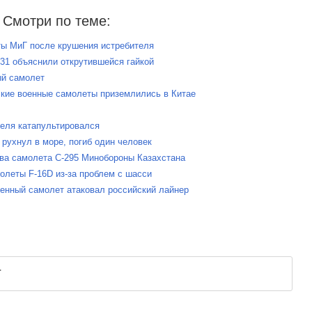
Смотри по теме:
ты МиГ после крушения истребителя
-31 объяснили открутившейся гайкой
ый самолет
ские военные самолеты приземлились в Китае
теля катапультировался
 рухнул в море, погиб один человек
два самолета C-295 Минобороны Казахстана
олеты F-16D из-за проблем с шасси
оенный самолет атаковал российский лайнер