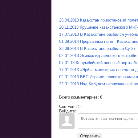
25.04.2013 Казахстан приостановил поле
20.11.2013 Крушение казахстанского МиГ
17.07.2013 В Казахстане разбился учебн
01.09.2014 Прерванный полет. Казахстан
23.09.2014 В Казахстане разбился Су-27
02.01.2013 Экипаж израильского истреби
07.01.13 Колумбийский военный вертолёт
17.01.2013 «Эрбас милитэри» передала 
02.01.2013 ВВС Израиля приостановили п
22.01.2013 Над Кабулом неопознанный в
Всего комментариев
:
0
ComForm">
Войдите:
Отправить