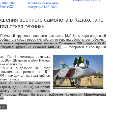
Defence №8 2023
е военное
Зарубежное военное
 №9 2023
обозрение №8 2023
ушения военного самолета в Казахстане
тал отказ техники
 Причиной крушения военного самолета МиГ-31 в Карагандинской
 сообщила в среду пресс-служба министерства обороны республики.
 учебно-тренировочных полетов 23 апреля 2013 года в 22.41
 потерпел крушение самолет МиГ-31"
, — говорится в сообщении
лся. Погиб командир экипажа
 50185). Штурман майор Руслан
вне опасности.
т МиГ-31 в декабре 2012 года
ановительный ремонт на 514
РФ), находится на гарантийном
етал 42 часа.
тов 23 апреля на самолете
 днем, один ночью), на пятом
факту катастрофы вызваны
З" города Ржев. На месте работает комиссия Минобороны
зе.
ана