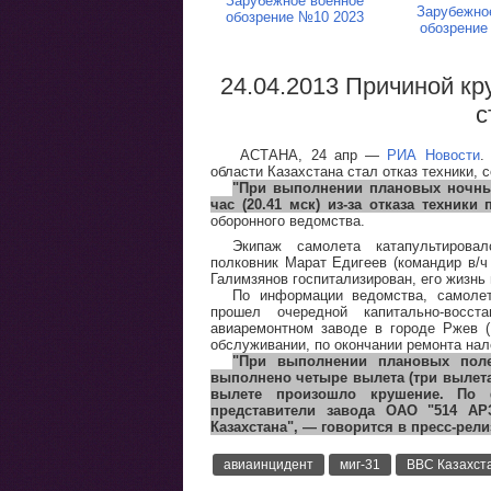
Зарубежное военное
Зарубежно
обозрение №10 2023
обозрение
24.04.2013 Причиной кр
с
АСТАНА, 24 апр —
РИА Новости
.
области Казахстана стал отказ техники,
"При выполнении плановых ночных
час (20.41 мск) из-за отказа техники
оборонного ведомства.
Экипаж самолета катапультирова
полковник Марат Едигеев (командир в/ч
Галимзянов госпитализирован, его жизнь 
По информации ведомства, самоле
прошел очередной капитально-восст
авиаремонтном заводе в городе Ржев (
обслуживании, по окончании ремонта нал
"При выполнении плановых поле
выполнено четыре вылета (три вылета
вылете произошло крушение. По 
представители завода ОАО "514 АР
Казахстана", — говорится в пресс-рели
авиаинцидент
миг-31
ВВС Казахст