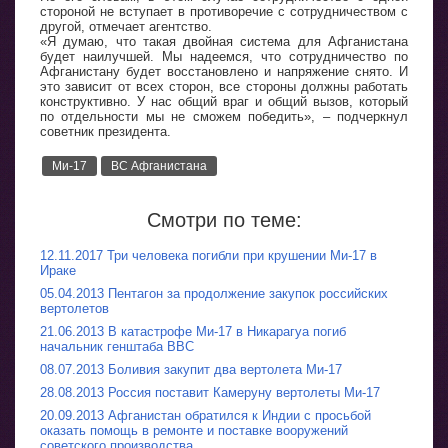
стороной не вступает в противоречие с сотрудничеством с
другой, отмечает агентство.
«Я думаю, что такая двойная система для Афганистана
будет наилучшей. Мы надеемся, что сотрудничество по
Афганистану будет восстановлено и напряжение снято. И
это зависит от всех сторон, все стороны должны работать
конструктивно. У нас общий враг и общий вызов, который
по отдельности мы не сможем победить», – подчеркнул
советник президента.
Ми-17
ВС Афганистана
Смотри по теме:
12.11.2017 Три человека погибли при крушении Ми-17 в
Ираке
05.04.2013 Пентагон за продолжение закупок российских
вертолетов
21.06.2013 В катастрофе Ми-17 в Никарагуа погиб
начальник генштаба ВВС
08.07.2013 Боливия закупит два вертолета Ми-17
28.08.2013 Россия поставит Камеруну вертолеты Ми-17
20.09.2013 Афганистан обратился к Индии с просьбой
оказать помощь в ремонте и поставке вооружений
советского производства