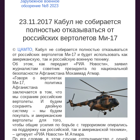
Зарубежное военное
обозрение №8 2023
23.11.2017 Кабул не собирается
полностью отказываться от
российских вертолетов Ми-17
©
ЦАМТО
, Кабул не собирается полностью отказываться
от российских вертолетов Ми-17 и будет использовать как
американскую, так и российскую военную технику.
Об этом, как передает «РИА Новости», заявил
журналистам советник президента по национальной
безопасности Афганистана Мохаммад Атмар.
«Говоря о вертолетах
Ми-17, политика
Афганистана
заключается в том, что
мы сохраним российские
вертолеты. И будем
сохранять двойную
систему – мы будем
покупать и американские
вертолеты для того,
чтобы общие усилия по борьбе с терроризмом опирались
на поддержку как российской, так и американской техники»,
– цитирует «РИА Новости» М.Атмара.
По его словам, в этом случае сотрудничество с одной