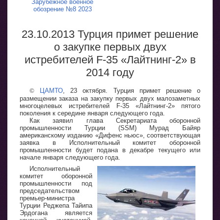
Зарубежное военное
обозрение №8 2023
23.10.2013 Турция примет решение
о закупке первых двух
истребителей F-35 «Лайтнинг-2» в
2014 году
©
ЦАМТО
, 23 октября. Турция примет решение о
размещении заказа на закупку первых двух малозаметных
многоцелевых истребителей F-35 «Лайтнинг-2» пятого
поколения к середине января следующего года.
Как заявил глава Секретариата оборонной
промышленности Турции (SSM) Мурад Байяр
американскому изданию «Дифенс ньюс», соответствующая
заявка в Исполнительный комитет оборонной
промышленности будет подана в декабре текущего или
начале января следующего года.
Исполнительный
комитет оборонной
промышленности под
председательством
премьер-министра
Турции Реджепа Тайипа
Эрдогана является