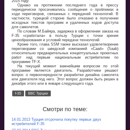
2015 году.
Однако на протяжении последнего года в прессу
периодически просачивались сообщения о проблемах в
ходе переговоров, связанных с передачей технологий. В
частности, турецкой стороне было отказано в получении
исходных текстов программ и удаленных кодов доступа
для самолетов.
По словам М.Байяра, задержка в оформлении заказа на
F-35 «сработала» в пользу Турции с точки зрения
ценообразования и условий передачи технологий.
Кроме того, глава SSM также высказал удовлетворение
переговорами со шведской компанией «Сааб» (Saab)
относительно предварительных концептуальных проектных
работ над первым национальным истребителем по
программе TF-X.
На текущий момент важнейшим вопросом по этой
программе является двигатель. Разработчики решают
вопрос о первоочередности разработки дизайна самолета
или двигателя под него. Этот вопрос должен быть решен в
декабре этого или в январе следующего года.
f-35
ВВС Турции
Смотри по теме:
14.01.2013 Турция отсрочила покупку первых двух
истребителей F-35