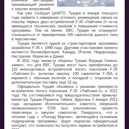
конечной инстанцией,
принимающий решения
о закупке вооружений.
Как уже сообщал ЦАМТО, Турция в январе текущего
года заявила о намерении отложить размещение заказа на
покупку первых двух истребителей F-35 «Лайтнинг-2» из-за
имеющихся технических проблем и повышения стоимости
программы. Тем не менее, ВВС Турции не планируют
отказываться от приобретения 100 самолетов данного типа
в перспективе.
Турция является одной из стран-партнеров программы
разработки F-35 с 1999 года. Другими участниками проекта
являются Великобритания, Канада, Италия, Нидерланды,
Австралия, Норвегия и Дания.
В 2011 году министр обороны Турции Веджди Генюль
заявил, что для ВВС Турции могут быть приобретены до
116 многоцелевых истребителей пятого поколения F-35
«Лайтнинг-2», включая закупку 100 самолетов F-35A в
варианте с обычным взлетом и посадкой с опционом на
дополнительную поставку еще 16 ед.
Официально Турция объявила о решении приобрести
истребители пятого поколения F-35 «Лайтнинг-2» в 2012
году. На состоявшемся под председательством премьер-
министра Турции Реджепа Тайипа Эрдогана 5 января 2012
года заседании Исполнительного комитета оборонной
промышленности SSM был уполномочен провести
переговоры о закупке самолетов. Ожидалось, что в
течение года с «Локхид Мартин», являющейся основным
подрядчиком программы, будет подписан официальный
контракт, что позволило бы получить первые истребители в