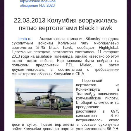
Зарубежное военное
обозрение №8 2023
22.03.2013 Колумбия вооружилась
пятью вертолетами Black Hawk
Lenta.ru
Американская компания Sikorsky передала
сухопутным войскам Колумбии пять многоцелевых
вертолетов S-70i Black hawk, сообщает Flightglobal.
Церемония передачи вертолетов состоялась 11 февраля
2013 года на авиабазе Толемайда, однако известно об этом
стало только сейчас. Все машины были собраны на
польском предприятии PZL Mielec, а затем
доукомплектованы в соответствии с требованиями
министерства обороны Колумбии в США.
Перегонкой
вертолетов из
Коннектикута в
Толемайду занимались
колумбийские пилоты.
В общей сложности на
преодоление
расстояния в 6975
километров S-70i
потребовалось около
десяти суток. Новые вертолеты в составе сухопутных
войск Колумбии дополнят парк из уже имеющихся 96 YH-