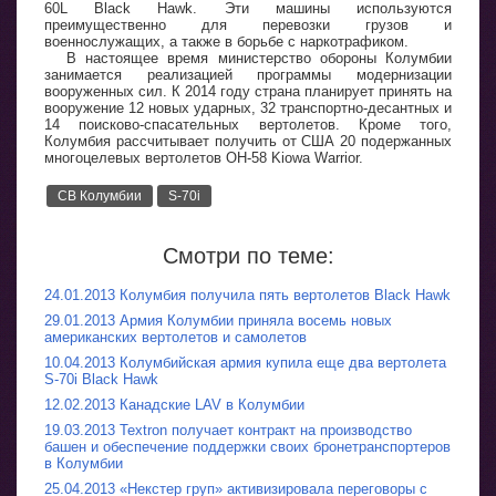
60L Black Hawk. Эти машины используются
преимущественно для перевозки грузов и
военнослужащих, а также в борьбе с наркотрафиком.
В настоящее время министерство обороны Колумбии
занимается реализацией программы модернизации
вооруженных сил. К 2014 году страна планирует принять на
вооружение 12 новых ударных, 32 транспортно-десантных и
14 поисково-спасательных вертолетов. Кроме того,
Колумбия рассчитывает получить от США 20 подержанных
многоцелевых вертолетов OH-58 Kiowa Warrior.
СВ Колумбии
S-70i
Смотри по теме:
24.01.2013 Колумбия получила пять вертолетов Black Hawk
29.01.2013 Армия Колумбии приняла восемь новых
американских вертолетов и самолетов
10.04.2013 Колумбийская армия купила еще два вертолета
S-70i Black Hawk
12.02.2013 Канадские LAV в Колумбии
19.03.2013 Textron получает контракт на производство
башен и обеспечение поддержки своих бронетранспортеров
в Колумбии
25.04.2013 «Некстер груп» активизировала переговоры с