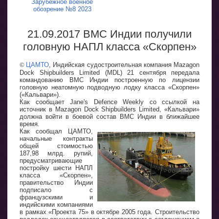
Зарубежное военное
обозрение №8 2023
21.09.2017 ВМС Индии получили
головную НАПЛ класса «Скорпен»
©
ЦАМТО
, Индийская судостроительная компания Mazagon
Dock Shipbuilders Limited (MDL) 21 сентября передала
командованию ВМС Индии построенную по лицензии
головную неатомную подводную лодку класса «Скорпен»
(«Кальвари»).
Как сообщает Jane's Defence Weekly со ссылкой на
источник в Mazagon Dock Shipbuilders Limited, «Кальвари»
должна войти в боевой состав ВМС Индии в ближайшее
время.
Как сообщал ЦАМТО,
начальные контракты
общей стоимостью
187,98 млрд. рупий,
предусматривающие
постройку шести НАПЛ
класса «Скорпен»,
правительство Индии
подписало с
французскими и
индийскими компаниями
в рамках «Проекта 75» в октябре 2005 года. Строительство