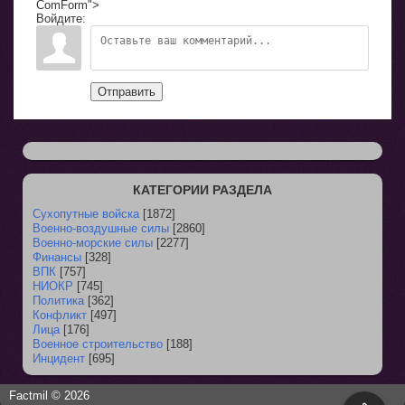
ComForm">
Войдите:
Отправить
КАТЕГОРИИ РАЗДЕЛА
Сухопутные войска
[1872]
Военно-воздушные силы
[2860]
Военно-морские силы
[2277]
Финансы
[328]
ВПК
[757]
НИОКР
[745]
Политика
[362]
Конфликт
[497]
Лица
[176]
Военное строительство
[188]
Инцидент
[695]
Factmil © 2026