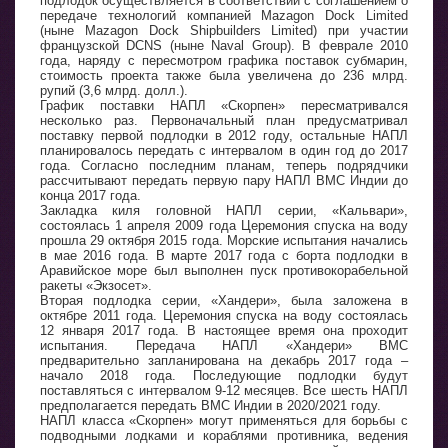
подлодок осуществляется в соответствии с соглашением о
передаче технологий компанией Mazagon Dock Limited
(ныне Mazagon Dock Shipbuilders Limited) при участии
французской DCNS (ныне Naval Group). В феврале 2010
года, наряду с пересмотром графика поставок субмарин,
стоимость проекта также была увеличена до 236 млрд.
рупий (3,6 млрд. долл.).
График поставки НАПЛ «Скорпен» пересматривался
несколько раз. Первоначальный план предусматривал
поставку первой подлодки в 2012 году, остальные НАПЛ
планировалось передать с интервалом в один год до 2017
года. Согласно последним планам, теперь подрядчики
рассчитывают передать первую пару НАПЛ ВМС Индии до
конца 2017 года.
Закладка киля головной НАПЛ серии, «Кальвари»,
состоялась 1 апреля 2009 года Церемония спуска на воду
прошла 29 октября 2015 года. Морские испытания начались
в мае 2016 года. В марте 2017 года с борта подлодки в
Аравийское море был выполнен пуск противокорабельной
ракеты «Экзосет».
Вторая подлодка серии, «Хандери», была заложена в
октябре 2011 года. Церемония спуска на воду состоялась
12 января 2017 года. В настоящее время она проходит
испытания. Передача НАПЛ «Хандери» ВМС
предварительно запланирована на декабрь 2017 года –
начало 2018 года. Последующие подлодки будут
поставляться с интервалом 9-12 месяцев. Все шесть НАПЛ
предполагается передать ВМС Индии в 2020/2021 году.
НАПЛ класса «Скорпен» могут применяться для борьбы с
подводными лодками и кораблями противника, ведения