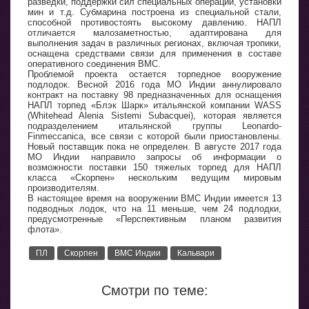
разведки, поддержки сил специальных операций, установки
мин и т.д. Субмарина построена из специальной стали,
способной противостоять высокому давлению. НАПЛ
отличается малозаметностью, адаптирована для
выполнения задач в различных регионах, включая тропики,
оснащена средствами связи для применения в составе
оперативного соединения ВМС.
Проблемой проекта остается торпедное вооружение
подлодок. Весной 2016 года МО Индии аннулировало
контракт на поставку 98 предназначенных для оснащения
НАПЛ торпед «Блэк Шарк» итальянской компании WASS
(Whitehead Alenia Sistemi Subacquei), которая является
подразделением итальянской группы Leonardo-
Finmeccanica, все связи с которой были приостановлены.
Новый поставщик пока не определен. В августе 2017 года
МО Индии направило запросы об информации о
возможности поставки 150 тяжелых торпед для НАПЛ
класса «Скорпен» нескольким ведущим мировым
производителям.
В настоящее время на вооружении ВМС Индии имеется 13
подводных лодок, что на 11 меньше, чем 24 подлодки,
предусмотренные «Перспективным планом развития
флота».
ПЛ
Скорпен
ВМС Индии
Кальвари
Смотри по теме: