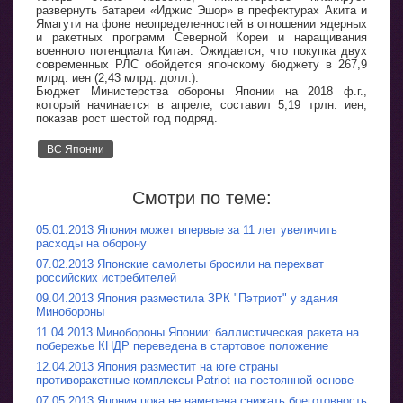
развернуть батареи «Иджис Эшор» в префектурах Акита и
Ямагути на фоне неопределенностей в отношении ядерных
и ракетных программ Северной Кореи и наращивания
военного потенциала Китая. Ожидается, что покупка двух
современных РЛС обойдется японскому бюджету в 267,9
млрд. иен (2,43 млрд. долл.).
Бюджет Министерства обороны Японии на 2018 ф.г.,
который начинается в апреле, составил 5,19 трлн. иен,
показав рост шестой год подряд.
ВС Японии
Смотри по теме:
05.01.2013 Япония может впервые за 11 лет увеличить
расходы на оборону
07.02.2013 Японские самолеты бросили на перехват
российских истребителей
09.04.2013 Япония разместила ЗРК "Пэтриот" у здания
Минобороны
11.04.2013 Минобороны Японии: баллистическая ракета на
побережье КНДР переведена в стартовое положение
12.04.2013 Япония разместит на юге страны
противоракетные комплексы Patriot на постоянной основе
07.05.2013 Япония пока не намерена снижать боеготовность