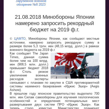
Зарубежное военное
обозрение №8 2023
21.08.2018 Минобороны Японии
намерено запросить рекордный
бюджет на 2019 ф.г.
©
ЦАМТО
, Минобороны Японии, как сообщают местные
источники, намерено запросить рекордную сумму в
размере более 5,3 трлн. иен (48,15 млрд. долл.) в рамках
военного бюджета на 2019 ф.г.
Как сообщает The Japan
Times, данная сумма
более чем на 100 млрд.
иен (908,5 млн. долл.)
превышает бюджет 2018
ф.г. Столь резкое
увеличение военных
расходов эксперты
связывают с планами по закупке в США противоракетной
системы наземного базирования «Иджис Эшор» (Aegis
Ashore).
В прошлом году японское правительство выделило 700
млн. иен Силам самообороны для изучения геологических
особенностей и определения потенциальных мест
развертывания двух систем ПРО «Иджис Эшор». Как
теперь стало известно, Министерство планирует