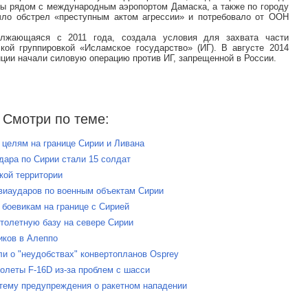
ы рядом с международным аэропортом Дамаска, а также по городу
чло обстрел «преступным актом агрессии» и потребовало от ООН
олжающаяся с 2011 года, создала условия для захвата части
кой группировкой «Исламское государство» (ИГ). В августе 2014
ции начали силовую операцию против ИГ, запрещенной в России.
Смотри по теме:
 целям на границе Сирии и Ливана
дара по Сирии стали 15 солдат
кой территории
авиаударов по военным объектам Сирии
 боевикам на границе с Сирией
толетную базу на севере Сирии
иков в Алеппо
ли о "неудобствах" конвертопланов Osprey
олеты F-16D из-за проблем с шасси
стему предупреждения о ракетном нападении