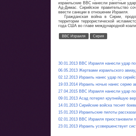
израильские ВВС нанесли ракетные удар
Ад-Димас. Сирийское правительство со
ввести санкции в отношении Израиля.
Гражданская война в Сирии, прод
территории террористической исламистс
года США во главе международной коали
ВВС Израиля
Сирия
30.01.2013 ВВС Израиля нанесли удар по
06.05.2013 Жертвами израильского авиау
02.12.2013 Израиль нанес удар по сирийс
19.03.2014 Израиль ночью нанес серию 
27.04.2015 ВВС Израиля нанесли удар по
09.01.2013 Асад потерял крупнейшую вер
14.01.2013 Сирийские войска теснят боев
15.01.2013 Израильские пилоты рассказа
02.01.2013 ВВС Израиля приостановили п
23.01.2013 Израиль усовершенствует си