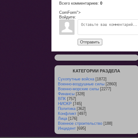
Всего комментариев
:
0
ComForm">
Войдите:
Отправить
КАТЕГОРИИ РАЗДЕЛА
Сухопутные войска
[1872]
Военно-воздушные силы
[2860]
Военно-морские силы
[2277]
Финансы
[328]
ВПК
[757]
НИОКР
[745]
Политика
[362]
Конфликт
[497]
Лица
[176]
Военное строительство
[188]
Инцидент
[695]