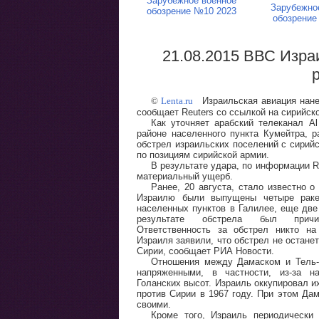
Зарубежное военное
Зарубежно
обозрение №10 2023
обозрение
21.08.2015 ВВС Израи
©
Lenta.ru
Израильская авиация нане
сообщает Reuters со ссылкой на сирийск
Как уточняет арабский телеканал A
районе населенного пункта Кумейтра, р
обстрел израильских поселений с сирийс
по позициям сирийской армии.
В результате удара, по информации R
материальный ущерб.
Ранее, 20 августа, стало известно о
Израилю были выпущены четыре раке
населенных пунктов в Галилее, еще две
результате обстрела был причи
Ответственность за обстрел никто на
Израиля заявили, что обстрел не остане
Сирии, сообщает РИА Новости.
Отношения между Дамаском и Тель-
напряженными, в частности, из-за н
Голанских высот. Израиль оккупировал и
против Сирии в 1967 году. При этом Да
своими.
Кроме того, Израиль периодически 