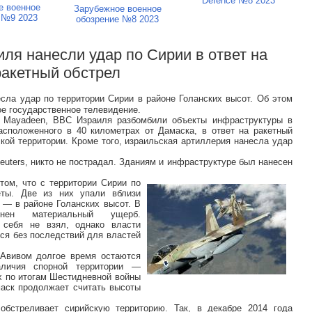
Defence №8 2023
е военное
Зарубежное военное
 №9 2023
обозрение №8 2023
ля нанесли удар по Сирии в ответ на
ракетный обстрел
сла удар по территории Сирии в районе Голанских высот. Об этом
ое государственное телевидение.
l Mayadeen, ВВС Израиля разбомбили объекты инфраструктуры в
асположенного в 40 километрах от Дамаска, в ответ на ракетный
кой территории. Кроме того, израильская артиллерия нанесла удар
euters, никто не пострадал. Зданиям и инфраструктуре был нанесен
 том, что с территории Сирии по
ты. Две из них упали вблизи
 — в районе Голанских высот. В
нен материальный ущерб.
 себя не взял, однако власти
тся без последствий для властей
Авивом долгое время остаются
аличия спорной территории —
х по итогам Шестидневной войны
маск продолжает считать высоты
обстреливает сирийскую территорию. Так, в декабре 2014 года