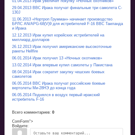
01.04.2013 Ирак увеличит покупку «Ночных охотников»
29.04.2013 ВВС Ирака получат финальные три самолета C-
130J
11.06.2013 «Нортроп Грумман» начинает производство
БРЛС AN/APG-68(V)9 для истребителей F-16 ВВС Таиланда
и Ирака
12.12.2013 Ирак купил корейских истребителей на
миллиард долларов
26.12.2013 Ирак получил американские высокоточные
ракеты Hellfire
06.01.2014 Ирак получил 13 «Ночных охотников»
13.02.2014 Ирак впервые купил самолеты у Пакистана
08.04.2014 Ирак сократит закупку чешских боевых
самолетов
06.05.2014 ВВС Ирака получат российские боевые
вертолеты Ми-28НЭ до конца года
06.05.2014 Поднялся в воздух первый иракский
истребитель F-16
Всего комментариев
:
0
ComForm">
Войдите: