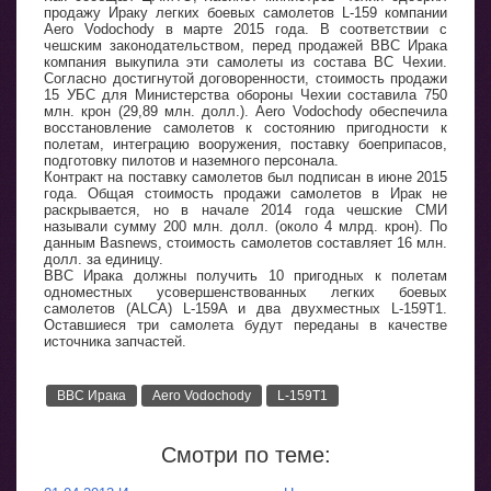
продажу Ираку легких боевых самолетов L-159 компании
Aero Vodochody в марте 2015 года. В соответствии с
чешским законодательством, перед продажей ВВС Ирака
компания выкупила эти самолеты из состава ВС Чехии.
Согласно достигнутой договоренности, стоимость продажи
15 УБС для Министерства обороны Чехии составила 750
млн. крон (29,89 млн. долл.). Aero Vodochody обеспечила
восстановление самолетов к состоянию пригодности к
полетам, интеграцию вооружения, поставку боеприпасов,
подготовку пилотов и наземного персонала.
Контракт на поставку самолетов был подписан в июне 2015
года. Общая стоимость продажи самолетов в Ирак не
раскрывается, но в начале 2014 года чешские СМИ
называли сумму 200 млн. долл. (около 4 млрд. крон). По
данным Basnews, стоимость самолетов составляет 16 млн.
долл. за единицу.
ВВС Ирака должны получить 10 пригодных к полетам
одноместных усовершенствованных легких боевых
самолетов (ALCA) L-159A и два двухместных L-159T1.
Оставшиеся три самолета будут переданы в качестве
источника запчастей.
ВВС Ирака
Aero Vodochody
L-159T1
Смотри по теме: