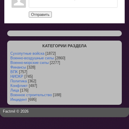
Отправить
КАТЕГОРИИ РАЗДЕЛА
Сухопутные войска
[1872]
Военно-воздушные силы
[2860]
Военно-морские силы
[2277]
Финансы
[328]
ВПК
[757]
НИОКР
[745]
Политика
[362]
Конфликт
[497]
Лица
[176]
Военное строительство
[188]
Инцидент
[695]
Factmil © 2026