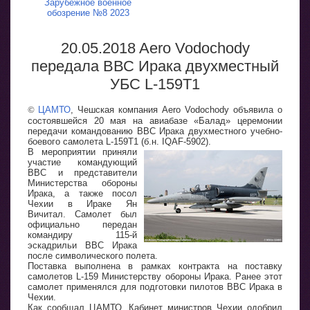
Зарубежное военное
обозрение №8 2023
20.05.2018 Aero Vodochody
передала ВВС Ирака двухместный
УБС L-159T1
©
ЦАМТО
, Чешская компания Aero Vodochody объявила о
состоявшейся 20 мая на авиабазе «Балад» церемонии
передачи командованию ВВС Ирака двухместного учебно-
боевого самолета L-159T1 (б.н. IQAF-5902).
В мероприятии приняли
участие командующий
ВВС и представители
Министерства обороны
Ирака, а также посол
Чехии в Ираке Ян
Вичитал. Самолет был
официально передан
командиру 115-й
эскадрильи ВВС Ирака
после символического полета.
Поставка выполнена в рамках контракта на поставку
самолетов L-159 Министерству обороны Ирака. Ранее этот
самолет применялся для подготовки пилотов ВВС Ирака в
Чехии.
Как сообщал ЦАМТО, Кабинет министров Чехии одобрил