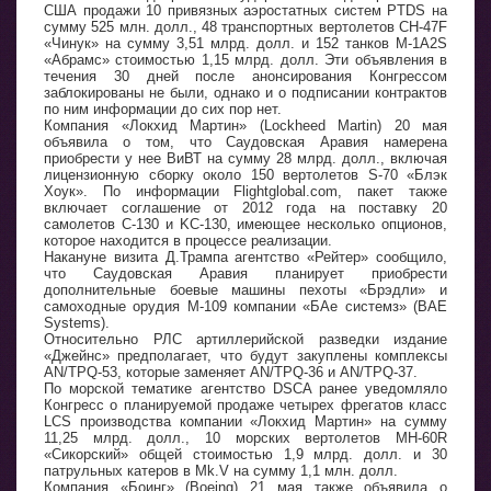
США продажи 10 привязных аэростатных систем PTDS на
сумму 525 млн. долл., 48 транспортных вертолетов CH-47F
«Чинук» на сумму 3,51 млрд. долл. и 152 танков M-1A2S
«Абрамс» стоимостью 1,15 млрд. долл. Эти объявления в
течения 30 дней после анонсирования Конгрессом
заблокированы не были, однако и о подписании контрактов
по ним информации до сих пор нет.
Компания «Локхид Мартин» (Lockheed Martin) 20 мая
объявила о том, что Саудовская Аравия намерена
приобрести у нее ВиВТ на сумму 28 млрд. долл., включая
лицензионную сборку около 150 вертолетов S-70 «Блэк
Хоук». По информации Flightglobal.com, пакет также
включает соглашение от 2012 года на поставку 20
самолетов C-130 и KC-130, имеющее несколько опционов,
которое находится в процессе реализации.
Накануне визита Д.Трампа агентство «Рейтер» сообщило,
что Саудовская Аравия планирует приобрести
дополнительные боевые машины пехоты «Брэдли» и
самоходные орудия M-109 компании «БАе системз» (BAE
Systems).
Относительно РЛС артиллерийской разведки издание
«Джейнс» предполагает, что будут закуплены комплексы
AN/TPQ-53, которые заменяет AN/TPQ-36 и AN/TPQ-37.
По морской тематике агентство DSCA ранее уведомляло
Конгресс о планируемой продаже четырех фрегатов класс
LCS производства компании «Локхид Мартин» на сумму
11,25 млрд. долл., 10 морских вертолетов MH-60R
«Сикорский» общей стоимостью 1,9 млрд. долл. и 30
патрульных катеров в Mk.V на сумму 1,1 млн. долл.
Компания «Боинг» (Boeing) 21 мая также объявила о