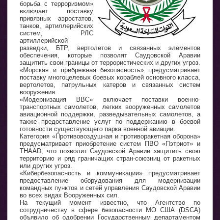
борьба с терроризмом»
включает поставку
привязных аэростатов,
танков, артиллерийских
систем, РЛС
артиллерийской
разведки, БТР, вертолетов и связанных элементов
обеспечения, которые позволят Саудовской Аравии
защитить свои границы от террористических и других угроз.
«Морская и прибрежная безопасность» предусматривает
поставку многоцелевых боевых кораблей основного класса,
вертолетов, патрульных катеров и связанных систем
вооружения.
«Модернизация ВВС» включает поставки военно-
транспортных самолетов, легких вооруженных самолетов
авиационной поддержки, разведывательных самолетов, а
также предоставление услуг по поддержанию в боевой
готовности существующего парка военной авиации.
Категория «Противовоздушная и противоракетная оборона»
предусматривает приобретение систем ПВО «Пэтриот» и
THAAD, что позволит Саудовской Аравии защитить свою
территорию и ряд граничащих стран-союзниц от ракетных
или других угроз.
«Кибербезопасность и коммуникации» предусматривает
предоставление оборудования для модернизации
командных пунктов и сетей управления Саудовской Аравии
во всех видах Вооруженных сил.
На текущий момент известно, что Агентство по
сотрудничеству в сфере безопасности МО США (DSCA)
объявило об одобрении Государственным департаментом