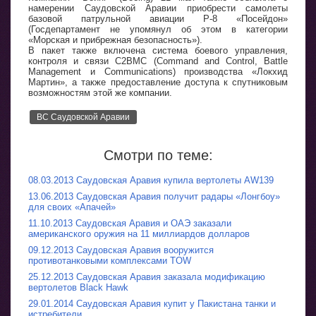
намерении Саудовской Аравии приобрести самолеты
базовой патрульной авиации P-8 «Посейдон»
(Госдепартамент не упомянул об этом в категории
«Морская и прибрежная безопасность»).
В пакет также включена система боевого управления,
контроля и связи C2BMC (Command and Control, Battle
Management и Communications) производства «Локхид
Мартин», а также предоставление доступа к спутниковым
возможностям этой же компании.
ВС Саудовской Аравии
Смотри по теме:
08.03.2013 Саудовская Аравия купила вертолеты AW139
13.06.2013 Саудовская Аравия получит радары «Лонгбоу»
для своих «Апачей»
11.10.2013 Саудовская Аравия и ОАЭ заказали
американского оружия на 11 миллиардов долларов
09.12.2013 Саудовская Аравия вооружится
противотанковыми комплексами TOW
25.12.2013 Саудовская Аравия заказала модификацию
вертолетов Black Hawk
29.01.2014 Саудовская Аравия купит у Пакистана танки и
истребители