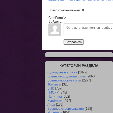
Всего комментариев
:
0
ComForm">
Войдите:
Отправить
КАТЕГОРИИ РАЗДЕЛА
Сухопутные войска
[1872]
Военно-воздушные силы
[2860]
Военно-морские силы
[2277]
Финансы
[328]
ВПК
[757]
НИОКР
[745]
Политика
[362]
Конфликт
[497]
Лица
[176]
Военное строительство
[188]
Инцидент
[695]