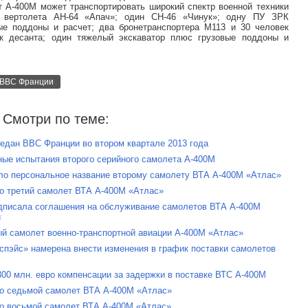
т A-400M может транспортировать широкий спектр военной техники
а вертолета AH-64 «Апач»; один CH-46 «Чинук»; одну ПУ ЗРК
ые поддоны и расчет; два бронетранспортера M113 и 30 человек
к десанта; один тяжелый экскаватор плюс грузовые поддоны и
ВВС Франции
Смотри по теме:
едан ВВС Франции во втором квартале 2013 года
ные испытания второго серийного самолета A-400M
ло персональное название второму самолету ВТА A-400M «Атлас»
о третий самолет ВТА A-400M «Атлас»
одписала соглашения на обслуживание самолетов ВТА A-400M
и
ый самолет военно-транспортной авиации A-400M «Атлас»
спэйс» намерена внести изменения в график поставки самолетов
300 млн. евро компенсации за задержки в поставке ВТС A-400M
ло седьмой самолет ВТА A-400M «Атлас»
о восьмой самолет ВТА A-400M «Атлас»