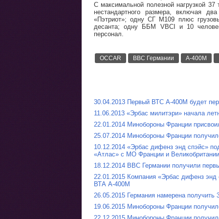
С максимальной полезной нагрузкой 37 
нестандартного размера, включая дв
«Пэтриот»; одну СГ M109 плюс грузов
десанта; одну ББМ VBCI и 10 челове
персонал.
OCCAR
ВВС Германии
A-400M
30.04.2013 Первый ВТС A-400M будет пер
11.06.2013 «Эрбас милитэри» начала лет
22.01.2014 Минобороны Франции присвои
25.07.2014 Минобороны Франции получил
10.12.2014 «Эрбас дифенз энд спэйс» п
«Атлас» с МО Франции и Великобритани
18.12.2014 ВВС Германии получили перв
22.01.2015 Компания «Эрбас дифенз энд 
ВТА A-400M
26.05.2015 Германия намерена получить 
19.06.2015 Минобороны Франции получи
22.12.2015 Минобороны Франции получил