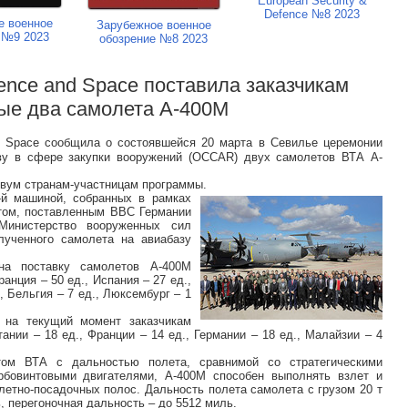
European Security &
Defence №8 2023
е военное
Зарубежное военное
 №9 2023
обозрение №8 2023
fence and Space поставила заказчикам
ые два самолета A-400M
nd Space сообщила о состоявшейся 20 марта в Севилье церемонии
тву в сфере закупки вооружений (OCCAR) двух самолетов ВТА A-
вум странам-участницам программы.
-й машиной, собранных в рамках
том, поставленным ВВС Германии
Министерство вооруженных сил
ученного самолета на авиабазу
а поставку самолетов A-400M
ранция – 50 ед., Испания – 27 ед.,
, Бельгия – 7 ед., Люксембург – 1
 на текущий момент заказчикам
тании – 18 ед., Франции – 14 ед., Германии – 18 ед., Малайзии – 4
том ВТА с дальностью полета, сравнимой со стратегическими
бовинтовыми двигателями, A-400M способен выполнять взлет и
летно-посадочных полос. Дальность полета самолета с грузом 20 т
ь, перегоночная дальность – до 5512 миль.