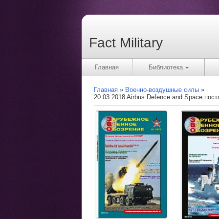
Fact Military
Главная
Библиотека
Главная
Военно-воздушные силы
20.03.2018 Airbus Defence and Space по