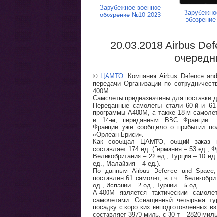
Зарубежное военное
Зарубежно
обозрение №10 2023
обозрение
20.03.2018 Airbus De
очередн
©
ЦАМТО
, Компания Airbus Defence a
передачи Организации по сотрудничес
400M.
Самолеты предназначены для поставки д
Переданные самолеты стали 60-й и 61
программы A400M, а также 18-м самоле
и 14-м, переданным ВВС Франции. 
Франции уже сообщило о прибытии пол
«Орлеан-Бриси».
Как сообщал ЦАМТО, общий заказ н
составляет 174 ед. (Германия – 53 ед., Ф
Великобритания – 22 ед., Турция – 10 ед.
ед., Малайзия – 4 ед.).
По данным Airbus Defence and Space,
поставлен 61 самолет, в т.ч.: Великобри
ед., Испании – 2 ед., Турции – 5 ед.
A-400M является тактическим самоле
самолетами. Оснащенный четырьмя тур
посадку с коротких неподготовленных вз
составляет 3970 миль, с 30 т – 2820 мил