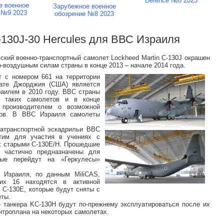
Defence №8 2023
е военное
Зарубежное военное
 №9 2023
обозрение №8 2023
-130J-30 Hercules для ВВС Израиля
ий военно-транспортный самолет Lockheed Martin C-130J окрашен
о-воздушным силам страны в конце 2013 – начале 2014 года.
 с номером 661 на территории
тате Джорджия (США) является
раилем в 2010 году. ВВС страны
о таких самолетов и в конце
 производителем о возможной
тов. В ВВС Израиля самолеты
иатранспортной эскадрильи ВВС
тим для участия в учениях с
х старыми C-130E/H. Прошедшие
 частично предназначены для
рые перейдут на «Геркулесы»
 Израиля, по данным MiliCAS,
их 16 находятся в активной
 C-130E, которые будут сняты с
еты.
 танкера KC-130H будут по-прежнему эксплуатироваться после их
нтроплана на некоторых самолетах.