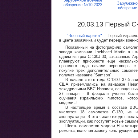
Зарубежное военное
Зарубежно
обозрение №10 2023
обозрение
20.03.13 Первый C
"Военный паритет"
Первый израильск
в цвета заказчика и будет передан военн
Показанный на фотографиях самолет
завода компании Lockheed Martin в ш
одним из трех C-130J-30, заказанных Из
планируют приобрести еще нескольк
прошлого года начали переговоры с
покупке трех дополнительных самоле
получат название "Samson".
В начале этого года C-130J 37-й ав
США приземлились на авиабазе Нева
эскадрильями ВВС Израиля, оснащенны
27 января - 8 февраля учения были
обучения израильских пилотов, кото
модели J.
В настоящее время в составе ВВС
числятся 18 самолетов C-130, из н
эксплуатации. В это число входят шесть
эксплуатации, как поступят новые самол
Шесть самолетов модели H и четыре
ремонта, включая замену конструкции це