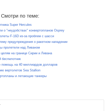
Смотри по теме:
тника Super Hercules
ли о "неудобствах" конвертопланов Osprey
олеты F-16D из-за проблем с шасси
стему предупреждения о ракетном нападении
ды пролетели над Ливаном
 целям на границе Сирии и Ливана
й беспилотник
ю помощь на 40 миллиардов долларов
ю вертолетов Sea Stallion
ертопланы и летающие танкеры