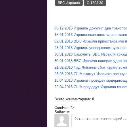
ВВС Израиля
C-130J-30
05.12.2013 Израиль докупил два транспор
15.01.2013 Израильские пилоты рассказа
02.01.2013 ВВС Израиля приостановили п
23.01.2013 Израиль усовершенствует си
30.01.2013 Самолеты ВВС Израиля триж
30.01.2013 ВВС Израиля нанесли удар по
21.02.2013 Над Ливаном сбит израильски
25.03.2013 США окажут Израилю военну
18.04.2013 Израиль проведет модернизаци
22.04.2013 США продадут Израилю конв
Всего комментариев
:
0
ComForm">
Войдите: