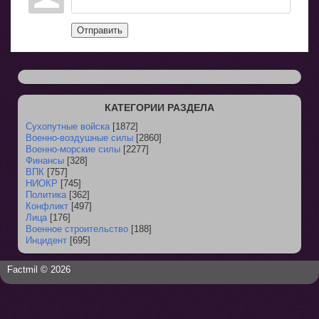
Отправить
КАТЕГОРИИ РАЗДЕЛА
Сухопутные войска
[1872]
Военно-воздушные силы
[2860]
Военно-морские силы
[2277]
Финансы
[328]
ВПК
[757]
НИОКР
[745]
Политика
[362]
Конфликт
[497]
Лица
[176]
Военное строительство
[188]
Инцидент
[695]
Factmil © 2026