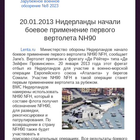
Зарубежное военное
обозрение №8 2023
20.01.2013 Нидерланды начали
боевое применение первого
вертолета NH90
Lenta.ru
Министерство обороны Нидерландов начало
боевое применение первого вертолета NH90 NFH, сообщает
Jane's. Вертолет приписан к фрегату «Де Рёйтер» типа «Де
Зейфен Провинсиен». 20 января 2013 года этот фрегат
отбыл из Нидерландов для участие в военно-морской
операции Европейского союза «Аталанта» у берегов
Сомали. Участие NH90 NFH в такой операции станет
первым применением вертолета за рубежом.
ВМС Нидерландов
намерены использовать
NH90 NFH, который в
составе флота получил
обозначение NFH90,
для разведки,
рекогносцировки и
патрулирования. По
возвращении в страну
NFH90 также будет
участвовать в
поисково-спасательных операциях. Все результаты боевого