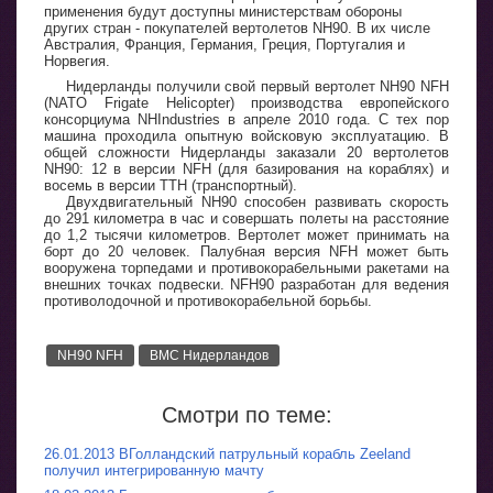
применения будут доступны министерствам обороны
других стран - покупателей вертолетов NH90. В их числе
Австралия, Франция, Германия, Греция, Португалия и
Норвегия.
Нидерланды получили свой первый вертолет NH90 NFH
(NATO Frigate Helicopter) производства европейского
консорциума NHIndustries в апреле 2010 года. С тех пор
машина проходила опытную войсковую эксплуатацию. В
общей сложности Нидерланды заказали 20 вертолетов
NH90: 12 в версии NFH (для базирования на кораблях) и
восемь в версии TTH (транспортный).
Двухдвигательный NH90 способен развивать скорость
до 291 километра в час и совершать полеты на расстояние
до 1,2 тысячи километров. Вертолет может принимать на
борт до 20 человек. Палубная версия NFH может быть
вооружена торпедами и противокорабельными ракетами на
внешних точках подвески. NFH90 разработан для ведения
противолодочной и противокорабельной борьбы.
NH90 NFH
ВМС Нидерландов
Смотри по теме:
26.01.2013 ВГолландский патрульный корабль Zeeland
получил интегрированную мачту