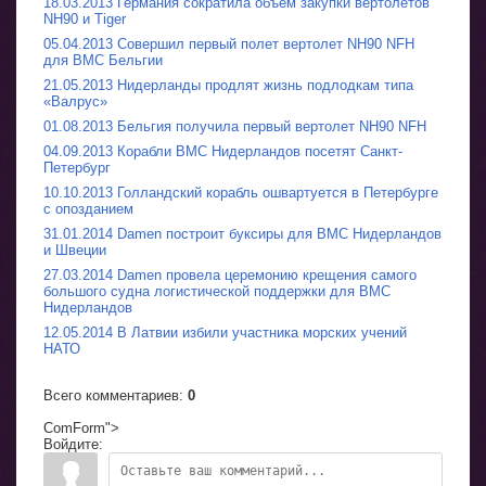
18.03.2013 Германия сократила объем закупки вертолетов
NH90 и Tiger
05.04.2013 Совершил первый полет вертолет NH90 NFH
для ВМС Бельгии
21.05.2013 Нидерланды продлят жизнь подлодкам типа
«Валрус»
01.08.2013 Бельгия получила первый вертолет NH90 NFH
04.09.2013 Корабли ВМС Нидерландов посетят Санкт-
Петербург
10.10.2013 Голландский корабль ошвартуется в Петербурге
с опозданием
31.01.2014 Damen построит буксиры для ВМС Нидерландов
и Швеции
27.03.2014 Damen провела церемонию крещения самого
большого судна логистической поддержки для ВМС
Нидерландов
12.05.2014 В Латвии избили участника морских учений
НАТО
Всего комментариев
:
0
ComForm">
Войдите: