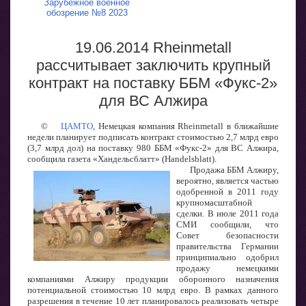
Зарубежное военное
обозрение №8 2023
19.06.2014 Rheinmetall
рассчитывает заключить крупный
контракт на поставку ББМ «Фукс-2»
для ВС Алжира
©
ЦАМТО
, Немецкая компания Rheinmetall в ближайшие
недели планирует подписать контракт стоимостью 2,7 млрд евро
(3,7 млрд дол) на поставку 980 ББМ «Фукс-2» для ВС Алжира,
сообщила газета «Хандельсблатт» (Handelsblatt).
Продажа ББМ Алжиру,
вероятно, является частью
одобренной в 2011 году
крупномасштабной
сделки. В июле 2011 года
СМИ сообщили, что
Совет безопасности
правительства Германии
принципиально одобрил
продажу немецкими
компаниями Алжиру продукции оборонного назначения
потенциальной стоимостью 10 млрд евро. В рамках данного
разрешения в течение 10 лет планировалось реализовать четыре