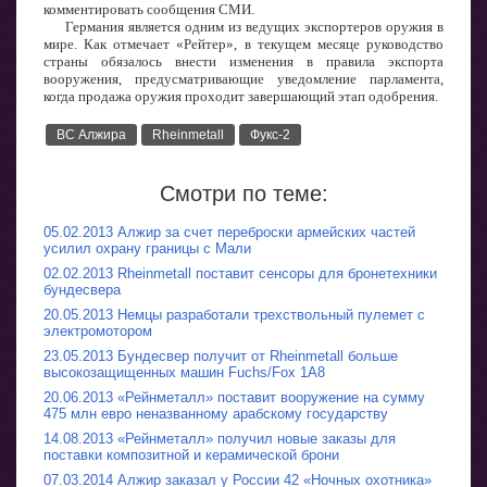
комментировать сообщения СМИ.
Германия является одним из ведущих экспортеров оружия в
мире. Как отмечает «Рейтер», в текущем месяце руководство
страны обязалось внести изменения в правила экспорта
вооружения, предусматривающие уведомление парламента,
когда продажа оружия проходит завершающий этап одобрения.
ВС Алжира
Rheinmetall
Фукс-2
Смотри по теме:
05.02.2013 Алжир за счет переброски армейских частей
усилил охрану границы с Мали
02.02.2013 Rheinmetall поставит сенсоры для бронетехники
бундесвера
20.05.2013 Немцы разработали трехствольный пулемет с
электромотором
23.05.2013 Бундесвер получит от Rheinmetall больше
высокозащищенных машин Fuchs/Fox 1A8
20.06.2013 «Рейнметалл» поставит вооружение на сумму
475 млн евро неназванному арабскому государству
14.08.2013 «Рейнметалл» получил новые заказы для
поставки композитной и керамической брони
07.03.2014 Алжир заказал у России 42 «Ночных охотника»