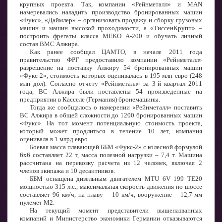
крупных проекта. Так, компании «Рейнметалл» и MAN
намеревались наладить производство бронированных машин
«Фукс», «Даймлер» – организовать продажу и сборку грузовых
машин и машин высокой проходимости, а «ТиссенКрупп» –
построить фрегаты класса MEKO A-200 и обучать личный
состав ВМС Алжира.
Как ранее сообщал ЦАМТО, в начале 2011 года
правительство ФРГ предоставило компании «Рейнметалл»
разрешение на поставку Алжиру 54 бронированных машин
«Фукс-2», стоимость которых оценивалась в 195 млн евро (248
млн дол). Согласно отчету «Рейнметалл» за 3-й квартал 2011
года, ВС Алжира были поставлены 54 произведенные на
предприятии в Касселе (Германия) бронемашины.
Тогда же сообщалось о намерении «Рейнметалл» поставить
ВС Алжира в общей сложности до 1200 бронированных машин
«Фукс». На тот момент потенциальную стоимость проекта,
который может продлиться в течение 10 лет, компания
оценивала в 1 млрд евро.
Боевая масса плавающей ББМ «Фукс-2» с колесной формулой
6х6 составляет 22 т, масса полезной нагрузки – 7,4 т. Машина
рассчитана на перевозку расчета из 12 человек, включая 2
членов экипажа и 10 десантников.
ББМ оснащена дизельным двигателем MTU 6V 199 TE20
мощностью 315 л.с., максимальная скорость движения по шоссе
составляет 96 км/ч, на плаву – 10 км/ч, вооружение – 12,7-мм
пулемет M2.
На текущий момент представители вышеназванных
компаний и Министерство экономики Германии отказываются