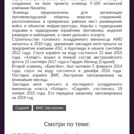
созданных на базе проекта эсминца F-100 испанской
компании Navantia.
Эсминцы предназначены для организации
противовоздушной обороны морских соединений;
расположенных в прибрежных районах мест размещения
войск и объектов инфраструктуры; борьбы с подводными
лодками и надводными кораблями противника; ведения
разведки и наблюдения, а также дальнего эскорта.
Строительство головного эскадренного миноносца AWD
началось в 2010 году, церемония закладки киля прошла на
предприятии компании ASC в Аделаиде в начале сентября
2012 года. Спуск корабля на воду состоялся 23 мая 2015
года. «Хобарт» вошел в боевой состав австралийского
флота 23 сентября 2017 года в Гарден Айленд (Сидней).
Второй эсминец, «Брисбен», был заложен 3 февраля 2014
года, спуск на воду состоялся в декабре 2016 года.
Поставка корабля ВМС Австралии запланирована на
ближайшие месяцы.
Закладка киля третьего и последнего эскадренного
миноносца класса «Хобарт», «Cидней», состоялась 19
ноября 2015 года. Его передача заказчику запланирована
на 2019 год.
Сидней
ВМС Австралии
Смотри по теме: