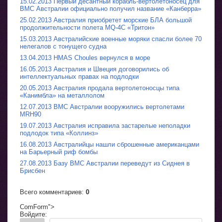
15.02.2013 Первый десантный корабль-вертолетоносец для
ВМС Австралии официально получил название «Канберра»
25.02.2013 Австралия приобретет морские БЛА большой
продолжительности полета MQ-4С «Тритон»
15.03.2013 Австралийские военные моряки спасли более 70
нелегалов с тонущего судна
13.04.2013 HMAS Choules вернулся в море
16.05.2013 Австралия и Швеция договорились об
интеллектуальных правах на подлодки
20.05.2013 Австралия продала вертолетоносцы типа
«Канимбла» на металлолом
12.07.2013 ВМС Австралии вооружились вертолетами
MRH90
19.07.2013 Австралия исправила застарелые неполадки
подлодок типа «Коллинз»
16.08.2013 Австралийцы нашли сброшенные американцами
на Барьерный риф бомбы
27.08.2013 Базу ВМС Австралии переведут из Сиднея в
Брисбен
Всего комментариев
:
0
ComForm">
Войдите: