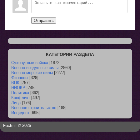
Отправить
КАТЕГОРИИ РАЗДЕЛА
Сухопутные войска
[1872]
Военно-воздушные силы
[2860]
Военно-морские силы
[2277]
Финансы
[328]
ВПК
[757]
НИОКР
[745]
Политика
[362]
Конфликт
[497]
Лица
[176]
Военное строительство
[188]
Инцидент
[695]
Factmil © 2026