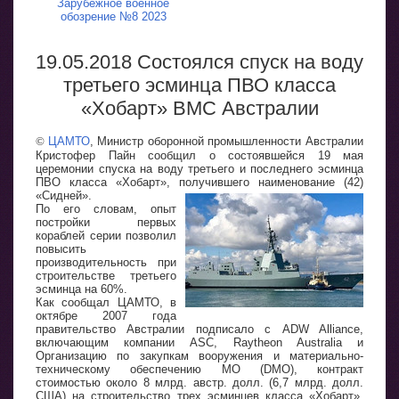
Зарубежное военное
обозрение №8 2023
19.05.2018 Состоялся спуск на воду
третьего эсминца ПВО класса
«Хобарт» ВМС Австралии
©
ЦАМТО
, Министр оборонной промышленности Австралии
Кристофер Пайн сообщил о состоявшейся 19 мая
церемонии спуска на воду третьего и последнего эсминца
ПВО класса «Хобарт», получившего наименование (42)
«Сидней».
По его словам, опыт
постройки первых
кораблей серии позволил
повысить
производительность при
строительстве третьего
эсминца на 60%.
Как сообщал ЦАМТО, в
октябре 2007 года
правительство Австралии подписало с ADW Alliance,
включающим компании ASC, Raytheon Australia и
Организацию по закупкам вооружения и материально-
техническому обеспечению МО (DMO), контракт
стоимостью около 8 млрд. австр. долл. (6,7 млрд. долл.
США) на строительство трех эсминцев класса «Хобарт»,