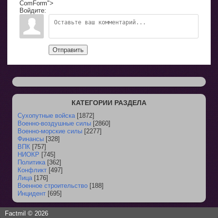
ComForm">
Войдите:
Отправить
КАТЕГОРИИ РАЗДЕЛА
Сухопутные войска
[1872]
Военно-воздушные силы
[2860]
Военно-морские силы
[2277]
Финансы
[328]
ВПК
[757]
НИОКР
[745]
Политика
[362]
Конфликт
[497]
Лица
[176]
Военное строительство
[188]
Инцидент
[695]
Factmil © 2026