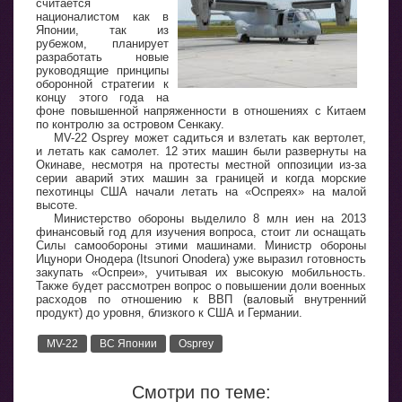
считается
националистом как в
Японии, так из
рубежом, планирует
разработать новые
руководящие принципы
оборонной стратегии к
концу этого года на
фоне повышенной напряженности в отношениях с Китаем
по контролю за островом Сенкаку.
MV-22 Osprey может садиться и взлетать как вертолет,
и летать как самолет. 12 этих машин были развернуты на
Окинаве, несмотря на протесты местной оппозиции из-за
серии аварий этих машин за границей и когда морские
пехотинцы США начали летать на «Оспреях» на малой
высоте.
Министерство обороны выделило 8 млн иен на 2013
финансовый год для изучения вопроса, стоит ли оснащать
Силы самообороны этими машинами. Министр обороны
Ицунори Онодера (Itsunori Onodera) уже выразил готовность
закупать «Оспреи», учитывая их высокую мобильность.
Также будет рассмотрен вопрос о повышении доли военных
расходов по отношению к ВВП (валовый внутренний
продукт) до уровня, близкого к США и Германии.
MV-22
ВС Японии
Osprey
Смотри по теме: