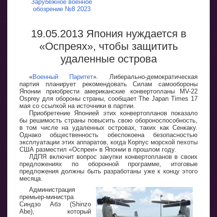
Зарубежное военное
обозрение №8 2023
19.05.2013 Япония нуждается в
«Оспреях», чтобы защитить
удаленные острова
«
Военный Паритет
». Либерально-демократическая
партия планирует рекомендовать Силам самообороны
Японии приобрести американские конвертопланы MV-22
Osprey для обороны страны, сообщает The Japan Times 17
мая со ссылкой на источники в партии.
Приобретение Японией этих конвертопланов показало
бы решимость страны повысить свою обороноспособность,
в том числе на удаленных островах, таких как Сенкаку.
Однако общественность обеспокоена безопасностью
эксплуатации этих аппаратов, когда Корпус морской пехоты
США разместил «Оспреи» в Японии в прошлом году.
ЛДПЯ включит вопрос закупки конвертопланов в своих
предложениях по оборонной программе, итоговые
предложения должны быть разработаны уже к концу этого
месяца.
Администрация
премьер-министра
Синдзо Абэ (Shinzo
Abe), который